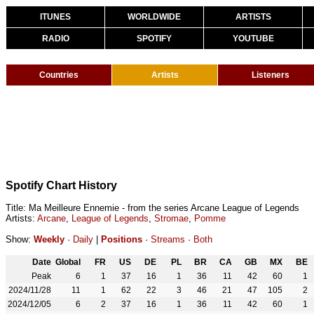
ITUNES
WORLDWIDE
ARTISTS
RADIO
SPOTIFY
YOUTUBE
Countries
Artists
Listeners
Spotify Chart History
Title: Ma Meilleure Ennemie - from the series Arcane League of Legends
Artists:
Arcane
,
League of Legends
,
Stromae
,
Pomme
Show:
Weekly
·
Daily
|
Positions
·
Streams
·
Both
Date
Global
FR
US
DE
PL
BR
CA
GB
MX
BE
Peak
6
1
37
16
1
36
11
42
60
1
2024/11/28
11
1
62
22
3
46
21
47
105
2
2024/12/05
6
2
37
16
1
36
11
42
60
1