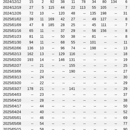
2024/12/12
15
2
92
38
11
78
34
80
134
6
2024/12/19
27
5
115
44
22
113
55
105
--
7
2024/12/26
72
10
--
120
48
--
135
198
--
31
2025/01/02
39
11
169
42
27
--
49
127
--
8
2025/01/09
47
8
185
28
25
--
45
111
--
7
2025/01/16
65
11
--
37
29
--
56
156
--
8
2025/01/23
81
11
--
50
38
--
81
--
--
8
2025/01/30
94
11
--
68
55
--
101
--
--
11
2025/02/06
136
10
--
96
74
--
198
--
--
13
2025/02/13
162
13
--
129
116
--
--
--
--
18
2025/02/20
193
14
--
146
131
--
--
--
--
19
2025/02/27
--
21
--
--
155
--
--
--
--
25
2025/03/06
--
23
--
--
190
--
--
--
--
27
2025/03/13
--
24
--
--
--
--
--
--
--
30
2025/03/20
--
22
--
--
--
--
--
--
--
29
2025/03/27
178
21
--
--
141
--
--
--
--
29
2025/04/03
--
23
--
--
--
--
--
--
--
37
2025/04/10
--
28
--
--
--
--
--
--
--
38
2025/04/17
--
44
--
--
--
--
--
--
--
50
2025/04/24
--
40
--
--
--
--
--
--
--
52
2025/05/01
--
46
--
--
--
--
--
--
--
69
2025/05/08
--
54
--
--
--
--
--
--
--
77
2025/05/15
--
58
--
--
--
--
--
--
--
90