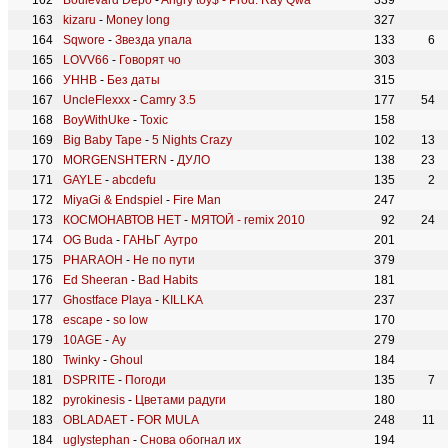
Boulevard Depo
-
Angry toy$ - Prod. Ray Qwa
339
kizaru
-
Money long
327
Sqwore
-
Звезда упала
133
6
LOVV66
-
Говорят чо
303
УННВ
-
Без даты
315
UncleFlexxx
-
Camry 3.5
177
54
BoyWithUke
-
Toxic
158
Big Baby Tape
-
5 Nights Crazy
102
13
MORGENSHTERN
-
ДУЛО
138
23
GAYLE
-
abcdefu
135
2
MiyaGi & Endspiel
-
Fire Man
247
КОСМОНАВТОВ НЕТ
-
МЯТОЙ - remix 2010
92
24
OG Buda
-
ГАНЬГ Аутро
201
PHARAOH
-
Не по пути
379
Ed Sheeran
-
Bad Habits
181
Ghostface Playa
-
KILLKA
237
escape
-
so low
170
10AGE
-
Ау
279
Twinky
-
Ghoul
184
DSPRITE
-
Погоди
135
7
pyrokinesis
-
Цветами радуги
180
OBLADAET
-
FOR MULA
248
11
uglystephan
-
Снова обогнал их
194