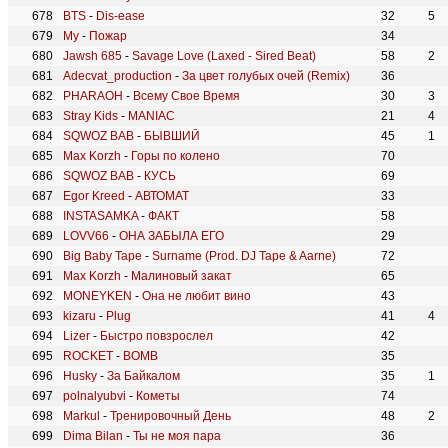
BTS
-
Dis-ease
32
5
My
-
Пожар
34
Jawsh 685
-
Savage Love (Laxed - Sired Beat)
58
2
Adecvat_production
-
За цвет голубых очей (Remix)
36
PHARAOH
-
Всему Свое Время
30
3
Stray Kids
-
MANIAC
21
4
SQWOZ BAB
-
БЫВШИЙ
45
1
Max Korzh
-
Горы по колено
70
SQWOZ BAB
-
КУСЬ
69
Egor Kreed
-
АВТОМАТ
33
INSTASAMKA
-
ФАКТ
58
LOVV66
-
ОНА ЗАБЫЛА ЕГО
29
Big Baby Tape
-
Surname (Prod. DJ Tape & Aarne)
72
Max Korzh
-
Малиновый закат
65
MONEYKEN
-
Она не любит вино
43
kizaru
-
Plug
41
4
Lizer
-
Быстро повзрослел
42
ROCKET
-
BOMB
35
Husky
-
За Байкалом
35
1
polnalyubvi
-
Кометы
74
Markul
-
Тренировочный День
48
2
Dima Bilan
-
Ты не моя пара
36