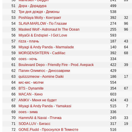
Måneskin
-
Beggin'
241
89
Дора
-
Дорадура
499
Три дня дождя
-
Демоны
538
Poshlaya Molly
-
Контракт
392
32
SLAVA MARLOW
-
По Глазам
274
96
Masked Wolf
-
Astronaut In The Ocean
255
96
MiyaGi & Endspiel
-
I Got Love
593
rizza
-
плачь
187
43
Miyagi & Andy Panda
-
Marmalade
140
64
MORGENSHTERN
-
Cadillac
392
68
ooes
-
ночь
334
Boulevard Depo
-
Friendly Fire - Prod. Avepack
422
39
Папин Олимпос
-
Динозаврики
429
quiizzzmeow
-
Aomine Daiki
186
17
кис-кис
-
молчи
554
BTS
-
Dynamite
354
67
MACAN
-
Кино
603
ANIKV
-
Меня не будет
424
43
Miyagi & Andy Panda
-
Yamakasi
515
7
ooes
-
зима
336
HammAli & Navai
-
Птичка
245
33
SODA LUV
-
Бигасс
317
19
GONE.Fludd
-
Проснулся В Темноте
516