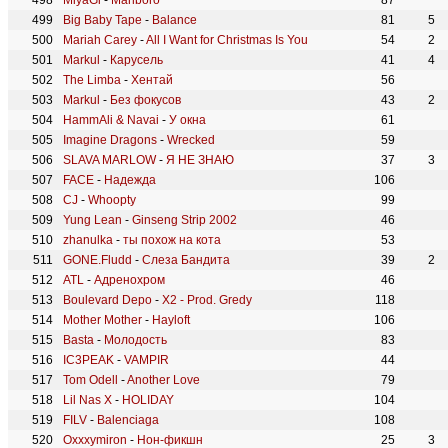
MiyaGi
-
Marlboro
87
Big Baby Tape
-
Balance
81
5
Mariah Carey
-
All I Want for Christmas Is You
54
2
Markul
-
Карусель
41
4
The Limba
-
Хентай
56
Markul
-
Без фокусов
43
2
HammAli & Navai
-
У окна
61
Imagine Dragons
-
Wrecked
59
SLAVA MARLOW
-
Я НЕ ЗНАЮ
37
3
FACE
-
Надежда
106
CJ
-
Whoopty
99
Yung Lean
-
Ginseng Strip 2002
46
zhanulka
-
ты похож на кота
53
GONE.Fludd
-
Слеза Бандита
39
2
ATL
-
Адренохром
46
Boulevard Depo
-
X2 - Prod. Gredy
118
Mother Mother
-
Hayloft
106
Basta
-
Молодость
83
IC3PEAK
-
VAMPIR
44
Tom Odell
-
Another Love
79
Lil Nas X
-
HOLIDAY
104
FILV
-
Balenciaga
108
Oxxxymiron
-
Нон-фикшн
25
3