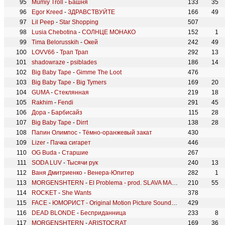
Mumiy Troll
-
Башня
133
35
Egor Kreed
-
ЗДРАВСТВУЙТЕ
166
49
Lil Peep
-
Star Shopping
507
Lusia Chebotina
-
СОЛНЦЕ МОНАКО
152
1
Tima Belorusskih
-
Окей
242
49
LOVV66
-
Трап Трап
292
13
shadowraze
-
psiblades
186
14
Big Baby Tape
-
Gimme The Loot
476
Big Baby Tape
-
Big Tymers
169
20
GUMA
-
Стеклянная
219
18
Rakhim
-
Fendi
291
45
Дора
-
Барбисайз
115
28
Big Baby Tape
-
Dirrt
138
28
Папин Олимпос
-
Тёмно-оранжевый закат
430
Lizer
-
Пачка сигарет
446
OG Buda
-
Старшие
267
SODA LUV
-
Тысячи рук
240
13
Ваня Дмитриенко
-
Венера-Юпитер
282
1
MORGENSHTERN
-
El Problema - prod. SLAVA MARLOW
210
55
ROCKET
-
She Wants
378
FACE
-
ЮМОРИСТ - Original Motion Picture Soundtrack
429
DEAD BLONDE
-
Бесприданница
233
8
MORGENSHTERN
-
ARISTOCRAT
169
36