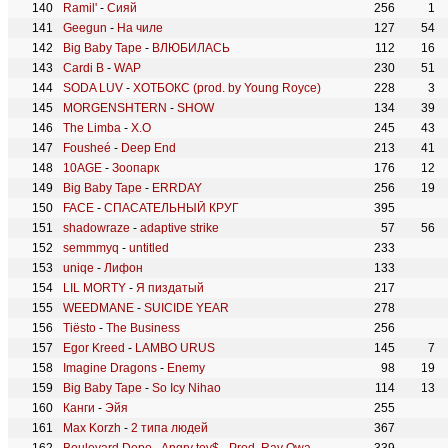
Ramil'
-
Сияй
256
1
Geegun
-
На чиле
127
54
Big Baby Tape
-
ВЛЮБИЛАСЬ
112
16
Cardi B
-
WAP
230
51
SODA LUV
-
ХОТБОКС (prod. by Young Royce)
228
3
MORGENSHTERN
-
SHOW
134
39
The Limba
-
X.O
245
43
Fousheé
-
Deep End
213
41
10AGE
-
Зоопарк
176
12
Big Baby Tape
-
ERRDAY
256
19
FACE
-
СПАСАТЕЛЬНЫЙ КРУГ
395
shadowraze
-
adaptive strike
57
56
semmmyq
-
untitled
233
uniqe
-
Лифон
133
LIL MORTY
-
Я пиздатый
217
WEEDMANE
-
SUICIDE YEAR
278
Tiësto
-
The Business
256
Egor Kreed
-
LAMBO URUS
145
7
Imagine Dragons
-
Enemy
98
19
Big Baby Tape
-
So Icy Nihao
114
13
Канги
-
Эйя
255
Max Korzh
-
2 типа людей
367