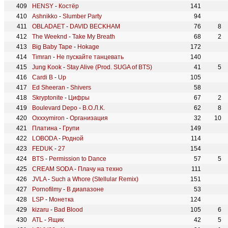
HENSY
-
Костёр
141
Ashnikko
-
Slumber Party
94
OBLADAET
-
DAVID BECKHAM
76
8
The Weeknd
-
Take My Breath
68
2
Big Baby Tape
-
Hokage
172
Timran
-
Не пускайте танцевать
140
Jung Kook
-
Stay Alive (Prod. SUGA of BTS)
41
5
Cardi B
-
Up
105
Ed Sheeran
-
Shivers
58
Skryptonite
-
Цифры
67
2
Boulevard Depo
-
В.О.Л.К.
62
8
Oxxxymiron
-
Организация
32
10
Платина
-
Групи
149
LOBODA
-
Родной
114
FEDUK
-
27
154
BTS
-
Permission to Dance
57
5
CREAM SODA
-
Плачу на техно
111
JVLA
-
Such a Whore (Stellular Remix)
151
Pornofilmy
-
В диапазоне
53
LSP
-
Монетка
124
kizaru
-
Bad Blood
105
6
ATL
-
Ящик
42
5