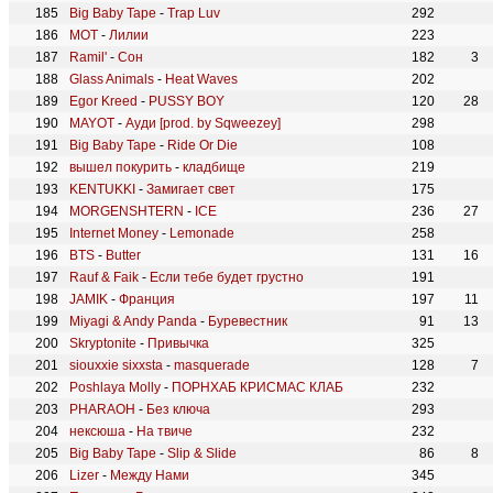
Big Baby Tape
-
Trap Luv
292
МОТ
-
Лилии
223
Ramil'
-
Сон
182
3
Glass Animals
-
Heat Waves
202
Egor Kreed
-
PUSSY BOY
120
28
MAYOT
-
Ауди [prod. by Sqweezey]
298
Big Baby Tape
-
Ride Or Die
108
вышел покурить
-
кладбище
219
KENTUKKI
-
Замигает свет
175
MORGENSHTERN
-
ICE
236
27
Internet Money
-
Lemonade
258
BTS
-
Butter
131
16
Rauf & Faik
-
Если тебе будет грустно
191
JAMIK
-
Франция
197
11
Miyagi & Andy Panda
-
Буревестник
91
13
Skryptonite
-
Привычка
325
siouxxie sixxsta
-
masquerade
128
7
Poshlaya Molly
-
ПОРНХАБ КРИСМАС КЛАБ
232
PHARAOH
-
Без ключа
293
нексюша
-
На твиче
232
Big Baby Tape
-
Slip & Slide
86
8
Lizer
-
Между Нами
345