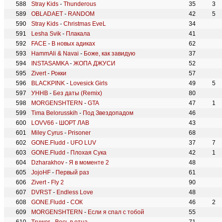
Stray Kids
-
Thunderous
35
3
OBLADAET
-
RANDOM
42
5
Stray Kids
-
Christmas EveL
34
Lesha Svik
-
Плакала
41
FACE
-
В новых адиках
62
HammAli & Navai
-
Боже, как завидую
37
INSTASAMKA
-
ЖОПА ДЖУСИ
52
Zivert
-
Рокки
57
BLACKPINK
-
Lovesick Girls
49
5
УННВ
-
Без даты (Remix)
80
MORGENSHTERN
-
GTA
47
1
Tima Belorusskih
-
Под Звездопадом
46
LOVV66
-
ШОРТ ЛАВ
43
Miley Cyrus
-
Prisoner
68
GONE.Fludd
-
UFO LUV
37
7
GONE.Fludd
-
Плохая Сука
42
1
Dzharakhov
-
Я в моменте 2
48
JojoHF
-
Первый раз
61
Zivert
-
Fly 2
90
DVRST
-
Endless Love
48
GONE.Fludd
-
СОК
46
2
MORGENSHTERN
-
Если я спал с тобой
55