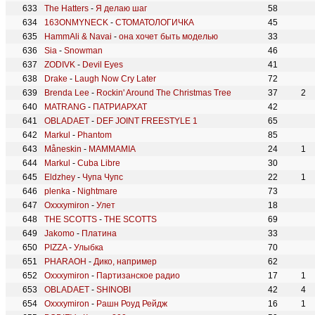
The Hatters
-
Я делаю шаг
58
163ONMYNECK
-
СТОМАТОЛОГИЧКА
45
HammAli & Navai
-
она хочет быть моделью
33
Sia
-
Snowman
46
ZODIVK
-
Devil Eyes
41
Drake
-
Laugh Now Cry Later
72
Brenda Lee
-
Rockin' Around The Christmas Tree
37
2
MATRANG
-
ПАТРИАРХАТ
42
OBLADAET
-
DEF JOINT FREESTYLE 1
65
Markul
-
Phantom
85
Måneskin
-
MAMMAMIA
24
1
Markul
-
Cuba Libre
30
Eldzhey
-
Чупа Чупс
22
1
plenka
-
Nightmare
73
Oxxxymiron
-
Улет
18
THE SCOTTS
-
THE SCOTTS
69
Jakomo
-
Платина
33
PIZZA
-
Улыбка
70
PHARAOH
-
Дико, например
62
Oxxxymiron
-
Партизанское радио
17
1
OBLADAET
-
SHINOBI
42
4
Oxxxymiron
-
Рашн Роуд Рейдж
16
1