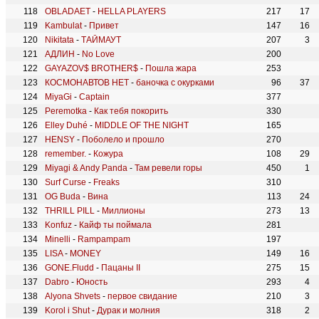
OBLADAET
-
HELLA PLAYERS
217
17
Kambulat
-
Привет
147
16
Nikitata
-
ТАЙМАУТ
207
3
АДЛИН
-
No Love
200
GAYAZOV$ BROTHER$
-
Пошла жара
253
КОСМОНАВТОВ НЕТ
-
баночка с окурками
96
37
MiyaGi
-
Captain
377
Peremotka
-
Как тебя покорить
330
Elley Duhé
-
MIDDLE OF THE NIGHT
165
HENSY
-
Поболело и прошло
270
remember.
-
Кожура
108
29
Miyagi & Andy Panda
-
Там ревели горы
450
1
Surf Curse
-
Freaks
310
OG Buda
-
Вина
113
24
THRILL PILL
-
Миллионы
273
13
Konfuz
-
Кайф ты поймала
281
Minelli
-
Rampampam
197
LISA
-
MONEY
149
16
GONE.Fludd
-
Пацаны II
275
15
Dabro
-
Юность
293
4
Alyona Shvets
-
первое свидание
210
3
Korol i Shut
-
Дурак и молния
318
2