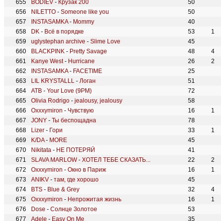
BODIEV
-
Крузак 200
50
NILETTO
-
Someone like you
50
INSTASAMKA
-
Mommy
40
DK
-
Всё в порядке
53
1
uglystephan archive
-
Slime Love
45
BLACKPINK
-
Pretty Savage
48
4
Kanye West
-
Hurricane
26
2
INSTASAMKA
-
FACETIME
25
LIL KRYSTALLL
-
Логан
51
ATB
-
Your Love (9PM)
72
Olivia Rodrigo
-
jealousy, jealousy
58
Oxxxymiron
-
Чувствую
16
1
JONY
-
Ты беспощадна
78
Lizer
-
Гори
33
1
K/DA
-
MORE
45
Nikitata
-
НЕ ПОТЕРЯЙ
41
SLAVA MARLOW
-
ХОТЕЛ ТЕБЕ СКАЗАТЬ...
22
2
Oxxxymiron
-
Окно в Париж
16
1
ANIKV
-
там, где хорошо
45
BTS
-
Blue & Grey
32
4
Oxxxymiron
-
Непрожитая жизнь
16
1
Dose
-
Солнце Золотое
53
Adele
-
Easy On Me
35