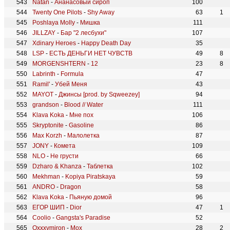
Natan
-
Ананасовый сироп
100
Twenty One Pilots
-
Shy Away
63
1
Poshlaya Molly
-
Мишка
111
JILLZAY
-
Бар "2 лесбухи"
107
Xdinary Heroes
-
Happy Death Day
35
LSP
-
ЕСТЬ ДЕНЬГИ НЕТ ЧУВСТВ
49
8
MORGENSHTERN
-
12
23
8
Labrinth
-
Formula
47
Ramil'
-
Убей Меня
43
MAYOT
-
Джинсы [prod. by Sqweezey]
94
grandson
-
Blood // Water
111
Klava Koka
-
Мне пох
106
Skryptonite
-
Gasoline
86
Max Korzh
-
Малолетка
87
JONY
-
Комета
109
NLO
-
Не грусти
66
Dzharo & Khanza
-
Таблетка
102
Mekhman
-
Kopiya Piratskaya
59
ANDRO
-
Dragon
58
Klava Koka
-
Пьяную домой
96
ЕГОР ШИП
-
Dior
47
1
Coolio
-
Gangsta's Paradise
52
Oxxxymiron
-
Мох
28
2