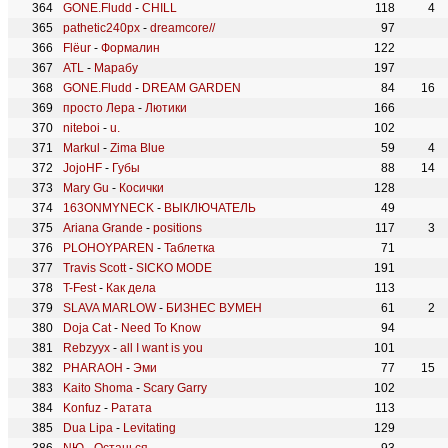
GONE.Fludd
-
CHILL
118
4
pathetic240px
-
dreamcore//
97
Flëur
-
Формалин
122
ATL
-
Марабу
197
GONE.Fludd
-
DREAM GARDEN
84
16
просто Лера
-
Лютики
166
niteboi
-
u.
102
Markul
-
Zima Blue
59
4
JojoHF
-
Губы
88
14
Mary Gu
-
Косички
128
163ONMYNECK
-
ВЫКЛЮЧАТЕЛЬ
49
Ariana Grande
-
positions
117
3
PLOHOYPAREN
-
Таблетка
71
Travis Scott
-
SICKO MODE
191
T-Fest
-
Как дела
113
SLAVA MARLOW
-
БИЗНЕС ВУМЕН
61
2
Doja Cat
-
Need To Know
94
Rebzyyx
-
all I want is you
101
PHARAOH
-
Эми
77
15
Kaito Shoma
-
Scary Garry
102
Konfuz
-
Ратата
113
Dua Lipa
-
Levitating
129