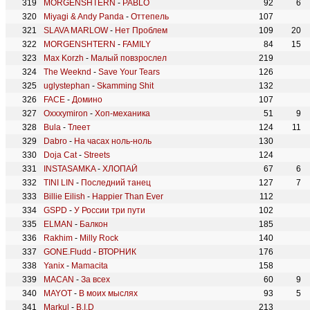
MORGENSHTERN
-
PABLO
92
6
Miyagi & Andy Panda
-
Оттепель
107
SLAVA MARLOW
-
Нет Проблем
109
20
MORGENSHTERN
-
FAMILY
84
15
Max Korzh
-
Малый повзрослел
219
The Weeknd
-
Save Your Tears
126
uglystephan
-
Skamming Shit
132
FACE
-
Домино
107
Oxxxymiron
-
Хоп-механика
51
9
Bula
-
Тлеет
124
11
Dabro
-
На часах ноль-ноль
130
Doja Cat
-
Streets
124
INSTASAMKA
-
ХЛОПАЙ
67
6
TINI LIN
-
Последний танец
127
7
Billie Eilish
-
Happier Than Ever
112
GSPD
-
У России три пути
102
ELMAN
-
Балкон
185
Rakhim
-
Milly Rock
140
GONE.Fludd
-
ВТОРНИК
176
Yanix
-
Mamacita
158
MACAN
-
За всех
60
9
MAYOT
-
В моих мыслях
93
5
Markul
-
B.I.D
213