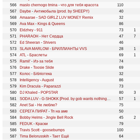
maslo chernogo tmina
-
что для тебя красота
110
Daybe
-
Антикобыла (prod. by SHEEPY)
40
Amaarae
-
SAD GIRLZ LUV MONEY Remix
32
Ava Max
-
Kings & Queens
86
Eldzhey
-
911
73
1
PHARAOH
-
Нет Сердца
47
7
Ed Sheeran
-
Shivers
46
SLAVA MARLOW
-
БРИЛЛИАНТЫ VVS
28
1
ATL
-
Браслеты
69
1
Ramil'
-
Из-за тебя
74
Drake
-
Toosie Slide
69
Колос
-
Бібліотека
32
Intelligency
-
August
86
Kim Dracula
-
Paparazzi
73
DJ Khaled
-
POPSTAR
80
3
SODA LUV
-
G-SHOKK [Prod. by gob wants nothing, audiodealers]
57
1
Anet Sai
-
Не люблю?
75
СЕРЕГА ПИРАТ
-
Тп на аме
50
Bobby Helms
-
Jingle Bell Rock
45
2
FEDUK
-
Краски
79
Travis Scott
-
goosebumps
100
Tima Belorusskih
-
Тает Ещё
64