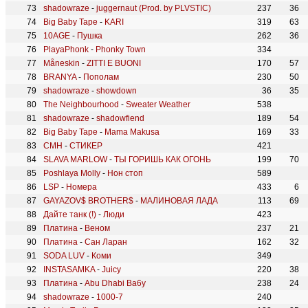
shadowraze
-
juggernaut (Prod. by PLVSTIC)
237
36
Big Baby Tape
-
KARI
319
63
10AGE
-
Пушка
262
36
PlayaPhonk
-
Phonky Town
334
Måneskin
-
ZITTI E BUONI
170
57
BRANYA
-
Пополам
230
50
shadowraze
-
showdown
36
35
The Neighbourhood
-
Sweater Weather
538
shadowraze
-
shadowfiend
189
54
Big Baby Tape
-
Mama Makusa
169
33
CMH
-
СТИКЕР
421
SLAVA MARLOW
-
ТЫ ГОРИШЬ КАК ОГОНЬ
199
70
Poshlaya Molly
-
Нон стоп
589
LSP
-
Номера
433
6
GAYAZOV$ BROTHER$
-
МАЛИНОВАЯ ЛАДА
113
69
Дайте танк (!)
-
Люди
423
Платина
-
Веном
237
21
Платина
-
Сан Ларан
162
32
SODA LUV
-
Коми
349
INSTASAMKA
-
Juicy
220
38
Платина
-
Abu Dhabi Ba6y
238
24
shadowraze
-
1000-7
240