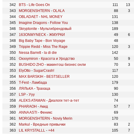
BTS
-
Life Goes On
111
13
MORGENSHTERN
-
OLALA
88
3
OBLADAET
-
NHL MONEY
131
Imagine Dragons
-
Follow You
138
Skryptonite
-
Мультибрендовый
189
163ONMYNECK
-
ЖМУРКИ
49
6
Big Baby Tape
-
Bon Voyage
48
Trippie Redd
-
Miss The Rage
120
3
Nessa Barrett
-
la di die
142
Oxxxymiron
-
Красота и Уродство
50
9
BUSHIDO ZHO
-
макинтош бизнес онли
70
3
ElyOtto
-
SugarCrash!
117
MAX BARSKIH
-
BESTSELLER
120
T-Fest
-
Ламбада
179
ЛЯЛЬКА
-
Трахаца
90
LSP
-
Ууу
130
ALEKS ATAMAN
-
Диалоги тет-а-тет
74
PHARAOH
-
Акид
57
7
ANNA ASTI
-
Феникс
69
MORGENSHTERN
-
Noviy Merin
170
Markul
-
Вредные привычки
83
2
LIL KRYSTALLL
-
+44
105
7