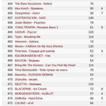
The Rare Occasions
-
Notion
70
Max Korzh
-
Времена
95
6
Oxxxymiron
-
Агент
30
7
XXXTENTACION
-
SAD!
140
Justin Bieber
-
Peaches
79
YUNG TRAPPA
-
Розовое Вино 2
61
8
G4OUR
-
Растет
103
Topic
-
Breaking Me
114
Hensonn
-
Sahara
74
Moses
-
A Million On My Soul (Remix)
120
Платина
-
Сердце для шалав
52
4
КОСМОНАВТОВ НЕТ
-
тпм
42
BALKON
-
Ведьмы
54
Bring Me The Horizon
-
Can You Feel My Heart
114
Tima Belorusskih
-
Тебе лучше не знать
70
Manizha
-
RUSSIAN WOMAN
63
zhanulka
-
кискис
77
NILETTO
-
Любимка
125
BLACKPINK
-
Ice Cream
72
6
MORGENSHTERN
-
HUBLOT
57
4
Griffinilla
-
Hard Drive
40
5
LOLIWZ
-
uf-af
66