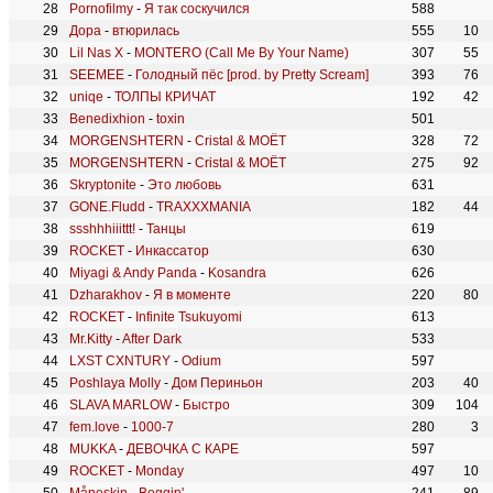
Pornofilmy
-
Я так соскучился
588
Дора
-
втюрилась
555
10
Lil Nas X
-
MONTERO (Call Me By Your Name)
307
55
SEEMEE
-
Голодный пёс [prod. by Pretty Scream]
393
76
uniqe
-
ТОЛПЫ КРИЧАТ
192
42
Benedixhion
-
toxin
501
MORGENSHTERN
-
Cristal & МОЁТ
328
72
MORGENSHTERN
-
Cristal & МОЁТ
275
92
Skryptonite
-
Это любовь
631
GONE.Fludd
-
TRAXXXMANIA
182
44
ssshhhiiittt!
-
Танцы
619
ROCKET
-
Инкассатор
630
Miyagi & Andy Panda
-
Kosandra
626
Dzharakhov
-
Я в моменте
220
80
ROCKET
-
Infinite Tsukuyomi
613
Mr.Kitty
-
After Dark
533
LXST CXNTURY
-
Odium
597
Poshlaya Molly
-
Дом Периньон
203
40
SLAVA MARLOW
-
Быстро
309
104
fem.love
-
1000-7
280
3
MUKKA
-
ДЕВОЧКА С КАРЕ
597
ROCKET
-
Monday
497
10