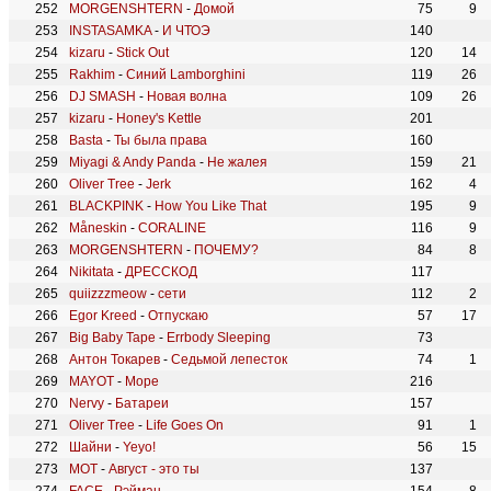
MORGENSHTERN
-
Домой
75
9
INSTASAMKA
-
И ЧТОЭ
140
kizaru
-
Stick Out
120
14
Rakhim
-
Синий Lamborghini
119
26
DJ SMASH
-
Новая волна
109
26
kizaru
-
Honey's Kettle
201
Basta
-
Ты была права
160
Miyagi & Andy Panda
-
Не жалея
159
21
Oliver Tree
-
Jerk
162
4
BLACKPINK
-
How You Like That
195
9
Måneskin
-
CORALINE
116
9
MORGENSHTERN
-
ПОЧЕМУ?
84
8
Nikitata
-
ДРЕССКОД
117
quiizzzmeow
-
cети
112
2
Egor Kreed
-
Отпускаю
57
17
Big Baby Tape
-
Errbody Sleeping
73
Антон Токарев
-
Седьмой лепесток
74
1
MAYOT
-
Море
216
Nervy
-
Батареи
157
Oliver Tree
-
Life Goes On
91
1
Шайни
-
Yeyo!
56
15
МОТ
-
Август - это ты
137