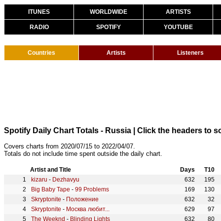
ITUNES
WORLDWIDE
ARTISTS
RADIO
SPOTIFY
YOUTUBE
Countries
Artists
Listeners
Spotify Daily Chart Totals - Russia
| Click the headers to so
Covers charts from 2020/07/15 to 2022/04/07.
Totals do not include time spent outside the daily chart.
Artist and Title
Days
T10
kizaru
-
Dezhavyu
632
195
Big Baby Tape
-
99 Problems
169
130
Skryptonite
-
Положение
632
32
Skryptonite
-
Москва любит...
629
97
The Weeknd
-
Blinding Lights
632
80