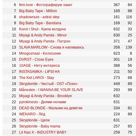
fem.love
-
Фотографирую закат
367
84
Big Baby Tape
-
Million
169
88
shadowraze
-
astral step
161
116
Big Baby Tape
-
Bandana
169
92
Korol i Shut
-
Кукла колдуна
632
33
Miyagi & Andy Panda
-
Minor
630
25
Miyagi & Andy Panda
-
Патрон
371
47
SLAVA MARLOW
-
Снова я напиваюсь
358
139
Mnogoznaal
-
Колхозник
623
8
DVRST
-
Close Eyes
301
19
10AGE
-
Нету интереса
388
56
INSTASAMKA
-
LIPSI HA
211
50
The Kid LAROI
-
Stay
273
68
Skryptonite
-
Чистый - OST «Псих»
449
89
Måneskin
-
I WANNA BE YOUR SLAVE
293
99
Miyagi & Andy Panda
-
Brooklyn
632
pyrokinesis
-
Днями-ночами
631
DEAD BLONDE
-
Мальчик на девятке
334
81
WENARO
-
Лёд
224
89
Skryptonite
-
Цепи
631
Skryptonite
-
Baby mama
257
65
Lil Nas X
-
INDUSTRY BABY
259
75