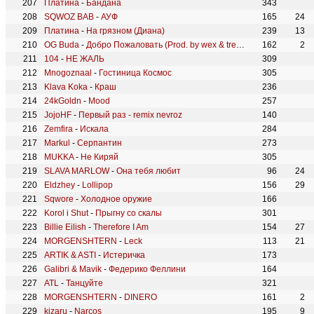
Платина
-
Бандана
343
SQWOZ BAB
-
АУФ
165
24
Платина
-
На грязном (Диана)
239
13
OG Buda
-
Добро Пожаловать (Prod. by wex & treepside)
162
2
104
-
НЕ ЖАЛЬ
309
Mnogoznaal
-
Гостиница Космос
305
Klava Koka
-
Краш
236
24kGoldn
-
Mood
257
JojoHF
-
Первый раз - remix nevroz
140
Zemfira
-
Искала
284
Markul
-
Серпантин
273
MUKKA
-
Не Киряй
305
SLAVA MARLOW
-
Она тебя любит
96
24
Eldzhey
-
Lollipop
156
29
Sqwore
-
Холодное оружие
166
Korol i Shut
-
Прыгну со скалы
301
Billie Eilish
-
Therefore I Am
154
27
MORGENSHTERN
-
Leck
113
21
ARTIK & ASTI
-
Истеричка
173
Galibri & Mavik
-
Федерико Феллини
164
ATL
-
Танцуйте
321
MORGENSHTERN
-
DINERO
161
2
kizaru
-
Narcos
195
9