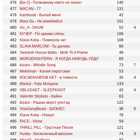
[Би-2]
-
Полковнику никто не пишет
140
MACAN
-
77
131
Kambulat
-
Выпей меня
42
Mary Gu
-
Не влюбляйся
101
Go_A
-
SHUM
52
4
КУЧЕР
-
По щекам слёзы
106
Klava Koka
-
Покинула чат
108
SLAVA MARLOW
-
Ты далеко
66
Swedish House Mafia
-
Moth To A Flame
48
MORGENSHTERN
-
Я КОГДА-НИБУДЬ УЙДУ
65
kizaru
-
Whistle Song
73
7
Mekhman
-
Копия пиратская
53
КОСМОНАВТОВ НЕТ
-
в темноте
35
4
Markul
-
Fata Morgana
133
OBLADAET
-
SLEEPKNOT
42
4
Valentin Strykalo
-
Кайен
63
kizaru
-
Рашан моуст уонтэд
122
VisaGangBeatz
-
БИЗНЕС
36
5
Klava Koka
-
Нокаут
78
FACE
-
Vlone
59
THRILL PILL
-
Грустная Песня
121
Husky
-
Бесконечный магазин
74
3