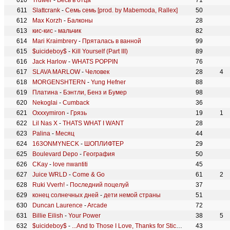
Truwer
-
Весь в отца
71
Slattcrank
-
Семь семь [prod. by Mabemoda, Rallex]
50
Max Korzh
-
Балконы
28
кис-кис
-
мальчик
82
Mari Kraimbrery
-
Пряталась в ванной
99
$uicideboy$
-
Kill Yourself (Part III)
89
Jack Harlow
-
WHATS POPPIN
76
SLAVA MARLOW
-
Человек
28
4
MORGENSHTERN
-
Yung Hefner
88
Платина
-
Бэнтли, Бенз и Бумер
98
Nekoglai
-
Cumback
36
Oxxxymiron
-
Грязь
19
1
Lil Nas X
-
THATS WHAT I WANT
28
Palina
-
Месяц
44
163ONMYNECK
-
ШОПЛИФТЕР
29
Boulevard Depo
-
География
50
CKay
-
love nwantiti
45
Juice WRLD
-
Come & Go
61
2
Ruki Vverh!
-
Последний поцелуй
37
конец солнечных дней
-
дети немой страны
51
Duncan Laurence
-
Arcade
72
Billie Eilish
-
Your Power
38
5
$uicideboy$
-
...And to Those I Love, Thanks for Sticking Around
43