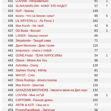
LOVV66
-
Неправильно
91
1
SLAVA MARLOW
-
КОМУ ЭТО НАДО?
57
7
GUF
-
Ураган
149
kizaru
-
Что за бизнес сука?
95
5
LIL KRYSTALLL
-
Air Force 1
162
Max Korzh
-
Не твой
42
9
OG Buda
-
Воссап
83
1
LXNER
-
Крышу сносит
66
Skryptonite
-
Танцуй сама
71
Даня Милохин
-
Дико тусим
110
хочуспать
-
спать с тобой
77
GONE.Fludd
-
ТЕНИ ХИРОСИМЫ
54
1
Ollane
-
Where Are You
96
Ashnikko
-
Daisy
129
Jaymes Young
-
Infinity
81
MAYOT
-
Снег
80
Olivia Rodrigo
-
drivers license
90
Max Korzh
-
Шантаж
116
GAYAZOV$ BROTHER$
-
Увезите меня на Дип-хаус
132
LOVV66
-
Мне по*уй
69
1
CAPTOWN
-
Разная дрянь
102
ARTIK & ASTI
-
Она не я
77
FrozenGangBeatz
-
Запятые
56