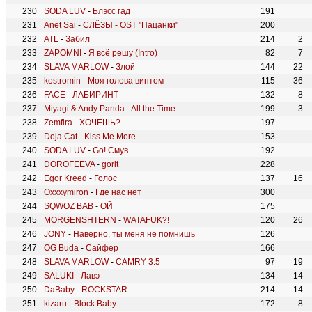
SODA LUV
-
Блэсс гад
191
Anet Sai
-
СЛЁЗЫ - OST "Пацанки"
200
ATL
-
Забил
214
2
ZAPOMNI
-
Я всё решу (Intro)
82
7
SLAVA MARLOW
-
Злой
144
22
kostromin
-
Моя голова винтом
115
36
FACE
-
ЛАБИРИНТ
132
8
Miyagi & Andy Panda
-
All the Time
199
3
Zemfira
-
ХОЧЕШЬ?
197
Doja Cat
-
Kiss Me More
153
SODA LUV
-
Go! Смув
192
DOROFEEVA
-
gorit
228
Egor Kreed
-
Голос
137
16
Oxxxymiron
-
Где нас нет
300
SQWOZ BAB
-
ОЙ
175
MORGENSHTERN
-
WATAFUK?!
120
26
JONY
-
Наверно, ты меня не помнишь
126
OG Buda
-
Сайфер
166
SLAVA MARLOW
-
CAMRY 3.5
97
19
SALUKI
-
Лавэ
134
14
DaBaby
-
ROCKSTAR
214
14
kizaru
-
Block Baby
172
8