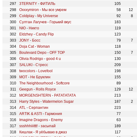
3TERNITY
-
ФИТИЛЬ
105
Oxxxymiron
-
Мы все умрем
58
12
Coldplay
-
My Universe
92
8
Султан Лагучев
-
Горький вкус
183
NЮ
-
Никто
119
Eldzhey
-
Candy Flip
123
JONY
-
Босс
79
7
Doja Cat
-
Woman
118
Boulevard Depo
-
OFF TOP
150
7
Olivia Rodrigo
-
good 4 u
130
SALUKI
-
Стресс
209
twocolors
-
Lovefool
198
МОТ
-
Не Бруклин
155
The Neighbourhood
-
Softcore
89
Geegun
-
Rolls Royce
129
12
MORGENSHTERN
-
РАТАТАТАТА
213
Harry Styles
-
Watermelon Sugar
187
2
ATL
-
Серпантин
223
ARTIK & ASTI
-
Гармония
77
Imagine Dragons
-
Enemy
63
ssshhhiiittt!
-
засыпай
189
Кишлак
-
Я уёбываю в джаз
117