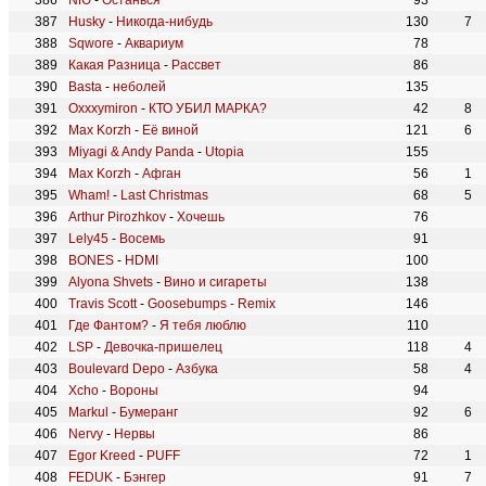
NЮ
-
Останься
93
Husky
-
Никогда-нибудь
130
7
Sqwore
-
Аквариум
78
Какая Разница
-
Рассвет
86
Basta
-
неболей
135
Oxxxymiron
-
КТО УБИЛ МАРКА?
42
8
Max Korzh
-
Её виной
121
6
Miyagi & Andy Panda
-
Utopia
155
Max Korzh
-
Афган
56
1
Wham!
-
Last Christmas
68
5
Arthur Pirozhkov
-
Хочешь
76
Lely45
-
Восемь
91
BONES
-
HDMI
100
Alyona Shvets
-
Вино и сигареты
138
Travis Scott
-
Goosebumps - Remix
146
Где Фантом?
-
Я тебя люблю
110
LSP
-
Девочка-пришелец
118
4
Boulevard Depo
-
Азбука
58
4
Xcho
-
Вороны
94
Markul
-
Бумеранг
92
6
Nervy
-
Нервы
86
Egor Kreed
-
PUFF
72
1
FEDUK
-
Бэнгер
91
7