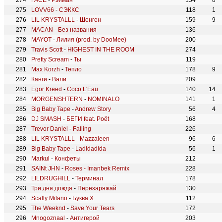
FACE
-
Рэйман
154
8
LOVV66
-
СЭККС
118
1
LIL KRYSTALLL
-
Шенген
159
9
MACAN
-
Без названия
136
MAYOT
-
Лилия (prod. by DooMee)
200
Travis Scott
-
HIGHEST IN THE ROOM
274
Pretty Scream
-
Ты
119
Max Korzh
-
Тепло
178
9
Канги
-
Вали
209
Egor Kreed
-
Coco L'Eau
140
14
MORGENSHTERN
-
NOMINALO
141
1
Big Baby Tape
-
Andrew Story
56
4
DJ SMASH
-
БЕГИ feat. Poët
168
Trevor Daniel
-
Falling
226
LIL KRYSTALLL
-
Mazzaleen
96
6
Big Baby Tape
-
Ladidadida
56
1
Markul
-
Конфеты
212
SAINt JHN
-
Roses - Imanbek Remix
228
LILDRUGHILL
-
Терминал
178
Три дня дождя
-
Перезаряжай
130
Scally Milano
-
Буква Х
112
The Weeknd
-
Save Your Tears
172
Mnogoznaal
-
Антигерой
203