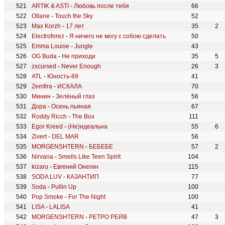
ARTIK & ASTI
-
Любовь после тебя
66
Ollane
-
Touch the Sky
52
Max Korzh
-
17 лет
35
2
Electroforez
-
Я ничего не могу с собою сделать
50
Emma Louise
-
Jungle
43
OG Buda
-
Не приходи
35
5
zxcursed
-
Never Enough
26
3
ATL
-
Юность-89
41
Zemfira
-
ИСКАЛА
70
Минин
-
Зелёный глаз
56
Дора
-
Осень пьяная
67
Roddy Ricch
-
The Box
111
Egor Kreed
-
(Не)идеальна
55
6
Zivert
-
DEL MAR
56
MORGENSHTERN
-
БЕБЕБЕ
57
2
Nirvana
-
Smells Like Teen Spirit
104
kizaru
-
Евгений Онегин
115
SODA LUV
-
КАЗАНТИП
77
Soda
-
Pullin Up
100
Pop Smoke
-
For The Night
100
LISA
-
LALISA
41
MORGENSHTERN
-
РЕТРО РЕЙВ
47
3