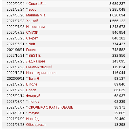
2020/09/04
*
Coco L'Eau
3,689,237
2021/09/24
*
Босс
3,285,048
2024/06/28
Mamma Mia
1,620,094
2021/07/23
Хентай
1,566,122
2022/07/08
Известным
1,243,673
2020/07/22
СМУЗИ
946,954
2022/05/23
Секрет
848,282
2021/05/21
*
Noir
774,427
2021/06/11
Ронин
748,582
2022/10/21
*
BESTIE
232,856
2021/07/23
Лед на шее
143,095
2021/07/23
Никаких эмоций
119,824
2022/12/31
Новогодняя песня
116,044
2023/09/11
*
Ты и Я
93,137
2021/07/23
В поле
89,846
2021/07/23
Блеск
86,039
2025/02/14
Флиртуй
68,937
2023/08/04
*
money
62,239
2022/08/07
*
СКОЛЬКО СТОИТ ЛЮБОВЬ
38,371
2024/03/01
*
maybe
29,805
2021/07/09
Инсайд
29,460
2021/07/23
Обездвижен
13,298