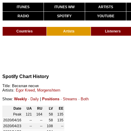
ITUNES
ITUNES WW
ARTISTS
RADIO
SPOTIFY
YOUTUBE
Countries
Artists
Listeners
Spotify Chart History
Title: Веселая песня
Artists:
Egor Kreed
,
Morgenshtern
Show:
Weekly
·
Daily
|
Positions
·
Streams
·
Both
Date
UA
RU
LV
EE
Peak
121
164
58
135
2020/04/16
--
--
58
135
2020/04/23
--
--
108
--