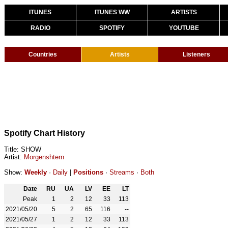
ITUNES
ITUNES WW
ARTISTS
RADIO
SPOTIFY
YOUTUBE
Countries
Artists
Listeners
Spotify Chart History
Title: SHOW
Artist:
Morgenshtern
Show:
Weekly
·
Daily
|
Positions
·
Streams
·
Both
Date
RU
UA
LV
EE
LT
Peak
1
2
12
33
113
2021/05/20
5
2
65
116
--
2021/05/27
1
2
12
33
113