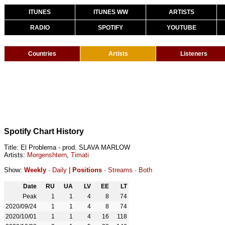
ITUNES
ITUNES WW
ARTISTS
RADIO
SPOTIFY
YOUTUBE
Countries
Artists
Listeners
Spotify Chart History
Title: El Problema - prod. SLAVA MARLOW
Artists:
Morgenshtern
,
Timati
Show:
Weekly
·
Daily
|
Positions
·
Streams
·
Both
Date
RU
UA
LV
EE
LT
Peak
1
1
4
8
74
2020/09/24
1
1
4
8
74
2020/10/01
1
1
4
16
118