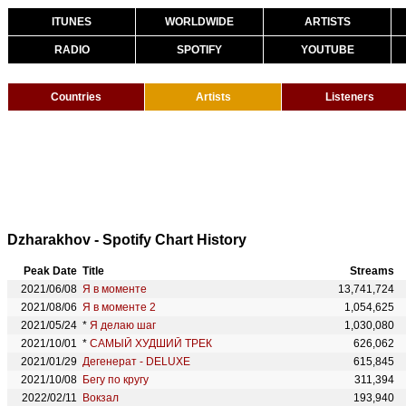
ITUNES
WORLDWIDE
ARTISTS
RADIO
SPOTIFY
YOUTUBE
Countries
Artists
Listeners
Dzharakhov - Spotify Chart History
Peak Date
Title
Streams
2021/06/08
Я в моменте
13,741,724
2021/08/06
Я в моменте 2
1,054,625
2021/05/24
*
Я делаю шаг
1,030,080
2021/10/01
*
САМЫЙ ХУДШИЙ ТРЕК
626,062
2021/01/29
Дегенерат - DELUXE
615,845
2021/10/08
Бегу по кругу
311,394
2022/02/11
Вокзал
193,940