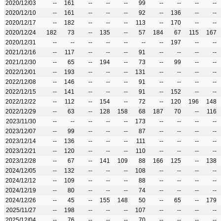
2020/12/03
--
161
--
--
--
99
--
--
--
--
2020/12/10
--
161
--
--
--
92
--
136
--
--
2020/12/17
--
182
--
--
--
113
--
170
--
--
2020/12/24
182
73
--
135
--
57
184
67
115
167
2020/12/31
--
--
--
--
--
--
--
197
--
--
2021/12/16
--
117
--
--
--
91
--
--
--
--
2021/12/30
--
65
--
194
--
73
--
99
--
--
2022/12/01
--
193
--
--
--
131
--
--
--
--
2022/12/08
--
146
--
--
--
91
--
--
--
--
2022/12/15
--
141
--
--
--
91
--
152
--
--
2022/12/22
--
112
--
154
--
72
--
120
196
148
2022/12/29
--
63
--
128
158
68
187
70
--
116
2023/11/30
--
--
--
--
--
173
--
--
--
--
2023/12/07
--
99
--
--
--
87
--
--
--
--
2023/12/14
--
136
--
--
--
111
--
--
--
--
2023/12/21
--
120
--
--
--
110
--
--
--
--
2023/12/28
--
67
--
141
109
88
166
125
--
138
2024/12/05
--
132
--
--
--
108
--
--
--
--
2024/12/12
--
109
--
--
--
88
--
--
--
--
2024/12/19
--
80
--
--
--
74
--
--
--
--
2024/12/26
--
45
--
155
148
50
--
65
--
179
2025/11/27
--
198
--
--
--
107
--
--
--
--
2025/12/04
--
76
--
--
--
70
--
--
--
--