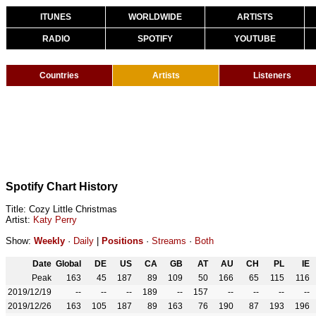
ITUNES
WORLDWIDE
ARTISTS
RADIO
SPOTIFY
YOUTUBE
Countries
Artists
Listeners
Spotify Chart History
Title: Cozy Little Christmas
Artist:
Katy Perry
Show:
Weekly
·
Daily
|
Positions
·
Streams
·
Both
Date
Global
DE
US
CA
GB
AT
AU
CH
PL
IE
Peak
163
45
187
89
109
50
166
65
115
116
2019/12/19
--
--
--
189
--
157
--
--
--
--
2019/12/26
163
105
187
89
163
76
190
87
193
196