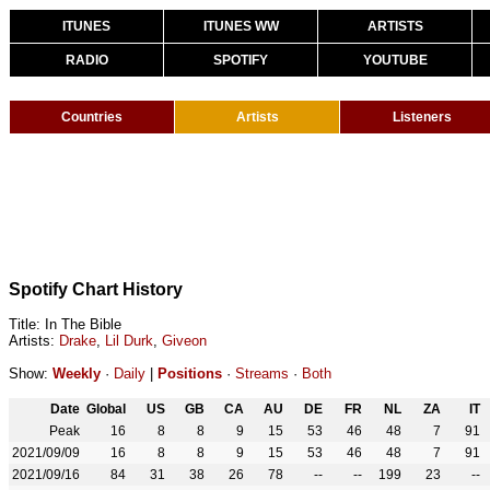
ITUNES
ITUNES WW
ARTISTS
RADIO
SPOTIFY
YOUTUBE
Countries
Artists
Listeners
Spotify Chart History
Title: In The Bible
Artists:
Drake
,
Lil Durk
,
Giveon
Show:
Weekly
·
Daily
|
Positions
·
Streams
·
Both
Date
Global
US
GB
CA
AU
DE
FR
NL
ZA
IT
Peak
16
8
8
9
15
53
46
48
7
91
2021/09/09
16
8
8
9
15
53
46
48
7
91
2021/09/16
84
31
38
26
78
--
--
199
23
--