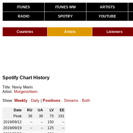
ITUNES
ITUNES WW
ARTISTS
RADIO
SPOTIFY
YOUTUBE
Countries
Artists
Listeners
Spotify Chart History
Title: Noviy Merin
Artist:
Morgenshtern
Show:
Weekly
·
Daily
|
Positions
·
Streams
·
Both
Date
RU
UA
LV
EE
Peak
36
36
75
191
2019/09/12
--
--
150
--
2019/09/19
--
--
125
--