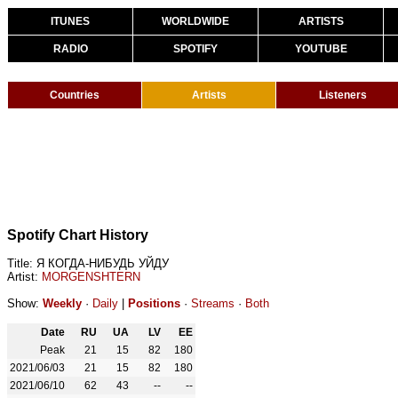
ITUNES
WORLDWIDE
ARTISTS
RADIO
SPOTIFY
YOUTUBE
Countries
Artists
Listeners
Spotify Chart History
Title: Я КОГДА-НИБУДЬ УЙДУ
Artist:
MORGENSHTERN
Show:
Weekly
·
Daily
|
Positions
·
Streams
·
Both
Date
RU
UA
LV
EE
Peak
21
15
82
180
2021/06/03
21
15
82
180
2021/06/10
62
43
--
--