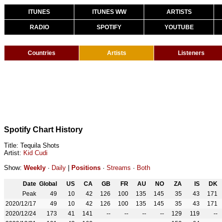
ITUNES
ITUNES WW
ARTISTS
RADIO
SPOTIFY
YOUTUBE
Countries
Artists
Listeners
Spotify Chart History
Title: Tequila Shots
Artist:
Kid Cudi
Show:
Weekly
·
Daily
|
Positions
·
Streams
·
Both
Date
Global
US
CA
GB
FR
AU
NO
ZA
IS
DK
Peak
49
10
42
126
100
135
145
35
43
171
2020/12/17
49
10
42
126
100
135
145
35
43
171
2020/12/24
173
41
141
--
--
--
--
129
119
--