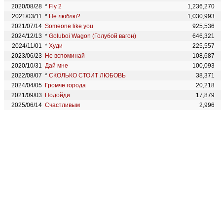
2020/08/28
*
Fly 2
1,236,270
2021/03/11
*
Не люблю?
1,030,993
2021/07/14
Someone like you
925,536
2024/12/13
*
Goluboi Wagon (Голубой вагон)
646,321
2024/11/01
*
Худи
225,557
2023/06/23
Не вспоминай
108,687
2020/10/31
Дай мне
100,093
2022/08/07
*
СКОЛЬКО СТОИТ ЛЮБОВЬ
38,371
2024/04/05
Громче города
20,218
2021/09/03
Подойди
17,879
2025/06/14
Счастливым
2,996