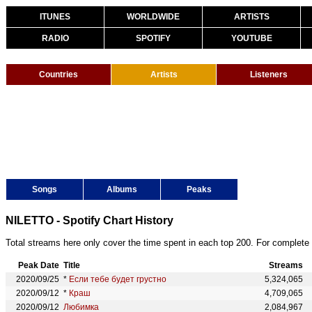
ITUNES
WORLDWIDE
ARTISTS
RADIO
SPOTIFY
YOUTUBE
Countries
Artists
Listeners
Songs
Albums
Peaks
NILETTO - Spotify Chart History
Total streams here only cover the time spent in each top 200. For complete 
Peak Date
Title
Streams
2020/09/25
*
Если тебе будет грустно
5,324,065
2020/09/12
*
Краш
4,709,065
2020/09/12
Любимка
2,084,967