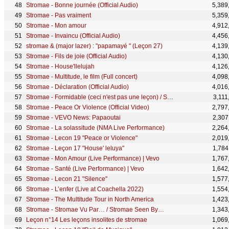
Stromae - Bonne journée (Official Audio)
5,389
Stromae - Pas vraiment
5,359
Stromae - Mon amour
4,912
Stromae - Invaincu (Official Audio)
4,456
stromae & (major lazer) : "papamayé " (Leçon 27)
4,139
Stromae - Fils de joie (Official Audio)
4,130
Stromae - House'llelujah
4,126
Stromae - Multitude, le film (Full concert)
4,098
Stromae - Déclaration (Official Audio)
4,016
Stromae - Formidable (ceci n'est pas une leçon) / Sottotitolo Italiano
3,111
Stromae - Peace Or Violence (Official Video)
2,797
Stromae - VEVO News: Papaoutai
2,307
Stromae - La solassitude (NMA Live Performance)
2,264
Stromae - Lecon 19 "Peace or Violence"
2,019
Stromae - Leçon 17 "House' leluya"
1,784
Stromae - Mon Amour (Live Performance) | Vevo
1,767
Stromae - Santé (Live Performance) | Vevo
1,642
Stromae - Lecon 21 "Silence"
1,577
Stromae - L’enfer (Live at Coachella 2022)
1,554
Stromae - The Multitude Tour in North America
1,423
Stromae - Stromae Vu Par… / Stromae Seen By…
1,343
Leçon n°14 Les leçons insolites de stromae
1,069