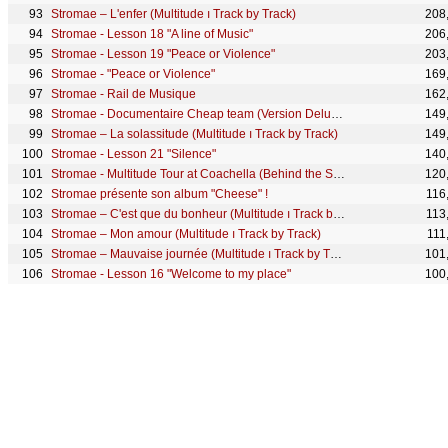
Stromae – L'enfer (Multitude ı Track by Track)
208
Stromae - Lesson 18 "A line of Music"
206
Stromae - Lesson 19 "Peace or Violence"
203
Stromae - "Peace or Violence"
169
Stromae - Rail de Musique
162
Stromae - Documentaire Cheap team (Version Deluxe "Cheese")
149
Stromae – La solassitude (Multitude ı Track by Track)
149
Stromae - Lesson 21 "Silence"
140
Stromae - Multitude Tour at Coachella (Behind the Scenes)
120
Stromae présente son album "Cheese" !
116
Stromae – C'est que du bonheur (Multitude ı Track by Track)
113
Stromae – Mon amour (Multitude ı Track by Track)
111
Stromae – Mauvaise journée (Multitude ı Track by Track)
101
Stromae - Lesson 16 "Welcome to my place"
100