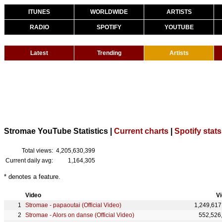
ITUNES
WORLDWIDE
ARTISTS
RADIO
SPOTIFY
YOUTUBE
Latest
Trending
Artists
Stromae YouTube Statistics |
Current charts
|
Spotify stats
Total views:
4,205,630,399
Current daily avg:
1,164,305
* denotes a feature.
Video
V
Stromae - papaoutai (Official Video)
1,249,617
Stromae - Alors on danse (Official Video)
552,526