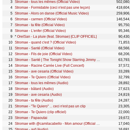
Stromae - tous les mêmes (Official Video)
502,080
Stromae - Formidable (ceci n'est pas une leçon)
418,604
Stromae - Alors on danse (Official Music Video)
259,906
Stromae - carmen (Official Video)
146,544
Stromae - ta fête (Official Video)
95,750
Stromae - L’enfer (Official Video)
95,346
*
OrelSan - La pluie (feat. Stromae) [CLIP OFFICIEL]
90,430
Stromae - quand c'est ? (Official Video)
71,853
Stromae - Santé (Official Video)
68,566
Stromae - Fils de joie (Official Video)
68,206
Stromae - Santé | The Tonight Show Starring Jimmy Fallon
63,793
Stromae - Racine Carrée Live (Full Concert)
37,572
Stromae - ave cesaria (Official Video)
33,289
Stromae - Te Quiero (Official Video)
32,799
Stromae - tous les mêmes (Audio)
28,892
Stromae - bâtard (Audio)
27,623
Stromae - ave cesaria (Audio)
24,819
Stromae - ta fête (Audio)
24,287
Stromae - "Te Quiero" ... ceci n'est pas un clip
23,305
Stromae - Te Quiero (clip officiel)
22,000
Stromae - Papaoutai
19,672
Stromae with @camilacabello - Mon amour (Official Music Video)
17,040
Stromae - avf (Audio)
16,691