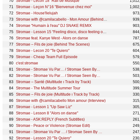
Stromae - Lecon 18 "Rail de Musique"
1,012
Stromae - Leçon N°16 "Bienvenue chez moi"
1,002
Stromae - House'llelujah
973
Stromae with @camilacabello - Mon Amour (Behind The Scenes)
939
Stromae "Humain à l'eau" DJ SNAKE REMIX
903
Stromae - Lesson 15 "Feeling disco, disco feeling ou you feel disco"
844
Stromae feat. Kanye West - Alors on danse
787
Stromae – Fils de joie (Behind The Scenes)
675
Stromae - Lecon 20 "Te Quiero"
604
Stromae - Cheap Team Full Episode
579
c'est stromae
550
Stromae - Stromae Vu Par… / Stromae Seen By…
538
Stromae - Stromae Vu Par… / Stromae Seen By…
503
Stromae – Santé (Multitude ı Track by Track)
500
Stromae - The Multitude Summer Tour
399
Stromae – Fils de joie (Multitude ı Track by Track)
330
Stromae with @camilacabello Mon amour (Interview)
315
Stromae - Lesson 1 "Up Saw Liz"
305
Stromae - Lesson 8 "Alors on danse"
271
Stromae - ASK:REPLY (French Subtitles)
261
Stromae - Peace or Violence (Stromae Edit)
249
Stromae - Stromae Vu Par … / Stromae Seen By …
247
Stromae - Lesson 20 "Te Quiero"
230