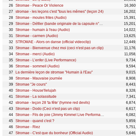
Stromae - Peace Or Violence
16,360
stromae - les leçons c'est ''tous les mêmes'' (leçon 24)
16,202
Stromae - moules frites (Audio)
15,391
Stromae - Défiler (bande originale de la capsule n°5 Mosaert)
15,201
Stromae - humain à l'eau (Audio)
14,022
Stromae - carmen (Audio)
13,625
STROMAE - Alors on danse (official videoclip)
12,449
Stromae - Bienvenue chez moi (ceci n'est pas un clip)
11,176
Stromae - merci (Audio)
11,058
Stromae - L’enfer (Live Performance)
9,734
Stromae - sommeil (Audio)
9,594
La dernière leçon de stromae "Humain à l'Eau"
9,015
Stromae - Mauvaise journée
8,908
Stromae "Je cours"
8,443
Stromae - House'llelujah
8,328
Stromae - La solassitude
7,341
stromae - leçon 28 'ta fête' (hymne red devils)
6,874
Stromae - Dodo (Ceci n'est pas un clip)
6,617
Stromae - Fils de joie (Jimmy Kimmel Live Performance)
6,082
Stromae - quand c'est ?
5,859
Stromae - Riez
5,751
Stromae - C'est que du bonheur (Official Audio)
5,646