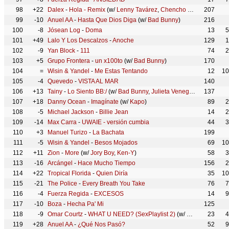
98
+22
Dalex
-
Hola - Remix
(w/
Lenny Tavárez
,
Chencho Corleone
207
,
Juh
99
-10
Anuel AA
-
Hasta Que Dios Diga
(w/
Bad Bunny
)
216
100
-8
Jósean Log
-
Doma
13
5
101
+49
Lalo Y Los Descalzos
-
Anoche
129
1
102
-9
Yan Block
-
111
74
2
103
+5
Grupo Frontera
-
un x100to
(w/
Bad Bunny
)
170
104
=
Wisin & Yandel
-
Me Estas Tentando
12
10
105
-4
Quevedo
-
VISTA AL MAR
140
106
+13
Tainy
-
Lo Siento BB:/
(w/
Bad Bunny
,
Julieta Venegas
)
137
107
+18
Danny Ocean
-
Imagínate
(w/
Kapo
)
89
2
108
-5
Michael Jackson
-
Billie Jean
14
2
109
-14
Max Carra
-
UWAIE - versión cumbia
44
3
110
+3
Manuel Turizo
-
La Bachata
199
111
-5
Wisin & Yandel
-
Besos Mojados
69
10
112
+11
Zion
-
More
(w/
Jory Boy
,
Ken-Y
)
58
3
113
-16
Arcángel
-
Hace Mucho Tiempo
156
2
114
+22
Tropical Florida
-
Quien Diría
35
10
115
-21
The Police
-
Every Breath You Take
76
7
116
-4
Fuerza Regida
-
EXCESOS
14
9
117
-10
Boza
-
Hecha Pa' Mi
125
118
-9
Omar Courtz
-
WHAT U NEED? (SexPlaylist 2)
(w/
Myke Towers
23
)
4
119
+28
Anuel AA
-
¿Qué Nos Pasó?
52
9