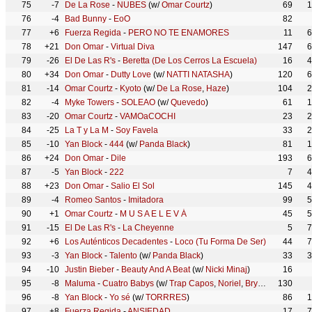
75
-7
De La Rose
-
NUBES
(w/
Omar Courtz
)
69
1
76
-4
Bad Bunny
-
EoO
82
77
+6
Fuerza Regida
-
PERO NO TE ENAMORES
11
6
78
+21
Don Omar
-
Virtual Diva
147
6
79
-26
El De Las R's
-
Beretta (De Los Cerros La Escuela)
16
4
80
+34
Don Omar
-
Dutty Love
(w/
NATTI NATASHA
)
120
6
81
-14
Omar Courtz
-
Kyoto
(w/
De La Rose
,
Haze
)
104
2
82
-4
Myke Towers
-
SOLEAO
(w/
Quevedo
)
61
1
83
-20
Omar Courtz
-
VAMOaCOCHI
23
2
84
-25
La T y La M
-
Soy Favela
33
2
85
-10
Yan Block
-
444
(w/
Panda Black
)
81
1
86
+24
Don Omar
-
Dile
193
6
87
-5
Yan Block
-
222
7
4
88
+23
Don Omar
-
Salio El Sol
145
4
89
-4
Romeo Santos
-
Imitadora
99
5
90
+1
Omar Courtz
-
M U S A E L E V Á
45
5
91
-15
El De Las R's
-
La Cheyenne
5
7
92
+6
Los Auténticos Decadentes
-
Loco (Tu Forma De Ser)
44
7
93
-3
Yan Block
-
Talento
(w/
Panda Black
)
33
3
94
-10
Justin Bieber
-
Beauty And A Beat
(w/
Nicki Minaj
)
16
95
-8
Maluma
-
Cuatro Babys
(w/
Trap Capos
,
Noriel
,
Bryant Myers
130
,
Ju
96
-8
Yan Block
-
Yo sé
(w/
TORRRES
)
86
1
97
+8
Fuerza Regida
-
ANSIEDAD
17
7