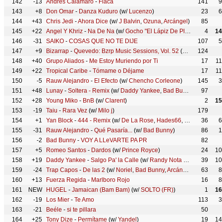
142
-13
Andrés Calamaro
-
Flaca
141
9
143
+8
Don Omar
-
Danza Kuduro
(w/
Lucenzo
)
23
6
144
+43
Chris Jedi
-
Ahora Dice
(w/
J Balvin
,
Ozuna
,
Arcángel
)
85
145
+22
Angel Y Khriz
-
Na De Na
(w/
Gocho "El Lápiz De Platino"
,
John E
4
14
146
-31
SAIKO
-
COSAS QUE NO TE DIJE
107
5
147
+9
Bizarrap
-
Quevedo: Bzrp Music Sessions, Vol. 52
(w/
Quevedo
124
)
148
+40
Grupo Aliados
-
Me Estoy Muriendo por Ti
17
1
149
+22
Tropical Caribe
-
Tómame o Déjame
17
1
150
-5
Rauw Alejandro
-
El Efecto
(w/
Chencho Corleone
)
145
3
151
+48
Lunay
-
Soltera - Remix
(w/
Daddy Yankee
,
Bad Bunny
)
97
152
+28
Young Miko
-
BnB
(w/
Clarent
)
2
15
153
-19
Taiu
-
Rara Vez
(w/
Milo j
)
179
154
+1
Yan Block
-
444 - Remix
(w/
De La Rose
,
Hades66
,
Ñengo Flow
36
)
6
155
-31
Rauw Alejandro
-
Qué Pasaría...
(w/
Bad Bunny
)
86
1
156
-2
Bad Bunny
-
VOY A LLeVARTE PA PR
82
157
+5
Romeo Santos
-
Dardos
(w/
Prince Royce
)
24
10
158
+19
Daddy Yankee
-
Salgo Pa' la Calle
(w/
Randy Nota Loca
)
39
10
159
-24
Trap Capos
-
De las 2
(w/
Noriel
,
Bad Bunny
,
Arcángel
)
63
8
160
+13
Fuerza Regida
-
Marlboro Rojo
16
8
161
NEW
HUGEL
-
Jamaican (Bam Bam)
(w/
SOLTO (FR)
)
1
16
162
-19
Los Mier
-
Te Amo
113
3
163
-21
Beéle
-
si te pillara
50
164
+25
Tony Dize
-
Permítame
(w/
Yandel
)
19
14