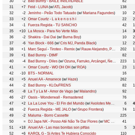
30
-2
Bad Bunny
-
BAILE INoLVIDABLE
82
31
+7
Feid
-
LUNA
(w/
ATL Jacob
)
138
32
-2
Jeninho
-
Peão Todo Tatuado
(w/
Mariana Fagundes
)
10
2
33
+2
Omar Courtz
-
L a k e n o s h i
22
2
34
-1
Fuerza Regida
-
TU SANCHO
42
1
35
+10
La Mosca
-
Para No Verte Más
14
3
36
-2
Shakira
-
Dai Dai
(w/
Burna Boy
)
10
2
37
-6
Yan Block
-
666
(w/
Cris MJ
,
Panda Black
)
12
2
38
+1
Marc Seguí
-
Tiroteo - Remix
(w/
Rauw Alejandro
,
Pol Granch
202
)
1
39
+1
Bad Bunny
-
DtMF
82
40
-4
Bad Bunny
-
Diles
(w/
Ozuna
,
Farruko
,
Arcángel
,
Ñengo Flow
223
,
DJ 
1
41
=
Omar Courtz
-
WO OH OH
(w/
ROA
)
23
1
42
-10
BTS
-
NORMAL
16
43
+5
Anuel AA
-
Amanece
(w/
Haze
)
262
44
-2
Bad Bunny
-
KLOuFRENS
82
1
45
-8
La T y La M
-
Amor de Vago
(w/
Malandro
)
92
46
-27
Oasis
-
Wonderwall - Remastered
76
47
+2
La La Love You
-
El Fin del Mundo
(w/
Axolotes Mexicanos
)
6
4
48
-2
Fuerza Regida
-
ME JALO
(w/
Grupo Frontera
)
74
1
49
-2
Maluma
-
Borro Cassette
225
50
=
DJ Japa NK
-
Posso Até Não Te Dar Flores
(w/
MC Meno K
41
,
MC R
51
+18
Anuel AA
-
Las mas bonitas son p#tas
5
3
52
+6
KAROL G
-
Si Antes Te Hubiera Conocido
110