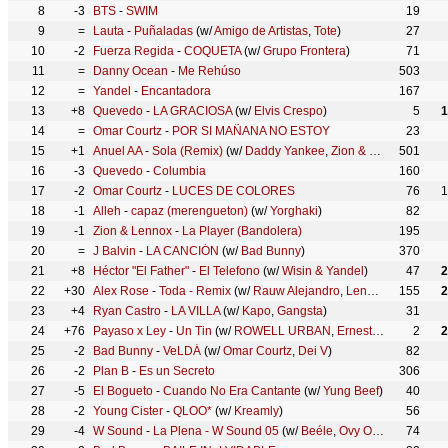
8
-3
BTS
-
SWIM
19
9
=
Lauta
-
Puñaladas
(w/
Amigo de Artistas
,
Tote
)
27
10
-2
Fuerza Regida
-
COQUETA
(w/
Grupo Frontera
)
71
11
=
Danny Ocean
-
Me Rehúso
503
12
=
Yandel
-
Encantadora
167
13
+8
Quevedo
-
LA GRACIOSA
(w/
Elvis Crespo
)
5
1
14
=
Omar Courtz
-
POR SI MAÑANA NO ESTOY
23
15
+1
Anuel AA
-
Sola (Remix)
(w/
Daddy Yankee
,
Zion & Lennox
501
,
Farru
16
-3
Quevedo
-
Columbia
160
17
-2
Omar Courtz
-
⁠LUCES DE COLORES
76
1
18
-1
Alleh
-
capaz (merengueton)
(w/
Yorghaki
)
82
19
-1
Zion & Lennox
-
La Player (Bandolera)
195
20
=
J Balvin
-
LA CANCIÓN
(w/
Bad Bunny
)
370
21
+8
Héctor "El Father"
-
El Telefono
(w/
Wisin & Yandel
)
47
2
22
+30
Alex Rose
-
Toda - Remix
(w/
Rauw Alejandro
,
Lenny Tavárez
155
,
Ca
2
23
+4
Ryan Castro
-
LA VILLA
(w/
Kapo
,
Gangsta
)
31
24
+76
Payaso x Ley
-
Un Tin
(w/
ROWELL URBAN
,
Ernesto Losa
,
2
Befoc
2
25
-2
Bad Bunny
-
VeLDÁ
(w/
Omar Courtz
,
Dei V
)
82
26
-2
Plan B
-
Es un Secreto
306
27
-5
El Bogueto
-
Cuando No Era Cantante
(w/
Yung Beef
)
40
28
-2
Young Cister
-
QLOO*
(w/
Kreamly
)
56
29
-4
W Sound
-
La Plena - W Sound 05
(w/
Beéle
,
Ovy On The Drums
74
)