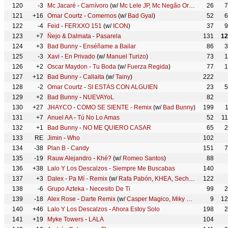
120
-3
Mc Jacaré
-
Carnívoro
(w/
Mc Lele JP
,
Mc Negão Original
,
26
DJ Jap
7
121
+16
Omar Courtz
-
Comernos
(w/
Bad Gyal
)
52
6
122
-4
Feid
-
FERXXO 151
(w/
ICON
)
37
9
123
+7
Ñejo & Dalmata
-
Pasarela
131
12
124
+3
Bad Bunny
-
Enséñame a Bailar
86
3
125
-3
Xavi
-
En Privado
(w/
Manuel Turizo
)
73
1
126
+2
Oscar Maydon
-
Tu Boda
(w/
Fuerza Regida
)
77
1
127
+12
Bad Bunny
-
Callaita
(w/
Tainy
)
222
128
-2
Omar Courtz
-
SI ESTÁS CON ALGUIEN
23
5
129
+2
Bad Bunny
-
NUEVAYoL
82
130
+27
JHAYCO
-
CÓMO SE SIENTE - Remix
(w/
Bad Bunny
)
199
131
+7
Anuel AA
-
Tú No Lo Amas
52
1
132
+1
Bad Bunny
-
NO ME QUIERO CASAR
65
2
133
RE
Jimin
-
Who
102
134
-38
Plan B
-
Candy
151
7
135
-19
Rauw Alejandro
-
Khé?
(w/
Romeo Santos
)
88
136
+38
Lalo Y Los Descalzos
-
Siempre Me Buscabas
140
137
+3
Dalex
-
Pa Mí - Remix
(w/
Rafa Pabón
,
KHEA
,
Sech
,
Feid
122
,
Cazzu
,
138
-6
Grupo Azteka
-
Necesito De Ti
99
2
139
-18
Alex Rose
-
Darte Remix
(w/
Casper Magico
,
Miky Woodz
,
Myke 
9
12
140
+46
Lalo Y Los Descalzos
-
Ahora Estoy Solo
198
2
141
+19
Myke Towers
-
LALA
104