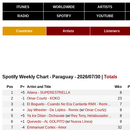
ITUNES
WORLDWIDE
ARTISTS
RADIO
SPOTIFY
YOUTUBE
Countries
Artists
Listeners
Spotify Weekly Chart - Paraguay - 2026/07/30 |
Totals
Pos
P+
Artist and Title
Wks
P
1
+5
Aitana
-
SUPERESTRELLA
8
2
-1
Omar Courtz
-
KOKO
23
3
-1
El Bogueto
-
Cuando No Era Cantante RMX - Remix
(w/
Anuel AA
7
4
=
Jay Wheeler
-
De Lejitos - Remix
(w/
Omar Courtz
)
9
5
+5
Ya Ice Dilan
-
Dichavate
(w/
Rey Tony
,
Helabusador
,
JipMusic Glo
8
6
+1
Quevedo
-
AL GOLPITO
(w/
Nueva Línea
)
9
7
-4
Emmanuel Cortes
-
Amor
32