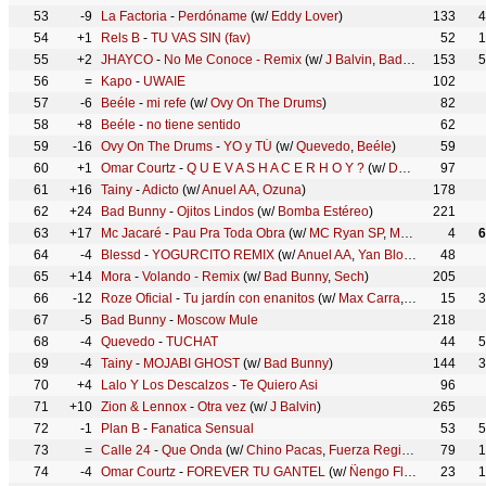
53
-9
La Factoria
-
Perdóname
(w/
Eddy Lover
)
133
4
54
+1
Rels B
-
TU VAS SIN (fav)
52
1
55
+2
JHAYCO
-
No Me Conoce - Remix
(w/
J Balvin
,
Bad Bunny
153
)
5
56
=
Kapo
-
UWAIE
102
57
-6
Beéle
-
mi refe
(w/
Ovy On The Drums
)
82
58
+8
Beéle
-
no tiene sentido
62
59
-16
Ovy On The Drums
-
YO y TÚ
(w/
Quevedo
,
Beéle
)
59
60
+1
Omar Courtz
-
Q U E V A S H A C E R H O Y ?
(w/
De La Rose
97
)
61
+16
Tainy
-
Adicto
(w/
Anuel AA
,
Ozuna
)
178
62
+24
Bad Bunny
-
Ojitos Lindos
(w/
Bomba Estéreo
)
221
63
+17
Mc Jacaré
-
Pau Pra Toda Obra
(w/
MC Ryan SP
,
Mc Lele JP
4
,
Mc I
6
64
-4
Blessd
-
YOGURCITO REMIX
(w/
Anuel AA
,
Yan Block
,
Luar La L
48
,
65
+14
Mora
-
Volando - Remix
(w/
Bad Bunny
,
Sech
)
205
66
-12
Roze Oficial
-
Tu jardín con enanitos
(w/
Max Carra
,
Valen
,
15
RAMK
3
67
-5
Bad Bunny
-
Moscow Mule
218
68
-4
Quevedo
-
TUCHAT
44
5
69
-4
Tainy
-
MOJABI GHOST
(w/
Bad Bunny
)
144
3
70
+4
Lalo Y Los Descalzos
-
Te Quiero Asi
96
71
+10
Zion & Lennox
-
Otra vez
(w/
J Balvin
)
265
72
-1
Plan B
-
Fanatica Sensual
53
5
73
=
Calle 24
-
Que Onda
(w/
Chino Pacas
,
Fuerza Regida
)
79
1
74
-4
Omar Courtz
-
FOREVER TU GANTEL
(w/
Ñengo Flow
)
23
1