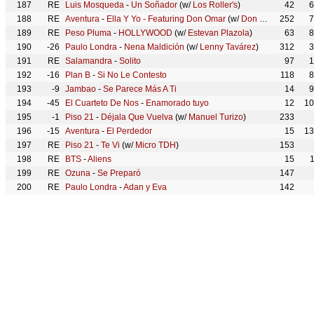
187
RE
Luis Mosqueda
-
Un Soñador
(w/
Los Roller's
)
42
6
188
RE
Aventura
-
Ella Y Yo - Featuring Don Omar
(w/
Don Omar
252
)
7
189
RE
Peso Pluma
-
HOLLYWOOD
(w/
Estevan Plazola
)
63
8
190
-26
Paulo Londra
-
Nena Maldición
(w/
Lenny Tavárez
)
312
3
191
RE
Salamandra
-
Solito
97
1
192
-16
Plan B
-
Si No Le Contesto
118
8
193
-9
Jambao
-
Se Parece Más A Ti
14
9
194
-45
El Cuarteto De Nos
-
Enamorado tuyo
12
10
195
-1
Piso 21
-
Déjala Que Vuelva
(w/
Manuel Turizo
)
233
196
-15
Aventura
-
El Perdedor
15
13
197
RE
Piso 21
-
Te Vi
(w/
Micro TDH
)
153
198
RE
BTS
-
Aliens
15
199
RE
Ozuna
-
Se Preparó
147
200
RE
Paulo Londra
-
Adan y Eva
142