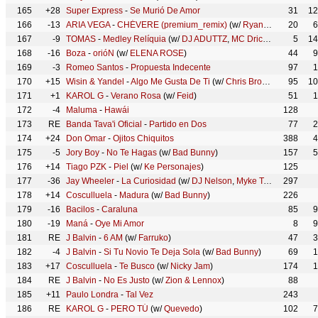
165
+28
Super Express
-
Se Murió De Amor
31
12
166
-13
ARIA VEGA
-
CHÉVERE (premium_remix)
(w/
Ryan Castro
20
)
6
167
-9
TOMAS
-
Medley Relíquia
(w/
DJ ADUTTZ
,
MC Dricka
)
5
14
168
-16
Boza
-
orióN
(w/
ELENA ROSE
)
44
9
169
-3
Romeo Santos
-
Propuesta Indecente
97
1
170
+15
Wisin & Yandel
-
Algo Me Gusta De Ti
(w/
Chris Brown
,
T-Pain
95
)
10
171
+1
KAROL G
-
Verano Rosa
(w/
Feid
)
51
1
172
-4
Maluma
-
Hawái
128
173
RE
Banda Tava'i Oficial
-
Partido en Dos
77
2
174
+24
Don Omar
-
Ojitos Chiquitos
388
4
175
-5
Jory Boy
-
No Te Hagas
(w/
Bad Bunny
)
157
5
176
+14
Tiago PZK
-
Piel
(w/
Ke Personajes
)
125
177
-36
Jay Wheeler
-
La Curiosidad
(w/
DJ Nelson
,
Myke Towers
297
)
178
+14
Cosculluela
-
Madura
(w/
Bad Bunny
)
226
179
-16
Bacilos
-
Caraluna
85
9
180
-19
Maná
-
Oye Mi Amor
8
9
181
RE
J Balvin
-
6 AM
(w/
Farruko
)
47
3
182
-4
J Balvin
-
Si Tu Novio Te Deja Sola
(w/
Bad Bunny
)
69
1
183
+17
Cosculluela
-
Te Busco
(w/
Nicky Jam
)
174
1
184
RE
J Balvin
-
No Es Justo
(w/
Zion & Lennox
)
88
185
+11
Paulo Londra
-
Tal Vez
243
186
RE
KAROL G
-
PERO TÚ
(w/
Quevedo
)
102
7