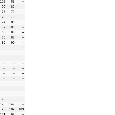
102
88
--
90
82
--
77
71
--
70
79
--
74
85
--
67
100
--
68
88
--
65
83
--
80
90
--
--
--
--
--
--
--
--
--
--
--
--
--
--
--
--
--
--
--
--
--
--
--
--
--
--
--
--
--
--
--
170
--
--
126
147
--
95
109
183
101
98
--