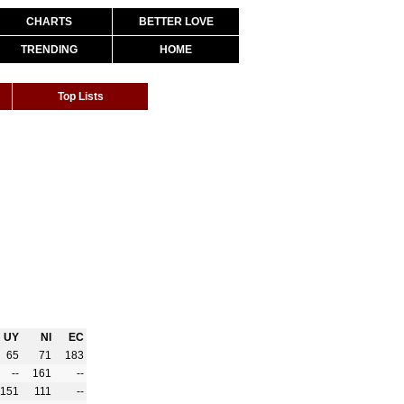
CHARTS
BETTER LOVE
TRENDING
HOME
Top Lists
UY
NI
EC
65
71
183
--
161
--
151
111
--