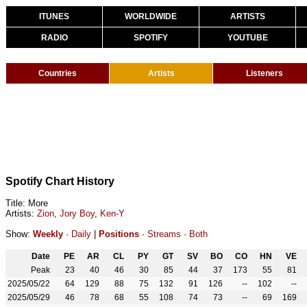
ITUNES
WORLDWIDE
ARTISTS
RADIO
SPOTIFY
YOUTUBE
Countries
Artists
Listeners
Spotify Chart History
Title: More
Artists:
Zion
,
Jory Boy
,
Ken-Y
Show:
Weekly
·
Daily
|
Positions
·
Streams
·
Both
Date
PE
AR
CL
PY
GT
SV
BO
CO
HN
VE
Peak
23
40
46
30
85
44
37
173
55
81
2025/05/22
64
129
88
75
132
91
126
--
102
--
2025/05/29
46
78
68
55
108
74
73
--
69
169