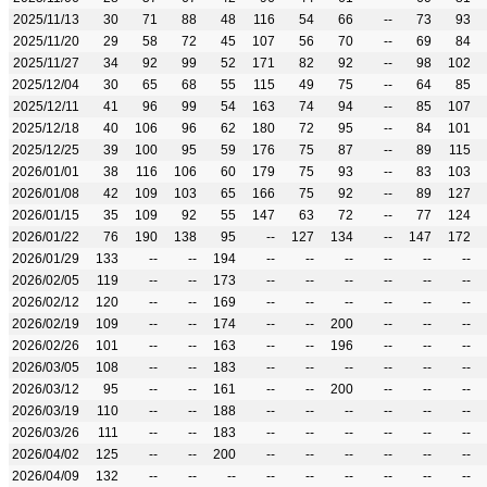
2025/11/13
30
71
88
48
116
54
66
--
73
93
2025/11/20
29
58
72
45
107
56
70
--
69
84
2025/11/27
34
92
99
52
171
82
92
--
98
102
2025/12/04
30
65
68
55
115
49
75
--
64
85
2025/12/11
41
96
99
54
163
74
94
--
85
107
2025/12/18
40
106
96
62
180
72
95
--
84
101
2025/12/25
39
100
95
59
176
75
87
--
89
115
2026/01/01
38
116
106
60
179
75
93
--
83
103
2026/01/08
42
109
103
65
166
75
92
--
89
127
2026/01/15
35
109
92
55
147
63
72
--
77
124
2026/01/22
76
190
138
95
--
127
134
--
147
172
2026/01/29
133
--
--
194
--
--
--
--
--
--
2026/02/05
119
--
--
173
--
--
--
--
--
--
2026/02/12
120
--
--
169
--
--
--
--
--
--
2026/02/19
109
--
--
174
--
--
200
--
--
--
2026/02/26
101
--
--
163
--
--
196
--
--
--
2026/03/05
108
--
--
183
--
--
--
--
--
--
2026/03/12
95
--
--
161
--
--
200
--
--
--
2026/03/19
110
--
--
188
--
--
--
--
--
--
2026/03/26
111
--
--
183
--
--
--
--
--
--
2026/04/02
125
--
--
200
--
--
--
--
--
--
2026/04/09
132
--
--
--
--
--
--
--
--
--