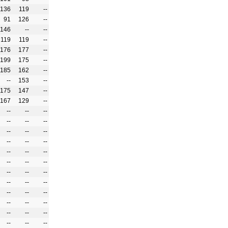
136
119
--
91
126
--
146
--
--
119
119
--
176
177
--
199
175
--
185
162
--
--
153
--
175
147
--
167
129
--
--
--
--
--
--
--
--
--
--
--
--
--
--
--
--
--
--
--
--
--
--
--
--
--
--
--
--
--
--
--
--
--
--
--
--
--