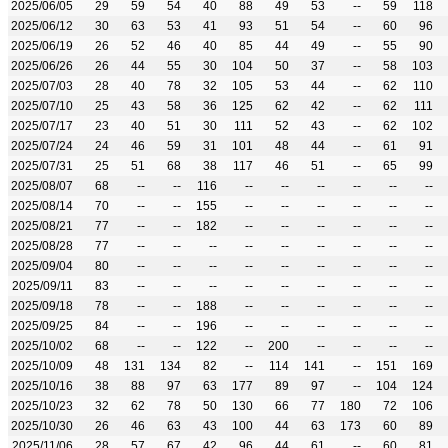
2025/06/05
29
59
54
40
88
49
53
--
59
118
2025/06/12
30
63
53
41
93
51
54
--
60
96
2025/06/19
26
52
46
40
85
44
49
--
55
90
2025/06/26
26
44
55
30
104
50
37
--
58
103
2025/07/03
28
40
78
32
105
53
44
--
62
110
2025/07/10
25
43
58
36
125
62
42
--
62
111
2025/07/17
23
40
51
30
111
52
43
--
62
102
2025/07/24
24
46
59
31
101
48
44
--
61
91
2025/07/31
25
51
68
38
117
46
51
--
65
99
2025/08/07
68
--
--
116
--
--
--
--
--
--
2025/08/14
70
--
--
155
--
--
--
--
--
--
2025/08/21
77
--
--
182
--
--
--
--
--
--
2025/08/28
77
--
--
--
--
--
--
--
--
--
2025/09/04
80
--
--
--
--
--
--
--
--
--
2025/09/11
83
--
--
--
--
--
--
--
--
--
2025/09/18
78
--
--
188
--
--
--
--
--
--
2025/09/25
84
--
--
196
--
--
--
--
--
--
2025/10/02
68
--
--
122
--
200
--
--
--
--
2025/10/09
48
131
134
82
--
114
141
--
151
169
2025/10/16
38
88
97
63
177
89
97
--
104
124
2025/10/23
32
62
78
50
130
66
77
180
72
106
2025/10/30
26
46
63
43
100
44
63
173
60
89
2025/11/06
28
57
67
42
96
44
61
--
60
81