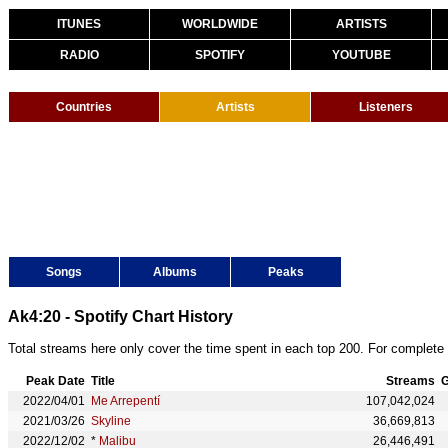
ITUNES
WORLDWIDE
ARTISTS
RADIO
SPOTIFY
YOUTUBE
Countries
Artists
Listeners
Songs
Albums
Peaks
Ak4:20 - Spotify Chart History
Total streams here only cover the time spent in each top 200. For complete 
Peak Date
Title
Streams
G
2022/04/01
Me Arrepentí
107,042,024
2021/03/26
Skyline
36,669,813
2022/12/02
*
Malibu
26,446,491