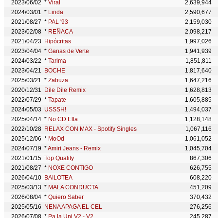
2023/06/02
*
Viral
2,639,944
2024/03/01
*
Linda
2,590,677
2021/08/27
*
PAL '93
2,159,030
2023/02/08
*
REÑACA
2,098,217
2021/04/23
Hipócritas
1,997,026
2023/04/04
*
Ganas de Verte
1,941,939
2024/03/22
*
Tarima
1,851,811
2023/04/21
BOCHE
1,817,640
2025/03/21
*
Zabuza
1,647,216
2020/12/31
Dile Dile Remix
1,628,813
2022/07/29
*
Tapate
1,605,885
2024/05/03
USSSH!
1,494,037
2025/04/14
*
No CD Ella
1,128,148
2022/10/28
RELAX CON MAX - Spotify Singles
1,067,116
2025/12/06
*
MoOd
1,061,052
2024/07/19
*
Amiri Jeans - Remix
1,045,704
2021/01/15
Top Quality
867,306
2021/08/27
*
NOXE CONTIGO
626,755
2026/04/10
BAILOTEA
608,220
2025/03/13
*
MALA CONDUCTA
451,209
2026/08/04
*
Quiero Saber
370,432
2025/05/16
NENA APAGA EL CEL
276,256
2026/07/08
*
Pa la Uni V2 - V2
245,287