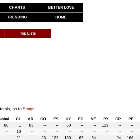
CHARTS
BETTER LOVE
TRENDING
HOME
Top Lists
totals, go to
Songs
.
lobal
CL
AR
CO
ES
UY
EC
VE
PY
CR
PE
80
1
83
--
--
60
--
--
129
--
--
--
16
--
--
--
--
--
--
--
--
--
--
21
--
23
122
150
67
54
--
94
168