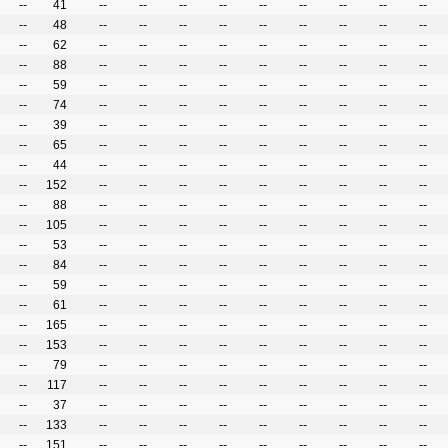
--
41
--
--
--
--
--
--
--
--
--
--
48
--
--
--
--
--
--
--
--
--
--
62
--
--
--
--
--
--
--
--
--
--
88
--
--
--
--
--
--
--
--
--
--
59
--
--
--
--
--
--
--
--
--
--
74
--
--
--
--
--
--
--
--
--
--
39
--
--
--
--
--
--
--
--
--
--
65
--
--
--
--
--
--
--
--
--
--
44
--
--
--
--
--
--
--
--
--
--
152
--
--
--
--
--
--
--
--
--
--
88
--
--
--
--
--
--
--
--
--
--
105
--
--
--
--
--
--
--
--
--
--
53
--
--
--
--
--
--
--
--
--
--
84
--
--
--
--
--
--
--
--
--
--
59
--
--
--
--
--
--
--
--
--
--
61
--
--
--
--
--
--
--
--
--
--
165
--
--
--
--
--
--
--
--
--
--
153
--
--
--
--
--
--
--
--
--
--
79
--
--
--
--
--
--
--
--
--
--
117
--
--
--
--
--
--
--
--
--
--
37
--
--
--
--
--
--
--
--
--
--
133
--
--
--
--
--
--
--
--
--
--
151
--
--
--
--
--
--
--
--
--