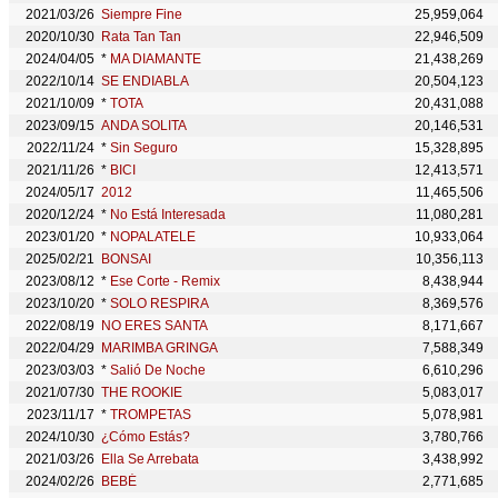
2021/03/26
Siempre Fine
25,959,064
2020/10/30
Rata Tan Tan
22,946,509
2024/04/05
*
MA DIAMANTE
21,438,269
2022/10/14
SE ENDIABLA
20,504,123
2021/10/09
*
TOTA
20,431,088
2023/09/15
ANDA SOLITA
20,146,531
2022/11/24
*
Sin Seguro
15,328,895
2021/11/26
*
BICI
12,413,571
2024/05/17
2012
11,465,506
2020/12/24
*
No Está Interesada
11,080,281
2023/01/20
*
NOPALATELE
10,933,064
2025/02/21
BONSAI
10,356,113
2023/08/12
*
Ese Corte - Remix
8,438,944
2023/10/20
*
SOLO RESPIRA
8,369,576
2022/08/19
NO ERES SANTA
8,171,667
2022/04/29
MARIMBA GRINGA
7,588,349
2023/03/03
*
Salió De Noche
6,610,296
2021/07/30
THE ROOKIE
5,083,017
2023/11/17
*
TROMPETAS
5,078,981
2024/10/30
¿Cómo Estás?
3,780,766
2021/03/26
Ella Se Arrebata
3,438,992
2024/02/26
BEBÉ
2,771,685