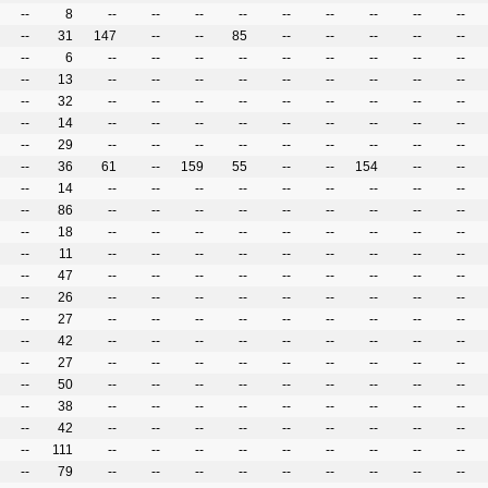
--
8
--
--
--
--
--
--
--
--
--
--
31
147
--
--
85
--
--
--
--
--
--
6
--
--
--
--
--
--
--
--
--
--
13
--
--
--
--
--
--
--
--
--
--
32
--
--
--
--
--
--
--
--
--
--
14
--
--
--
--
--
--
--
--
--
--
29
--
--
--
--
--
--
--
--
--
--
36
61
--
159
55
--
--
154
--
--
--
14
--
--
--
--
--
--
--
--
--
--
86
--
--
--
--
--
--
--
--
--
--
18
--
--
--
--
--
--
--
--
--
--
11
--
--
--
--
--
--
--
--
--
--
47
--
--
--
--
--
--
--
--
--
--
26
--
--
--
--
--
--
--
--
--
--
27
--
--
--
--
--
--
--
--
--
--
42
--
--
--
--
--
--
--
--
--
--
27
--
--
--
--
--
--
--
--
--
--
50
--
--
--
--
--
--
--
--
--
--
38
--
--
--
--
--
--
--
--
--
--
42
--
--
--
--
--
--
--
--
--
--
111
--
--
--
--
--
--
--
--
--
--
79
--
--
--
--
--
--
--
--
--