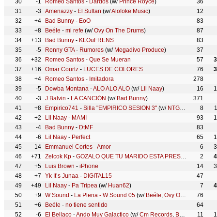
30
-1
Romeo Santos
-
Dardos
(w/
Prince Royce
)
36
31
-3
Amenazzy
-
El Sultan
(w/
Alofoke Music
)
12
32
+4
Bad Bunny
-
EoO
83
33
+8
Beéle
-
mi refe
(w/
Ovy On The Drums
)
87
34
+13
Bad Bunny
-
KLOuFRENS
83
35
-5
Ronny GTA
-
Rumores
(w/
Megadivo Produce
)
37
36
+32
Romeo Santos
-
Que Se Mueran
57
3
37
+16
Omar Courtz
-
⁠LUCES DE COLORES
76
3
38
+4
Romeo Santos
-
Imitadora
278
39
-5
Dowba Montana
-
ALO ALO ALO
(w/
Lil Naay
)
16
1
40
-3
J Balvin
-
LA CANCIÓN
(w/
Bad Bunny
)
371
41
+8
Empirico741
-
Silla "EMPIRICO SESION 3"
(w/
NTG
,
Aldeeen
8
,
Lit
42
+2
Lil Naay
-
MAMI
93
1
43
-4
Bad Bunny
-
DtMF
83
44
-6
Lil Naay
-
Perfect
65
1
45
-14
Emmanuel Cortes
-
Amor
6
3
46
+71
Zelcok Kp
-
GOZALO QUE TU MARIDO ESTA PRESO - REMIX
2
(w
4
47
+5
Luis Brown
-
iPhone
14
3
48
+7
Yk It’s Junaa
-
DIGITAL15
47
49
+49
Lil Naay
-
Pa Tripea
(w/
Huan62
)
7
4
50
+9
W Sound
-
La Plena - W Sound 05
(w/
Beéle
,
Ovy On The Drums
76
)
51
+6
Beéle
-
no tiene sentido
64
52
-6
El Bellaco
-
Ando Muy Galactico
(w/
Cm Records
,
Beear Music
11
)
1