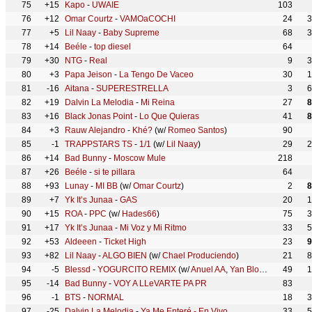
75
+15
Kapo
-
UWAIE
103
76
+12
Omar Courtz
-
VAMOaCOCHI
24
3
77
+5
Lil Naay
-
Baby Supreme
68
3
78
+14
Beéle
-
top diesel
64
79
+30
NTG
-
Real
9
3
80
+3
Papa Jeison
-
La Tengo De Vaceo
30
1
81
-16
Aitana
-
SUPERESTRELLA
3
6
82
+19
Dalvin La Melodia
-
Mi Reina
27
8
83
+16
Black Jonas Point
-
Lo Que Quieras
41
8
84
+3
Rauw Alejandro
-
Khé?
(w/
Romeo Santos
)
90
85
-1
TRAPPSTARS TS
-
1/1
(w/
Lil Naay
)
29
2
86
+14
Bad Bunny
-
Moscow Mule
218
87
+26
Beéle
-
si te pillara
64
88
+93
Lunay
-
MI BB
(w/
Omar Courtz
)
2
8
89
+7
Yk It’s Junaa
-
GAS
20
1
90
+15
ROA
-
PPC
(w/
Hades66
)
75
3
91
+17
Yk It’s Junaa
-
Mi Voz y Mi Ritmo
33
5
92
+53
Aldeeen
-
Ticket High
23
9
93
+82
Lil Naay
-
ALGO BIEN
(w/
Chael Produciendo
)
21
8
94
-5
Blessd
-
YOGURCITO REMIX
(w/
Anuel AA
,
Yan Block
,
Luar La L
49
1
,
95
-14
Bad Bunny
-
VOY A LLeVARTE PA PR
83
96
-1
BTS
-
NORMAL
18
3
97
-25
Dalvin La Melodia
-
Ya Me Enteré - En Vivo
33
5