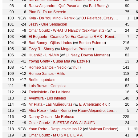
98
-4
Rauw Alejandro
-
Qué Pasaría...
(w/
Bad Bunny
)
90
99
-6
Plan B
-
Es un Secreto
75
6
100
NEW
Kyla
-
Do You Mind - Remix
(w/
DJ Paleface
,
Crazy Cousinz
1
)
10
101
-24
Jezzy
-
Que Sensación
45
102
+8
Omar Courtz
-
WHAT U NEED? (SexPlaylist 2)
(w/
Myke Towers
24
)
2
103
+56
El Bogueto
-
Cuando No Era Cantante RMX - Remix
(w/
Anuel AA
7
7
104
+8
Bad Bunny
-
Ojitos Lindos
(w/
Bomba Estéreo
)
216
105
-30
Ezzy R
-
Shorty
(w/
Megadivo Produce
)
28
1
106
-20
Huan62
-
L NAMA
(w/
Lil Naay
,
Dowba Montana
)
82
107
-41
Yovng Gretty
-
Culpa Mia
(w/
Ezzy R
)
13
3
108
+17
Romeo Santos
-
Necio
(w/
null
)
141
109
+12
Romeo Santos
-
Hilito
118
2
110
+17
Beéle
-
quédate
64
111
+5
Luis Brown
-
Complica
82
3
112
+24
Treintisiete
-
De La Nena
16
5
113
+2
Aventura
-
Los Infieles
148
3
114
-45
Mr Plata
-
Las Muñequitas
(w/
El Americano 4KT
)
20
5
115
+31
Alex Rose
-
Toda - Remix
(w/
Rauw Alejandro
,
Lenny Tavárez
5
,
Ca
7
116
+3
Danny Ocean
-
Me Rehúso
225
117
+9
Omar Courtz
-
SI ESTÁS CON ALGUIEN
24
1
118
NEW
Yoan Retro
-
Despues de las 12
(w/
Malcom Produce
)
1
1
119
+18
Omar Courtz
-
M U S A E L E V Á
41
9