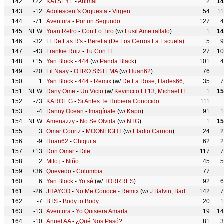
142
+22
KATSEYE
-
Animal
2
14
143
-12
Adolescent's Orquesta
-
Virgen
54
1
144
-71
Aventura
-
Por un Segundo
127
4
145
NEW
Yoan Retro
-
Con Lo Tiro
(w/
Fusil Ametrallalo
)
1
14
146
-32
El De Las R's
-
Beretta (De Los Cerros La Escuela)
5
9
147
-43
Frankie Ruiz
-
Tu Con El
27
10
148
+15
Yan Block
-
444
(w/
Panda Black
)
101
4
149
-20
Lil Naay
-
OTRO SISTEMA
(w/
Huan62
)
76
150
+1
Yan Block
-
444 - Remix
(w/
De La Rose
,
Hades66
,
Ñengo Flow
35
)
7
151
NEW
Dany Ome
-
Un Vicio
(w/
Kevincito El 13
,
Michael Flores
)
1
15
152
-73
KAROL G
-
Si Antes Te Hubiera Conocido
111
153
-4
Danny Ocean
-
Imagínate
(w/
Kapo
)
91
1
154
NEW
Amenazzy
-
No Se Olvida
(w/
NTG
)
1
15
155
+3
Omar Courtz
-
MOONLIGHT
(w/
Eladio Carrion
)
24
2
156
-9
Huan62
-
Chiquita
62
2
157
+13
Don Omar
-
Dile
117
7
158
+2
Milo j
-
Niño
45
5
159
+36
Quevedo
-
Columbia
77
160
+6
Yan Block
-
Yo sé
(w/
TORRRES
)
92
6
161
-26
JHAYCO
-
No Me Conoce - Remix
(w/
J Balvin
,
Bad Bunny
142
)
7
162
-7
BTS
-
Body to Body
20
1
163
-13
Aventura
-
Yo Quisiera Amarla
19
14
164
-10
Anuel AA
-
¿Qué Nos Pasó?
81
3