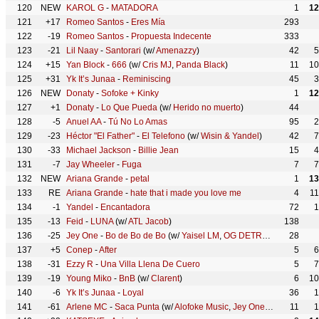
120
NEW
KAROL G
-
MATADORA
1
12
121
+17
Romeo Santos
-
Eres Mía
293
122
-19
Romeo Santos
-
Propuesta Indecente
333
123
-21
Lil Naay
-
Santorari
(w/
Amenazzy
)
42
5
124
+15
Yan Block
-
666
(w/
Cris MJ
,
Panda Black
)
11
10
125
+31
Yk It’s Junaa
-
Reminiscing
45
3
126
NEW
Donaty
-
Sofoke + Kinky
1
12
127
+1
Donaty
-
Lo Que Pueda
(w/
Herido no muerto
)
44
128
-5
Anuel AA
-
Tú No Lo Amas
95
2
129
-23
Héctor "El Father"
-
El Telefono
(w/
Wisin & Yandel
)
42
7
130
-33
Michael Jackson
-
Billie Jean
15
4
131
-7
Jay Wheeler
-
Fuga
7
7
132
NEW
Ariana Grande
-
petal
1
13
133
RE
Ariana Grande
-
hate that i made you love me
4
1
134
-1
Yandel
-
Encantadora
72
1
135
-13
Feid
-
LUNA
(w/
ATL Jacob
)
138
136
-25
Jey One
-
Bo de Bo de Bo
(w/
Yaisel LM
,
OG DETRUYELO
28
)
137
+5
Conep
-
After
5
6
138
-31
Ezzy R
-
Una Villa Llena De Cuero
5
7
139
-19
Young Miko
-
BnB
(w/
Clarent
)
6
10
140
-6
Yk It’s Junaa
-
Loyal
36
1
141
-61
Arlene MC
-
Saca Punta
(w/
Alofoke Music
,
Jey One
,
La Mas Doll
11
1
)