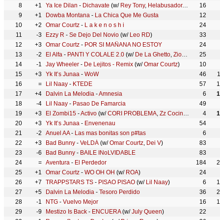
8
+1
Ya Ice Dilan
-
Dichavate
(w/
Rey Tony
,
Helabusador
,
JipMusic Glo
16
9
+1
Dowba Montana
-
La Chica Que Me Gusta
12
10
+2
Omar Courtz
-
L a k e n o s h i
24
11
-3
Ezzy R
-
Se Dejo Del Novio
(w/
Leo RD
)
33
12
+3
Omar Courtz
-
POR SI MAÑANA NO ESTOY
24
13
-2
El Alfa
-
PANTI Y COLALE 2.0
(w/
De La Ghetto
,
Zion
,
DJ Chulo 
25
14
-1
Jay Wheeler
-
De Lejitos - Remix
(w/
Omar Courtz
)
10
15
+3
Yk It’s Junaa
-
WoW
46
16
=
Lil Naay
-
KTEDE
57
1
17
+4
Dalvin La Melodia
-
Amnesia
6
1
18
-4
Lil Naay
-
Pasao De Famarcia
49
19
+3
El Zombi15
-
Activo
(w/
CORI PROBLEMA
,
Zz Cocinalo
)
4
1
20
+3
Yk It’s Junaa
-
Envenenau
54
21
-2
Anuel AA
-
Las mas bonitas son p#tas
6
22
+3
Bad Bunny
-
VeLDÁ
(w/
Omar Courtz
,
Dei V
)
83
23
-6
Bad Bunny
-
BAILE INoLVIDABLE
83
24
=
Aventura
-
El Perdedor
184
2
25
+1
Omar Courtz
-
WO OH OH
(w/
ROA
)
24
26
+7
TRAPPSTARS TS
-
PISAO PISAO
(w/
Lil Naay
)
6
1
27
+5
Dalvin La Melodia
-
Tesoro Perdido
36
2
28
-1
NTG
-
Vuelvo Mejor
16
1
29
-9
Mestizo Is Back
-
ENCUERA
(w/
July Queen
)
22