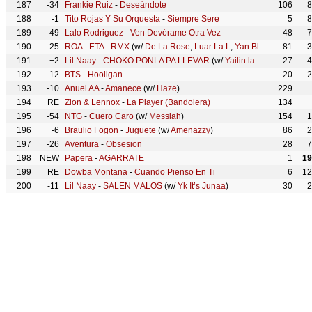
187
-34
Frankie Ruiz
-
Deseándote
106
8
188
-1
Tito Rojas Y Su Orquesta
-
Siempre Sere
5
8
189
-49
Lalo Rodriguez
-
Ven Devórame Otra Vez
48
7
190
-25
ROA
-
ETA - RMX
(w/
De La Rose
,
Luar La L
,
Yan Block
,
Omar Cou
81
3
191
+2
Lil Naay
-
CHOKO PONLA PA LLEVAR
(w/
Yailin la Mas Viral
27
)
4
192
-12
BTS
-
Hooligan
20
2
193
-10
Anuel AA
-
Amanece
(w/
Haze
)
229
194
RE
Zion & Lennox
-
La Player (Bandolera)
134
195
-54
NTG
-
Cuero Caro
(w/
Messiah
)
154
1
196
-6
Braulio Fogon
-
Juguete
(w/
Amenazzy
)
86
2
197
-26
Aventura
-
Obsesion
28
7
198
NEW
Papera
-
AGARRATE
1
19
199
RE
Dowba Montana
-
Cuando Pienso En Ti
6
12
200
-11
Lil Naay
-
SALEN MALOS
(w/
Yk It’s Junaa
)
30
2