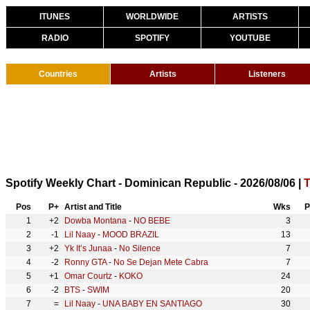
ITUNES
WORLDWIDE
ARTISTS
RADIO
SPOTIFY
YOUTUBE
Countries
Artists
Listeners
Spotify Weekly Chart - Dominican Republic - 2026/08/06 |
T
Pos
P+
Artist and Title
Wks
P
1
+2
Dowba Montana
-
NO BEBE
3
2
-1
Lil Naay
-
MOOD BRAZIL
13
3
+2
Yk It’s Junaa
-
No Silence
7
4
-2
Ronny GTA
-
No Se Dejan Mete Cabra
7
5
+1
Omar Courtz
-
KOKO
24
6
-2
BTS
-
SWIM
20
7
=
Lil Naay
-
UNA BABY EN SANTIAGO
30