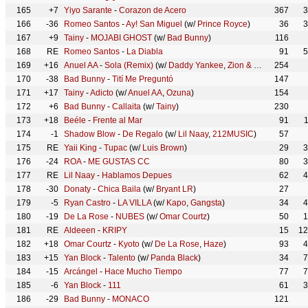
165
+7
Yiyo Sarante
-
Corazon de Acero
367
3
166
-36
Romeo Santos
-
Ay! San Miguel
(w/
Prince Royce
)
36
3
167
+9
Tainy
-
MOJABI GHOST
(w/
Bad Bunny
)
116
168
RE
Romeo Santos
-
La Diabla
91
5
169
+16
Anuel AA
-
Sola (Remix)
(w/
Daddy Yankee
,
Zion & Lennox
254
,
Farru
170
-38
Bad Bunny
-
Tití Me Preguntó
147
171
+17
Tainy
-
Adicto
(w/
Anuel AA
,
Ozuna
)
154
172
+6
Bad Bunny
-
Callaita
(w/
Tainy
)
230
173
+18
Beéle
-
Frente al Mar
91
174
-1
Shadow Blow
-
De Regalo
(w/
Lil Naay
,
212MUSIC
)
57
175
RE
Yaii King
-
Tupac
(w/
Luis Brown
)
29
3
176
-24
ROA
-
ME GUSTAS CC
80
3
177
RE
Lil Naay
-
Hablamos Depues
62
4
178
-30
Donaty
-
Chica Baila
(w/
Bryant LR
)
27
179
-5
Ryan Castro
-
LA VILLA
(w/
Kapo
,
Gangsta
)
34
4
180
-19
De La Rose
-
NUBES
(w/
Omar Courtz
)
50
1
181
RE
Aldeeen
-
KRIPY
15
12
182
+18
Omar Courtz
-
Kyoto
(w/
De La Rose
,
Haze
)
93
4
183
+15
Yan Block
-
Talento
(w/
Panda Black
)
34
7
184
-15
Arcángel
-
Hace Mucho Tiempo
77
7
185
-6
Yan Block
-
111
61
3
186
-29
Bad Bunny
-
MONACO
121