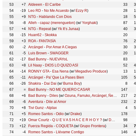
53
+7
Aldeeen
-
El Caribe
33
3
54
-19
Leo RD
-
No Me Acuesto
(w/
Ezzy R
)
28
1
55
+9
NTG
-
Hablando Con Dios
18
5
56
-8
Alleh
-
capaz (merengueton)
(w/
Yorghaki
)
87
1
57
+4
NTG
-
Repeat
(w/
Yk It’s Junaa
)
40
3
58
-15
Huan62
-
Skokka
20
59
+3
ROA
-
FANTASÍA
76
2
60
-2
Arcángel
-
Por Amar A Ciegas
30
3
61
-5
Luis Brown
-
SWAGGER
20
1
62
-17
Bad Bunny
-
NUEVAYoL
83
63
+8
Lil Naay
-
DIOS LO QUIZO ASÍ
52
4
64
-14
RONNY GTA
-
Esa Nena
(w/
Megadivo Produce
)
13
1
65
-11
Arcángel
-
Pa' Que La Pases Bien
105
5
66
-26
Shakira
-
Dai Dai
(w/
Burna Boy
)
8
4
67
=
Bad Bunny
-
NO ME QUIERO CASAR
147
68
+6
Bad Bunny
-
Diles
(w/
Ozuna
,
Farruko
,
Arcángel
,
Ñengo Flow
217
,
DJ 
2
69
-6
Aventura
-
Dile al Amor
232
2
70
+8
Tivi Gunz
-
Alplax
4
5
71
+5
Romeo Santos
-
Odio
(w/
Drake
)
178
72
+19
Omar Courtz
-
Q U E V A S H A C E R H O Y ?
(w/
De La Rose
98
)
73
+12
Fuerza Regida
-
COQUETA
(w/
Grupo Frontera
)
34
7
74
-4
Romeo Santos
-
Llévame Contigo
146
4