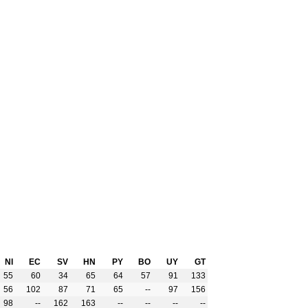
NI
EC
SV
HN
PY
BO
UY
GT
55
60
34
65
64
57
91
133
56
102
87
71
65
--
97
156
98
--
162
163
--
--
--
--