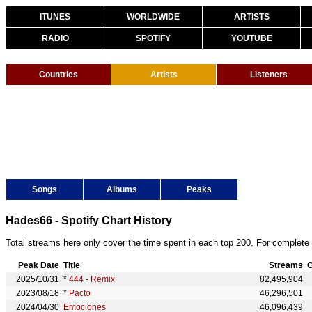
ITUNES
WORLDWIDE
ARTISTS
RADIO
SPOTIFY
YOUTUBE
Countries
Artists
Listeners
Songs
Albums
Peaks
Hades66 - Spotify Chart History
Total streams here only cover the time spent in each top 200. For complete 
Peak Date
Title
Streams
G
2025/10/31
*
444 - Remix
82,495,904
2023/08/18
*
Pacto
46,296,501
2024/04/30
Emociones
46,096,439