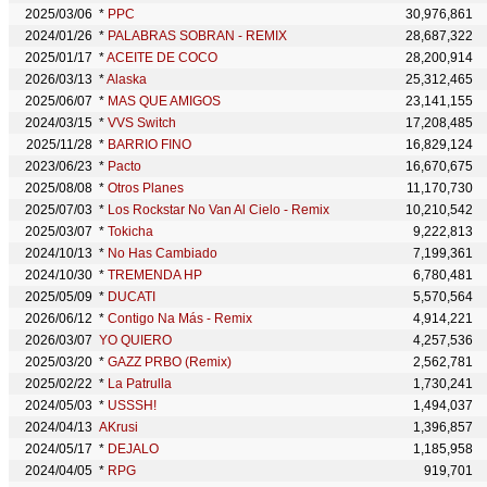
2025/03/06
*
PPC
30,976,861
2024/01/26
*
PALABRAS SOBRAN - REMIX
28,687,322
2025/01/17
*
ACEITE DE COCO
28,200,914
2026/03/13
*
Alaska
25,312,465
2025/06/07
*
MAS QUE AMIGOS
23,141,155
2024/03/15
*
VVS Switch
17,208,485
2025/11/28
*
BARRIO FINO
16,829,124
2023/06/23
*
Pacto
16,670,675
2025/08/08
*
Otros Planes
11,170,730
2025/07/03
*
Los Rockstar No Van Al Cielo - Remix
10,210,542
2025/03/07
*
Tokicha
9,222,813
2024/10/13
*
No Has Cambiado
7,199,361
2024/10/30
*
TREMENDA HP
6,780,481
2025/05/09
*
DUCATI
5,570,564
2026/06/12
*
Contigo Na Más - Remix
4,914,221
2026/03/07
YO QUIERO
4,257,536
2025/03/20
*
GAZZ PRBO (Remix)
2,562,781
2025/02/22
*
La Patrulla
1,730,241
2024/05/03
*
USSSH!
1,494,037
2024/04/13
AKrusi
1,396,857
2024/05/17
*
DEJALO
1,185,958
2024/04/05
*
RPG
919,701