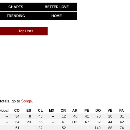
CHARTS
BETTER LOVE
TRENDING
HOME
Top Lists
totals, go to
Songs
.
lobal
CO
ES
CL
MX
CR
AR
PE
DO
VE
PA
--
34
8
43
--
12
48
41
70
20
31
--
64
23
66
--
41
116
67
32
44
42
--
51
--
82
--
52
--
--
149
88
74