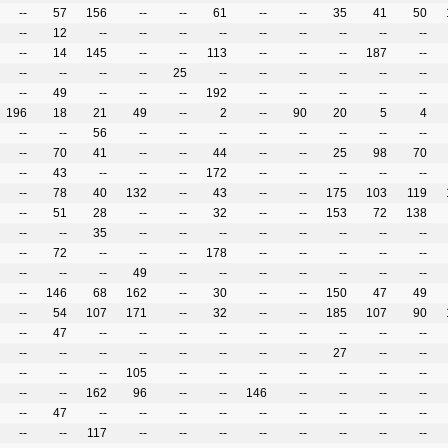
--
57
156
--
--
61
--
--
35
41
50
--
12
--
--
--
--
--
--
--
--
--
--
14
145
--
--
113
--
--
--
187
--
--
--
--
--
25
--
--
--
--
--
--
--
49
--
--
--
192
--
--
--
--
--
196
18
21
49
--
2
--
90
20
5
4
--
--
56
--
--
--
--
--
--
--
--
--
70
41
--
--
44
--
--
25
98
70
--
43
--
--
--
172
--
--
--
--
--
--
78
40
132
--
43
--
--
175
103
119
--
51
28
--
--
32
--
--
153
72
138
--
--
35
--
--
--
--
--
--
--
--
--
72
--
--
--
178
--
--
--
--
--
--
--
--
49
--
--
--
--
--
--
--
--
146
68
162
--
30
--
--
150
47
49
--
54
107
171
--
32
--
--
185
107
90
--
47
--
--
--
--
--
--
--
--
--
--
--
--
--
--
--
--
--
27
--
--
--
--
--
105
--
--
--
--
--
--
--
--
--
162
96
--
--
146
--
--
--
--
--
47
--
--
--
--
--
--
--
--
--
--
--
117
--
--
--
--
--
--
--
--