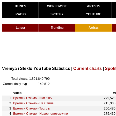
ITUNES
WORLDWIDE
ARTISTS
RADIO
SPOTIFY
YOUTUBE
Latest
Trending
Artists
Vremya i Steklo YouTube Statistics |
Current charts
|
Spoti
Total views:
1,891,840,790
Current daily avg:
140,812
Video
V
Время и Стекло - Имя 505
279,526
Время и Стекло - На Стиле
215,305
Время и Стекло - Тролль
200,480
Время и Стекло - Навернопотомучто
175,430