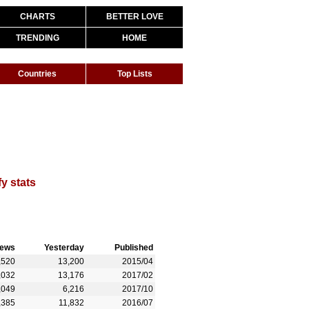
CHARTS
BETTER LOVE
TRENDING
HOME
Countries
Top Lists
fy stats
iews
Yesterday
Published
,520
13,200
2015/04
,032
13,176
2017/02
,049
6,216
2017/10
,385
11,832
2016/07