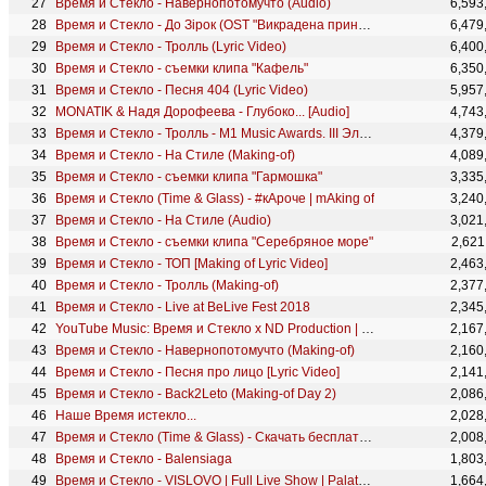
Время и Стекло - Навернопотомучто (Audio)
6,593
Время и Стекло - До Зірок (OST "Викрадена принцеса")
6,479
Время и Стекло - Тролль (Lyric Video)
6,400
Время и Стекло - съемки клипа "Кафель"
6,350
Время и Стекло - Песня 404 (Lyric Video)
5,957
MONATIK & Надя Дорофеева - Глубоко... [Audio]
4,743
Время и Стекло - Тролль - M1 Music Awards. III Элемент
4,379
Время и Стекло - На Стиле (Making-of)
4,089
Время и Стекло - съемки клипа "Гармошка"
3,335
Время и Стекло (Time & Glass) - #кАроче | mAking of
3,240
Время и Стекло - На Стиле (Audio)
3,021
Время и Стекло - съемки клипа "Серебряное море"
2,621
Время и Стекло - ТОП [Making of Lyric Video]
2,463
Время и Стекло - Тролль (Making-of)
2,377
Время и Стекло - Live at BeLive Fest 2018
2,345
YouTube Music: Время и Стекло х ND Production | Скетч
2,167
Время и Стекло - Навернопотомучто (Making-of)
2,160
Время и Стекло - Песня про лицо [Lyric Video]
2,141
Время и Стекло - Back2Leto (Making-of Day 2)
2,086
Наше Время истекло...
2,028
Время и Стекло (Time & Glass) - Скачать бесплатно (Audio)
2,008
Время и Стекло - Balensiaga
1,803
Время и Стекло - VISLOVO | Full Live Show | Palats Sportu, Kyiv 2019
1,664