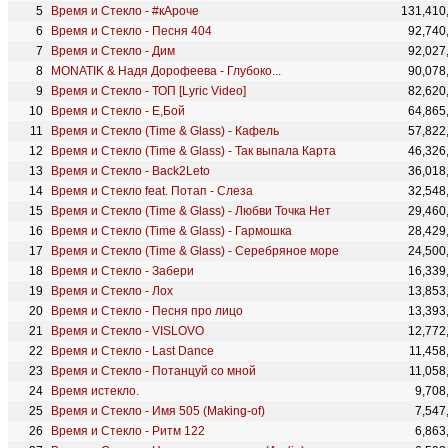
Время и Стекло - #кАроче
131,410
Время и Стекло - Песня 404
92,740
Время и Стекло - Дим
92,027
MONATIK & Надя Дорофеева - Глубоко...
90,078
Время и Стекло - ТОП [Lyric Video]
82,620
Время и Стекло - Е,Бой
64,865
Время и Стекло (Time & Glass) - Кафель
57,822
Время и Стекло (Time & Glass) - Так выпала Карта
46,326
Время и Стекло - Back2Leto
36,018
Время и Стекло feat. Потап - Слеза
32,548
Время и Стекло (Time & Glass) - Любви Точка Нет
29,460
Время и Стекло (Time & Glass) - Гармошка
28,429
Время и Стекло (Time & Glass) - Серебряное море
24,500
Время и Стекло - Забери
16,339
Время и Стекло - Лох
13,853
Время и Стекло - Песня про лицо
13,393
Время и Стекло - VISLOVO
12,772
Время и Стекло - Last Dance
11,458
Время и Стекло - Потанцуй со мной
11,058
Время истекло.
9,708
Время и Стекло - Имя 505 (Making-of)
7,547
Время и Стекло - Ритм 122
6,863