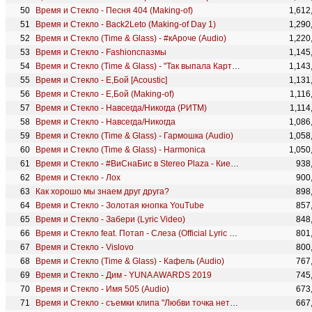
Время и Стекло - Песня 404 (Making-of)
1,612
Время и Стекло - Back2Leto (Making-of Day 1)
1,290
Время и Стекло (Time & Glass) - #кАроче (Audio)
1,220
Время и Стекло - Fashionспазмы
1,145
Время и Стекло (Time & Glass) - "Так выпала Карта" The Making of
1,143
Время и Стекло - Е,Бой [Acoustic]
1,131
Время и Стекло - Е,Бой (Making-of)
1,116
Время и Стекло - Навсегда/Никогда (РИТМ)
1,114
Время и Стекло - Навсегда/Никогда
1,086
Время и Стекло (Time & Glass) - Гармошка (Audio)
1,058
Время и Стекло (Time & Glass) - Harmonica
1,050
Время и Стекло - #ВиСнаБис в Stereo Plaza - Киев 2017
938
Время и Стекло - Лох
900
Как хорошо мы знаем друг друга?
898
Время и Стекло - Золотая кнопка YouTube
857
Время и Стекло - Забери (Lyric Video)
848
Время и Стекло feat. Потап - Слеза (Official Lyric Video)
801
Время и Стекло - Vislovo
800
Время и Стекло (Time & Glass) - Кафель (Audio)
767
Время и Стекло - Дим - YUNA AWARDS 2019
745
Время и Стекло - Имя 505 (Audio)
673
Время и Стекло - съемки клипа "Любви точка нет" (making of)
667