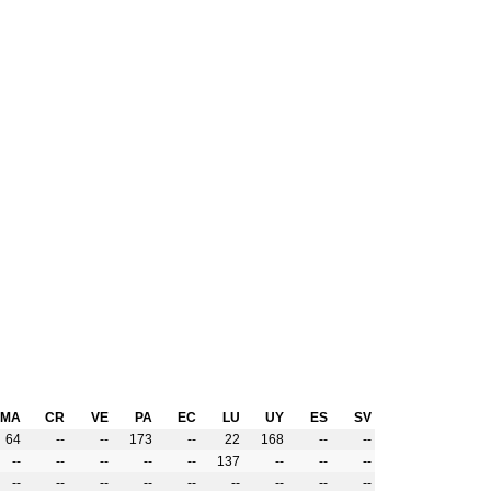
MA
CR
VE
PA
EC
LU
UY
ES
SV
64
--
--
173
--
22
168
--
--
--
--
--
--
--
137
--
--
--
--
--
--
--
--
--
--
--
--