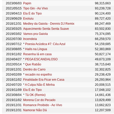
2023/06/03
Papin
98,315,663
2021/05/15
Tipo Gin - Ao Vivo
93,239,728
2019/04/13
Ela É do Tipo
90,124,400
2019/06/29
Evoluiu
89,727,420
2018/12/31
Medley da Gaiola - Dennis DJ Remix
89,247,469
2023/03/25
Aquecimento Senta Senta Suave
83,502,830
2019/03/02
Vamos pra Gaiola
75,374,095
2022/07/30
Incendeia
66,259,570
2019/07/12
*
Poesia Acústica #7: Céu Azul
54,159,685
2023/08/05
*
Halls na Língua
52,383,869
2019/11/02
Resenha lá em casa
50,827,174
2024/04/27
*
PEGA ESCANDALOSO
49,673,109
2022/05/14
*
Que Rabão
38,715,640
2018/12/31
Dentro do Carro
32,302,825
2024/02/09
*
recadin no espelho
29,238,429
2018/11/02
Finalidade Era Ficar em Casa
26,293,964
2024/07/20
*
A Culpa Não É Minha
20,008,515
2019/11/09
Ela É do Tipo
17,048,102
2023/08/04
*
Tá OK (Remix)
14,661,436
2019/11/02
Morena Cor do Pecado
13,829,499
2019/12/31
Romance Proibido - Ao Vivo
13,662,823
2019/12/31
Namorar Não Dá
12,207,509