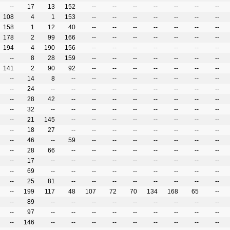
--
17
13
152
--
--
--
--
--
--
--
108
4
1
153
--
--
--
--
--
--
--
158
1
12
40
--
--
--
--
--
--
--
178
2
99
166
--
--
--
--
--
--
--
194
4
190
156
--
--
--
--
--
--
--
--
8
28
159
--
--
--
--
--
--
--
141
2
90
92
--
--
--
--
--
--
--
--
14
8
--
--
--
--
--
--
--
--
--
24
--
--
--
--
--
--
--
--
--
--
28
42
--
--
--
--
--
--
--
--
--
32
--
--
--
--
--
--
--
--
--
--
21
145
--
--
--
--
--
--
--
--
--
18
27
--
--
--
--
--
--
--
--
--
46
--
59
--
--
--
--
--
--
--
--
28
66
--
--
--
--
--
--
--
--
--
17
--
--
--
--
--
--
--
--
--
--
69
--
--
--
--
--
--
--
--
--
--
25
81
--
--
--
--
--
--
--
--
--
199
117
48
107
72
70
134
168
65
--
--
89
--
--
--
--
--
--
--
--
--
--
97
--
--
--
--
--
--
--
--
--
--
146
--
--
--
--
--
--
--
--
--