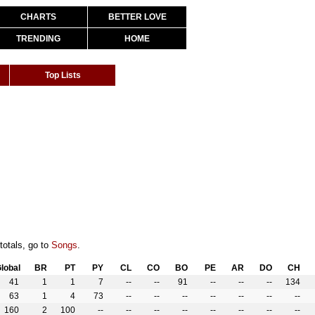
CHARTS
BETTER LOVE
TRENDING
HOME
Top Lists
totals, go to
Songs
.
lobal
BR
PT
PY
CL
CO
BO
PE
AR
DO
CH
41
1
1
7
--
--
91
--
--
--
134
63
1
4
73
--
--
--
--
--
--
--
160
2
100
--
--
--
--
--
--
--
--