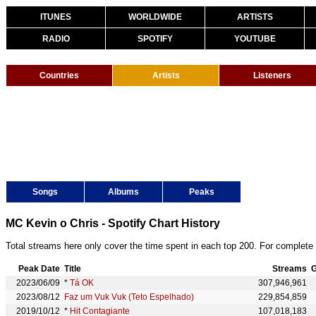
ITUNES
WORLDWIDE
ARTISTS
RADIO
SPOTIFY
YOUTUBE
Countries
Artists
Listeners
Songs
Albums
Peaks
MC Kevin o Chris - Spotify Chart History
Total streams here only cover the time spent in each top 200. For complete 
Peak Date
Title
Streams
G
2023/06/09
*
Tá OK
307,946,961
2023/08/12
Faz um Vuk Vuk (Teto Espelhado)
229,854,859
2019/10/12
*
Hit Contagiante
107,018,183