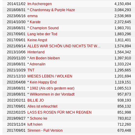
2014/11/02
Im Ascheregen
4,150,494
2018/08/31
*
Chardonnay & Purple Haze
3,084,293
2023/06/16
emma
2,536,969
2014/10/30
*
Karate
2,372,645
2018/08/31
*
Champion Sound
1,983,701
2017/09/01
Lang lebe der Tod
1,883,296
2017/09/01
Keine Angst
1,811,401
2021/09/14
ALLES WAR SCHÖN UND NICHTS TAT WEH
1,574,894
2013/10/06
Hinterland
1,564,342
2020/11/20
*
Am Boden bleiben
1,397,910
2018/08/31
*
Adrenalin
1,333,224
2021/10/29
TNT
1,295,665
2021/12/10
MIESES LEBEN / WOLKEN
1,201,694
2022/04/08
*
Kein Happy End
1,119,151
2018/08/31
*
1982 (Als ob's gestern war)
1,085,513
2018/08/31
*
Willkommen in der Vorstadt
957,873
2022/02/11
BILLIE JO
938,193
2017/09/01
Alles ist erleuchtet
856,132
2022/02/25
LASS ES ROSEN FÜR MICH REGNEN
851,998
2019/09/27
*
Schono ke
783,812
2023/11/24
luft holen
712,260
2017/09/01
Sirenen - Full Version
670,448