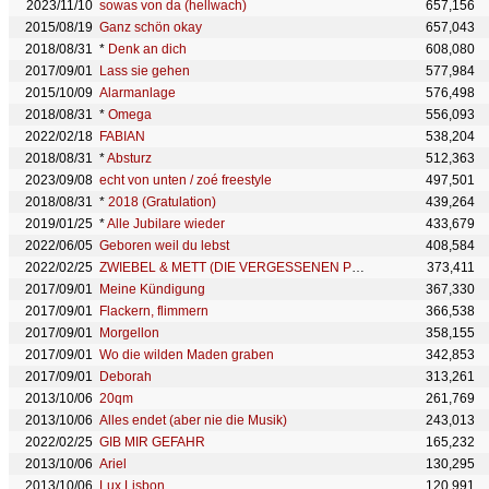
2023/11/10
sowas von da (hellwach)
657,156
2015/08/19
Ganz schön okay
657,043
2018/08/31
*
Denk an dich
608,080
2017/09/01
Lass sie gehen
577,984
2015/10/09
Alarmanlage
576,498
2018/08/31
*
Omega
556,093
2022/02/18
FABIAN
538,204
2018/08/31
*
Absturz
512,363
2023/09/08
echt von unten / zoé freestyle
497,501
2018/08/31
*
2018 (Gratulation)
439,264
2019/01/25
*
Alle Jubilare wieder
433,679
2022/06/05
Geboren weil du lebst
408,584
2022/02/25
ZWIEBEL & METT (DIE VERGESSENEN PT 3)
373,411
2017/09/01
Meine Kündigung
367,330
2017/09/01
Flackern, flimmern
366,538
2017/09/01
Morgellon
358,155
2017/09/01
Wo die wilden Maden graben
342,853
2017/09/01
Deborah
313,261
2013/10/06
20qm
261,769
2013/10/06
Alles endet (aber nie die Musik)
243,013
2022/02/25
GIB MIR GEFAHR
165,232
2013/10/06
Ariel
130,295
2013/10/06
Lux Lisbon
120,991