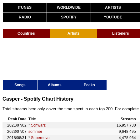
ITUNES
WORLDWIDE
ARTISTS
RADIO
SPOTIFY
YOUTUBE
Countries
Artists
Listeners
Songs
Albums
Peaks
Casper - Spotify Chart History
Total streams here only cover the time spent in each top 200. For complete 
Peak Date
Title
Streams
2021/07/02
*
Schwarz
16,957,730
2023/07/07
sommer
9,648,495
2018/08/31
*
Supernova
4,478,964