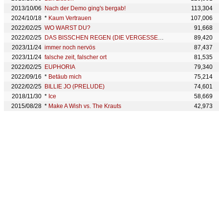
2013/10/06
Nach der Demo ging's bergab!
113,304
2024/10/18
*
Kaum Vertrauen
107,006
2022/02/25
WO WARST DU?
91,668
2022/02/25
DAS BISSCHEN REGEN (DIE VERGESSENEN PT 4)
89,420
2023/11/24
immer noch nervös
87,437
2023/11/24
falsche zeit, falscher ort
81,535
2022/02/25
EUPHORIA
79,340
2022/09/16
*
Betäub mich
75,214
2022/02/25
BILLIE JO (PRELUDE)
74,601
2018/11/30
*
Ice
58,669
2015/08/28
*
Make A Wish vs. The Krauts
42,973