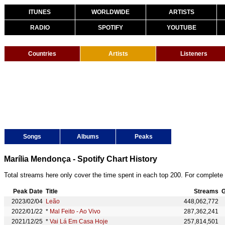
ITUNES
WORLDWIDE
ARTISTS
RADIO
SPOTIFY
YOUTUBE
Countries
Artists
Listeners
Songs
Albums
Peaks
Marília Mendonça - Spotify Chart History
Total streams here only cover the time spent in each top 200. For complete 
Peak Date
Title
Streams
G
2023/02/04
Leão
448,062,772
2022/01/22
*
Mal Feito - Ao Vivo
287,362,241
2021/12/25
*
Vai Lá Em Casa Hoje
257,814,501