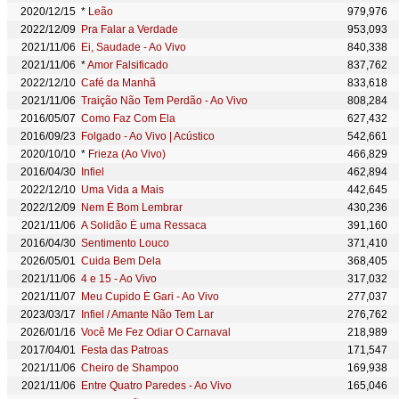
2020/12/15
*
Leão
979,976
2022/12/09
Pra Falar a Verdade
953,093
2021/11/06
Ei, Saudade - Ao Vivo
840,338
2021/11/06
*
Amor Falsificado
837,762
2022/12/10
Café da Manhã
833,618
2021/11/06
Traição Não Tem Perdão - Ao Vivo
808,284
2016/05/07
Como Faz Com Ela
627,432
2016/09/23
Folgado - Ao Vivo | Acústico
542,661
2020/10/10
*
Frieza (Ao Vivo)
466,829
2016/04/30
Infiel
462,894
2022/12/10
Uma Vida a Mais
442,645
2022/12/09
Nem É Bom Lembrar
430,236
2021/11/06
A Solidão É uma Ressaca
391,160
2016/04/30
Sentimento Louco
371,410
2026/05/01
Cuida Bem Dela
368,405
2021/11/06
4 e 15 - Ao Vivo
317,032
2021/11/07
Meu Cupido É Gari - Ao Vivo
277,037
2023/03/17
Infiel / Amante Não Tem Lar
276,762
2026/01/16
Você Me Fez Odiar O Carnaval
218,989
2017/04/01
Festa das Patroas
171,547
2021/11/06
Cheiro de Shampoo
169,938
2021/11/06
Entre Quatro Paredes - Ao Vivo
165,046