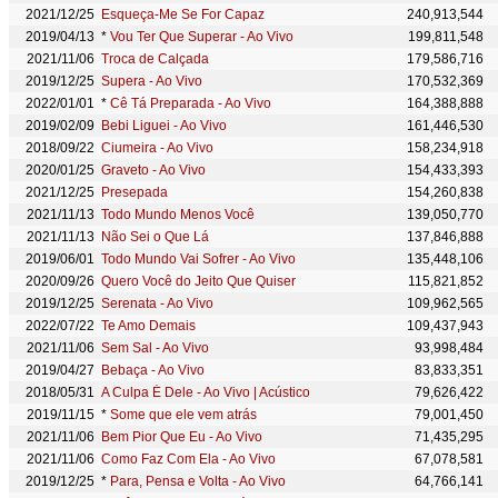
2021/12/25
Esqueça-Me Se For Capaz
240,913,544
2019/04/13
*
Vou Ter Que Superar - Ao Vivo
199,811,548
2021/11/06
Troca de Calçada
179,586,716
2019/12/25
Supera - Ao Vivo
170,532,369
2022/01/01
*
Cê Tá Preparada - Ao Vivo
164,388,888
2019/02/09
Bebi Liguei - Ao Vivo
161,446,530
2018/09/22
Ciumeira - Ao Vivo
158,234,918
2020/01/25
Graveto - Ao Vivo
154,433,393
2021/12/25
Presepada
154,260,838
2021/11/13
Todo Mundo Menos Você
139,050,770
2021/11/13
Não Sei o Que Lá
137,846,888
2019/06/01
Todo Mundo Vai Sofrer - Ao Vivo
135,448,106
2020/09/26
Quero Você do Jeito Que Quiser
115,821,852
2019/12/25
Serenata - Ao Vivo
109,962,565
2022/07/22
Te Amo Demais
109,437,943
2021/11/06
Sem Sal - Ao Vivo
93,998,484
2019/04/27
Bebaça - Ao Vivo
83,833,351
2018/05/31
A Culpa É Dele - Ao Vivo | Acústico
79,626,422
2019/11/15
*
Some que ele vem atrás
79,001,450
2021/11/06
Bem Pior Que Eu - Ao Vivo
71,435,295
2021/11/06
Como Faz Com Ela - Ao Vivo
67,078,581
2019/12/25
*
Para, Pensa e Volta - Ao Vivo
64,766,141