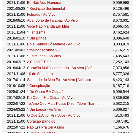
2021/11/06
Eu Não Vou Namorar
9,959,998
2021/08/28
*
Restrição Sentimental
9,126,496
2021/11/06
Folgado - Ao Vivo
8,757,581
2019/08/16
Abandono de Incapaz - Ao Vivo
8,673,031
2021/11/06
Você Não Manda Em Mim
8,666,455
2016/11/04
*
Fantasma
8,462,624
2018/02/10
*
Um Brinde
8,086,640
2021/11/06
Hoje Somos Só Metade - Ao Vivo
8,033,819
2021/09/03
*
melhor sozinha :-)-:
7,776,215
2021/11/06
*
Estrelinha - Ao Vivo
7,435,643
2018/03/17
A Culpa É Dele
7,252,143
2018/04/13
Coração Mal Assombrado - Ao Vivo | Acústico
7,073,856
2021/11/06
10 de Setembro
6,777,326
2017/01/14
Saudade do Meu Ex - Ao Vivo | Acústico
6,423,143
2019/10/05
*
Conspiração
6,187,710
2025/01/24
*
De Quem É A Culpa?
6,096,544
2017/02/18
De Quem É a Culpa - Ao Vivo
5,839,636
2022/07/22
Te Amo Que Mais Posso Dizer (More Than I Can Say)
5,682,215
2024/03/22
*
Um Louco - Ao Vivo
5,606,827
2021/11/06
O Que É Amor Pra Você - Ao Vivo
4,813,483
2021/11/06
Coração Bandido
4,687,491
2022/07/22
Não Era Pra Ser Assim
4,166,676