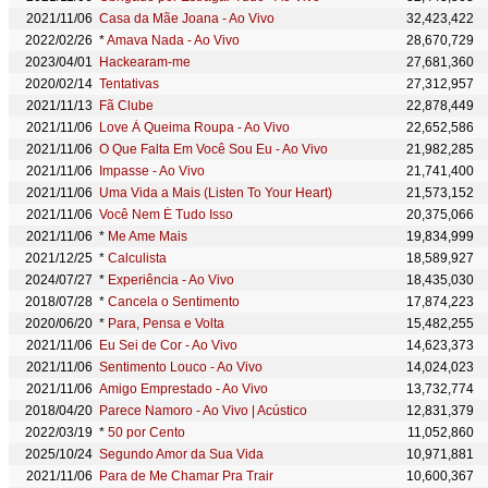
2021/11/06
Casa da Mãe Joana - Ao Vivo
32,423,422
2022/02/26
*
Amava Nada - Ao Vivo
28,670,729
2023/04/01
Hackearam-me
27,681,360
2020/02/14
Tentativas
27,312,957
2021/11/13
Fã Clube
22,878,449
2021/11/06
Love À Queima Roupa - Ao Vivo
22,652,586
2021/11/06
O Que Falta Em Você Sou Eu - Ao Vivo
21,982,285
2021/11/06
Impasse - Ao Vivo
21,741,400
2021/11/06
Uma Vida a Mais (Listen To Your Heart)
21,573,152
2021/11/06
Você Nem É Tudo Isso
20,375,066
2021/11/06
*
Me Ame Mais
19,834,999
2021/12/25
*
Calculista
18,589,927
2024/07/27
*
Experiência - Ao Vivo
18,435,030
2018/07/28
*
Cancela o Sentimento
17,874,223
2020/06/20
*
Para, Pensa e Volta
15,482,255
2021/11/06
Eu Sei de Cor - Ao Vivo
14,623,373
2021/11/06
Sentimento Louco - Ao Vivo
14,024,023
2021/11/06
Amigo Emprestado - Ao Vivo
13,732,774
2018/04/20
Parece Namoro - Ao Vivo | Acústico
12,831,379
2022/03/19
*
50 por Cento
11,052,860
2025/10/24
Segundo Amor da Sua Vida
10,971,881
2021/11/06
Para de Me Chamar Pra Trair
10,600,367