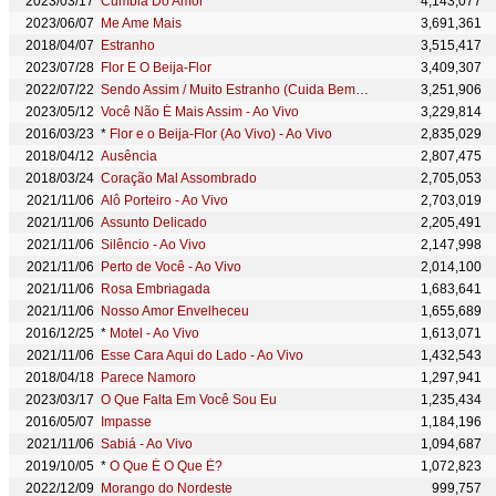
2023/03/17
Cumbia Do Amor
4,143,077
2023/06/07
Me Ame Mais
3,691,361
2018/04/07
Estranho
3,515,417
2023/07/28
Flor E O Beija-Flor
3,409,307
2022/07/22
Sendo Assim / Muito Estranho (Cuida Bem de Mim)
3,251,906
2023/05/12
Você Não É Mais Assim - Ao Vivo
3,229,814
2016/03/23
*
Flor e o Beija-Flor (Ao Vivo) - Ao Vivo
2,835,029
2018/04/12
Ausência
2,807,475
2018/03/24
Coração Mal Assombrado
2,705,053
2021/11/06
Alô Porteiro - Ao Vivo
2,703,019
2021/11/06
Assunto Delicado
2,205,491
2021/11/06
Silêncio - Ao Vivo
2,147,998
2021/11/06
Perto de Você - Ao Vivo
2,014,100
2021/11/06
Rosa Embriagada
1,683,641
2021/11/06
Nosso Amor Envelheceu
1,655,689
2016/12/25
*
Motel - Ao Vivo
1,613,071
2021/11/06
Esse Cara Aqui do Lado - Ao Vivo
1,432,543
2018/04/18
Parece Namoro
1,297,941
2023/03/17
O Que Falta Em Você Sou Eu
1,235,434
2016/05/07
Impasse
1,184,196
2021/11/06
Sabiá - Ao Vivo
1,094,687
2019/10/05
*
O Que É O Que É?
1,072,823
2022/12/09
Morango do Nordeste
999,757