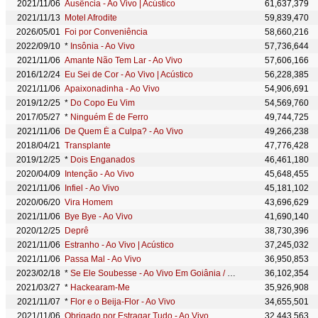
2021/11/06
Ausência - Ao Vivo | Acústico
61,637,379
2021/11/13
Motel Afrodite
59,839,470
2026/05/01
Foi por Conveniência
58,660,216
2022/09/10
*
Insônia - Ao Vivo
57,736,644
2021/11/06
Amante Não Tem Lar - Ao Vivo
57,606,166
2016/12/24
Eu Sei de Cor - Ao Vivo | Acústico
56,228,385
2021/11/06
Apaixonadinha - Ao Vivo
54,906,691
2019/12/25
*
Do Copo Eu Vim
54,569,760
2017/05/27
*
Ninguém É de Ferro
49,744,725
2021/11/06
De Quem É a Culpa? - Ao Vivo
49,266,238
2018/04/21
Transplante
47,776,428
2019/12/25
*
Dois Enganados
46,461,180
2020/04/09
Intenção - Ao Vivo
45,648,455
2021/11/06
Infiel - Ao Vivo
45,181,102
2020/06/20
Vira Homem
43,696,629
2021/11/06
Bye Bye - Ao Vivo
41,690,140
2020/12/25
Deprê
38,730,396
2021/11/06
Estranho - Ao Vivo | Acústico
37,245,032
2021/11/06
Passa Mal - Ao Vivo
36,950,853
2023/02/18
*
Se Ele Soubesse - Ao Vivo Em Goiânia / 2022
36,102,354
2021/03/27
*
Hackearam-Me
35,926,908
2021/11/07
*
Flor e o Beija-Flor - Ao Vivo
34,655,501
2021/11/06
Obrigado por Estragar Tudo - Ao Vivo
32,443,563