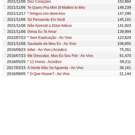
2021/11/06
Dez Corações
152,884
2021/11/06
Te Quero Pra Mim (It Matters to Me)
148,239
2021/12/17
*
Amigos con derechos
147,290
2021/11/06
Só Pensando Em Você
145,101
2021/11/06
Não Aprendi a Dizer Adeus
141,923
2021/11/06
Deixa Eu Te Amar
139,994
2022/07/22
*
Sem Explicação - Ao Vivo
122,829
2021/11/08
Saudade do Meu Ex - Ao Vivo
106,855
2016/09/23
Infiel - Ao Vivo | Acústico
75,351
2016/07/23
Me Desculpe, Mas Eu Sou Fiel - Ao Vivo
61,470
2018/05/25
*
12 Horas - Acústico
59,211
2017/03/15
A Gente Não Se Aguenta - Ao Vivo
36,161
2016/08/05
*
O Que Houve? - Ao Vivo
21,144