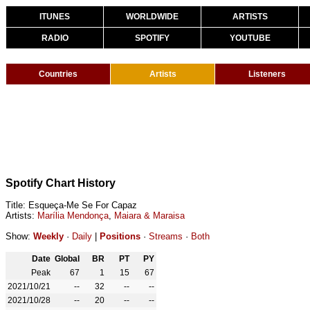
ITUNES
WORLDWIDE
ARTISTS
RADIO
SPOTIFY
YOUTUBE
Countries
Artists
Listeners
Spotify Chart History
Title: Esqueça-Me Se For Capaz
Artists:
Marília Mendonça
,
Maiara & Maraisa
Show:
Weekly
·
Daily
|
Positions
·
Streams
·
Both
Date
Global
BR
PT
PY
Peak
67
1
15
67
2021/10/21
--
32
--
--
2021/10/28
--
20
--
--