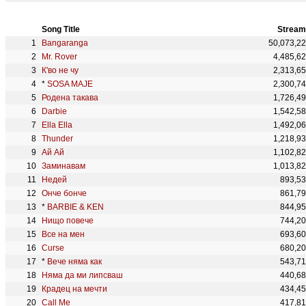
Song Title
Stream
Bangaranga
50,073,2
Mr. Rover
4,485,6
К'во не чу
2,313,6
*
SOSA MAJE
2,300,7
Родена такава
1,726,4
Darbie
1,542,5
Ella Ella
1,492,0
Thunder
1,218,9
Ай Ай
1,102,8
Заминавам
1,013,8
Недей
893,5
Онче бонче
861,7
*
BARBIE & KEN
844,9
Нищо повече
744,2
Все на мен
693,6
Curse
680,2
*
Вече няма как
543,7
Няма да ми липсваш
440,6
Крадец на мечти
434,4
Call Me
417,8