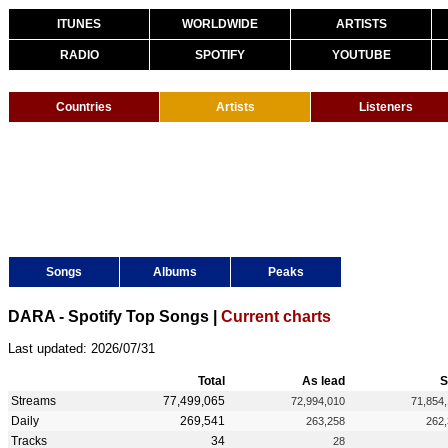
ITUNES
WORLDWIDE
ARTISTS
RADIO
SPOTIFY
YOUTUBE
Countries
Artists
Listeners
Songs
Albums
Peaks
DARA - Spotify Top Songs |
Current charts
Last updated: 2026/07/31
Total
As lead
S
Streams
77,499,065
72,994,010
71,854
Daily
269,541
263,258
262
Tracks
34
28