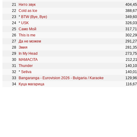
Нито звук
404,4
Cold as Ice
388,6
*
BTW (Bye, Bye)
349,6
*
USK
326,0
Само Мой
317,7
This is me
302,2
Да не можем
291,2
Змия
281,3
In My Head
273,7
MAMACITA
212,2
Thunder
140,1
*
Setiva
140,0
Bangaranga - Eurovision 2026 - Bulgaria / Karaoke
129,9
Куца магарица
116,6