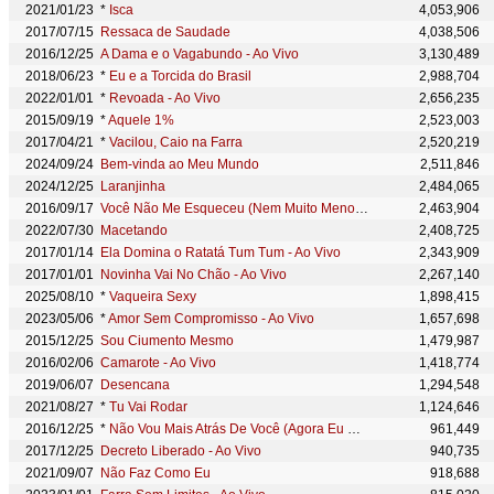
2021/01/23
*
Isca
4,053,906
2017/07/15
Ressaca de Saudade
4,038,506
2016/12/25
A Dama e o Vagabundo - Ao Vivo
3,130,489
2018/06/23
*
Eu e a Torcida do Brasil
2,988,704
2022/01/01
*
Revoada - Ao Vivo
2,656,235
2015/09/19
*
Aquele 1%
2,523,003
2017/04/21
*
Vacilou, Caio na Farra
2,520,219
2024/09/24
Bem-vinda ao Meu Mundo
2,511,846
2024/12/25
Laranjinha
2,484,065
2016/09/17
Você Não Me Esqueceu (Nem Muito Menos Eu) - Ao Vivo
2,463,904
2022/07/30
Macetando
2,408,725
2017/01/14
Ela Domina o Ratatá Tum Tum - Ao Vivo
2,343,909
2017/01/01
Novinha Vai No Chão - Ao Vivo
2,267,140
2025/08/10
*
Vaqueira Sexy
1,898,415
2023/05/06
*
Amor Sem Compromisso - Ao Vivo
1,657,698
2015/12/25
Sou Ciumento Mesmo
1,479,987
2016/02/06
Camarote - Ao Vivo
1,418,774
2019/06/07
Desencana
1,294,548
2021/08/27
*
Tu Vai Rodar
1,124,646
2016/12/25
*
Não Vou Mais Atrás De Você (Agora Eu Me Curei) - Ao Vivo
961,449
2017/12/25
Decreto Liberado - Ao Vivo
940,735
2021/09/07
Não Faz Como Eu
918,688