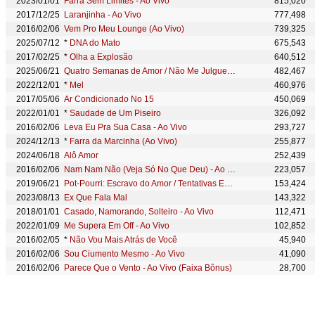
2023/01/01
Farra Sem Limites - Ao Vivo
815,020
2017/12/25
Laranjinha - Ao Vivo
777,498
2016/02/06
Vem Pro Meu Lounge (Ao Vivo)
739,325
2025/07/12
*
DNA do Mato
675,543
2017/02/25
*
Olha a Explosão
640,512
2025/06/21
Quatro Semanas de Amor / Não Me Julgue / Do Meu Jeito - Ao Vivo
482,467
2022/12/01
*
Mel
460,976
2017/05/06
Ar Condicionado No 15
450,069
2022/01/01
*
Saudade de Um Piseiro
326,092
2016/02/06
Leva Eu Pra Sua Casa - Ao Vivo
293,727
2024/12/13
*
Farra da Marcinha (Ao Vivo)
255,877
2024/06/18
Alô Amor
252,439
2016/02/06
Nam Nam Não (Veja Só No Que Deu) - Ao Vivo
223,057
2019/06/21
Pot-Pourri: Escravo do Amor / Tentativas Em Vão / Onde Está Você (Meu Amanhecer) / Menino Bobo - Ao Vivo
153,424
2023/08/13
Ex Que Fala Mal
143,322
2018/01/01
Casado, Namorando, Solteiro - Ao Vivo
112,471
2022/01/09
Me Supera Em Off - Ao Vivo
102,852
2016/02/05
*
Não Vou Mais Atrás de Você
45,940
2016/02/06
Sou Ciumento Mesmo - Ao Vivo
41,090
2016/02/06
Parece Que o Vento - Ao Vivo (Faixa Bônus)
28,700