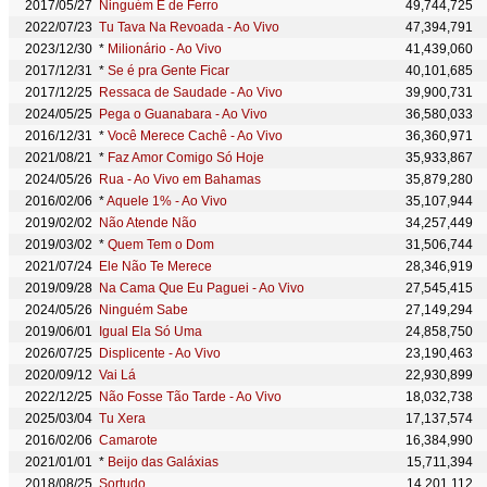
2017/05/27
Ninguém É de Ferro
49,744,725
2022/07/23
Tu Tava Na Revoada - Ao Vivo
47,394,791
2023/12/30
*
Milionário - Ao Vivo
41,439,060
2017/12/31
*
Se é pra Gente Ficar
40,101,685
2017/12/25
Ressaca de Saudade - Ao Vivo
39,900,731
2024/05/25
Pega o Guanabara - Ao Vivo
36,580,033
2016/12/31
*
Você Merece Cachê - Ao Vivo
36,360,971
2021/08/21
*
Faz Amor Comigo Só Hoje
35,933,867
2024/05/26
Rua - Ao Vivo em Bahamas
35,879,280
2016/02/06
*
Aquele 1% - Ao Vivo
35,107,944
2019/02/02
Não Atende Não
34,257,449
2019/03/02
*
Quem Tem o Dom
31,506,744
2021/07/24
Ele Não Te Merece
28,346,919
2019/09/28
Na Cama Que Eu Paguei - Ao Vivo
27,545,415
2024/05/26
Ninguém Sabe
27,149,294
2019/06/01
Igual Ela Só Uma
24,858,750
2026/07/25
Displicente - Ao Vivo
23,190,463
2020/09/12
Vai Lá
22,930,899
2022/12/25
Não Fosse Tão Tarde - Ao Vivo
18,032,738
2025/03/04
Tu Xera
17,137,574
2016/02/06
Camarote
16,384,990
2021/01/01
*
Beijo das Galáxias
15,711,394
2018/08/25
Sortudo
14,201,112