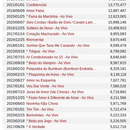
2021/01/01
Confidencial
13,775,477
2018/06/09
Amor Falso
12,887,487
2025/01/25
*
Farra da Marcinha - Ao Vivo
12,623,065
2025/06/07
Seis Cordas / Baião de Dois / Cavalo Lampião - Ao Vivo
10,998,148
2016/12/25
Solteiro de Novo - Ao Vivo
10,408,910
2017/01/14
Coração Machucado - Ao Vivo
9,955,083
2024/12/25
Reinventar
9,670,445
2018/01/01
Sonhei Que Tava Me Casando - Ao Vivo
9,599,479
2023/03/18
*
Trégua - Ao Vivo
8,799,092
2017/07/15
Ar Condicionado no 15 - Ao Vivo
8,646,640
2021/09/18
*
Beijo do Vampiro - Ao Vivo
8,587,615
2018/02/10
Psiquiatra do Bumbum (Bumbum Endoidado)
8,329,181
2020/02/15
*
Plaquinha de Aviso - Ao Vivo
8,139,118
2022/08/27
Amor ou Esquema
7,627,781
2017/01/01
Vou Dar Virote - Ao Vivo
7,580,526
2019/07/13
Juras de Amor (Vai Chorar) - Ao Vivo
6,718,882
2025/12/25
*
Fazer Amor é Diferente de Amar - Ao Vivo
6,211,566
2024/08/03
Novinha Não Chora
5,971,769
2017/01/01
Tim Tim - Ao Vivo
5,722,474
2025/02/15
Borboletas - Ao Vivo
5,223,333
2023/02/18
*
Beijo pra Jogo - Ao Vivo
5,216,505
2017/08/26
*
À Vontade
5,012,716