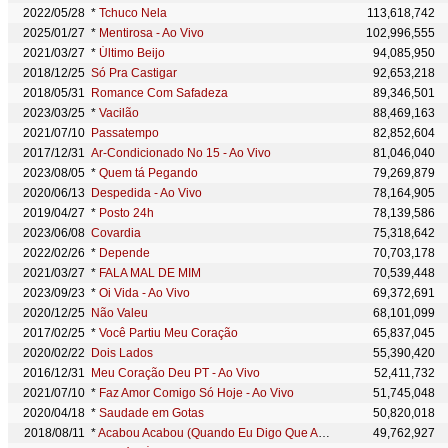
2022/05/28
*
Tchuco Nela
113,618,742
2025/01/27
*
Mentirosa - Ao Vivo
102,996,555
2021/03/27
*
Último Beijo
94,085,950
2018/12/25
Só Pra Castigar
92,653,218
2018/05/31
Romance Com Safadeza
89,346,501
2023/03/25
*
Vacilão
88,469,163
2021/07/10
Passatempo
82,852,604
2017/12/31
Ar-Condicionado No 15 - Ao Vivo
81,046,040
2023/08/05
*
Quem tá Pegando
79,269,879
2020/06/13
Despedida - Ao Vivo
78,164,905
2019/04/27
*
Posto 24h
78,139,586
2023/06/08
Covardia
75,318,642
2022/02/26
*
Depende
70,703,178
2021/03/27
*
FALA MAL DE MIM
70,539,448
2023/09/23
*
Oi Vida - Ao Vivo
69,372,691
2020/12/25
Não Valeu
68,101,099
2017/02/25
*
Você Partiu Meu Coração
65,837,045
2020/02/22
Dois Lados
55,390,420
2016/12/31
Meu Coração Deu PT - Ao Vivo
52,411,732
2021/07/10
*
Faz Amor Comigo Só Hoje - Ao Vivo
51,745,048
2020/04/18
*
Saudade em Gotas
50,820,018
2018/08/11
*
Acabou Acabou (Quando Eu Digo Que Acabou) - Ao Vivo
49,762,927