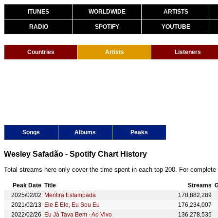
ITUNES
WORLDWIDE
ARTISTS
RADIO
SPOTIFY
YOUTUBE
Countries
Artists
Listeners
Songs
Albums
Peaks
Wesley Safadão - Spotify Chart History
Total streams here only cover the time spent in each top 200. For complete 
Peak Date
Title
Streams
G
2025/02/02
Mentira Estampada
178,882,289
2021/02/13
Ele É Ele, Eu Sou Eu
176,234,007
2022/02/26
Eu Já Tava Bem - Ao Vivo
136,278,535