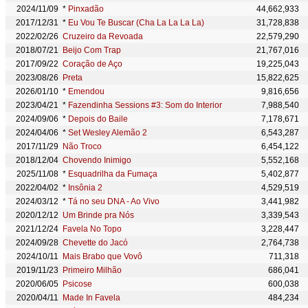
2024/11/09
*
Pinxadão
44,662,933
2017/12/31
*
Eu Vou Te Buscar (Cha La La La La)
31,728,838
2022/02/26
Cruzeiro da Revoada
22,579,290
2018/07/21
Beijo Com Trap
21,767,016
2017/09/22
Coração de Aço
19,225,043
2023/08/26
Preta
15,822,625
2026/01/10
*
Emendou
9,816,656
2023/04/21
*
Fazendinha Sessions #3: Som do Interior
7,988,540
2024/09/06
*
Depois do Baile
7,178,671
2024/04/06
*
Set Wesley Alemão 2
6,543,287
2017/11/29
Não Troco
6,454,122
2018/12/04
Chovendo Inimigo
5,552,168
2025/11/08
*
Esquadrilha da Fumaça
5,402,877
2022/04/02
*
Insônia 2
4,529,519
2024/03/12
*
Tá no seu DNA - Ao Vivo
3,441,982
2020/12/12
Um Brinde pra Nós
3,339,543
2021/12/24
Favela No Topo
3,228,447
2024/09/28
Chevette do Jacó
2,764,738
2024/10/11
Mais Brabo que Vovô
711,318
2019/11/23
Primeiro Milhão
686,041
2020/06/05
Psicose
600,038
2020/04/11
Made In Favela
484,234