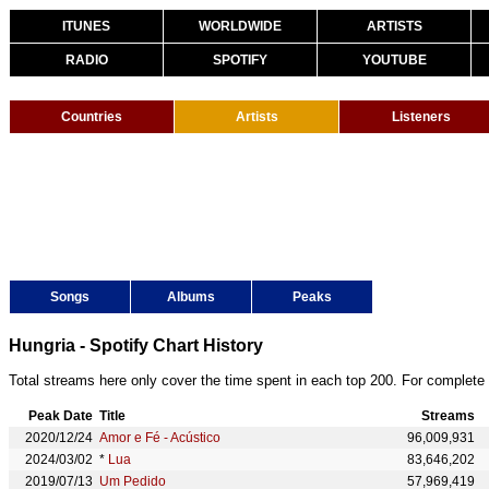
ITUNES
WORLDWIDE
ARTISTS
RADIO
SPOTIFY
YOUTUBE
Countries
Artists
Listeners
Songs
Albums
Peaks
Hungria - Spotify Chart History
Total streams here only cover the time spent in each top 200. For complete 
Peak Date
Title
Streams
2020/12/24
Amor e Fé - Acústico
96,009,931
2024/03/02
*
Lua
83,646,202
2019/07/13
Um Pedido
57,969,419