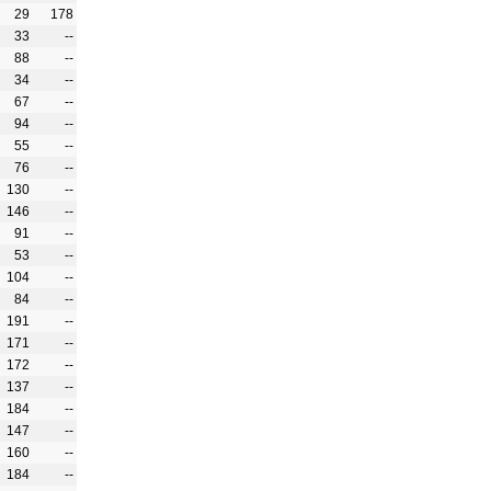
29
178
33
--
88
--
34
--
67
--
94
--
55
--
76
--
130
--
146
--
91
--
53
--
104
--
84
--
191
--
171
--
172
--
137
--
184
--
147
--
160
--
184
--