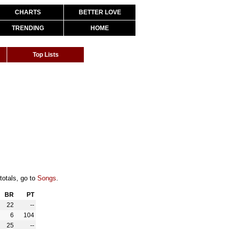
CHARTS
BETTER LOVE
TRENDING
HOME
Top Lists
totals, go to
Songs
.
BR
PT
22
--
6
104
25
--