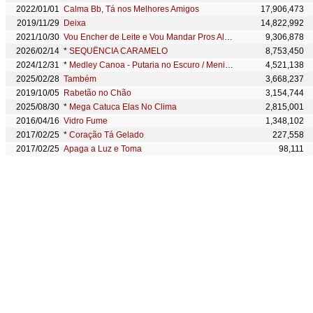
2022/01/01
Calma Bb, Tá nos Melhores Amigos
17,906,473
2019/11/29
Deixa
14,822,992
2021/10/30
Vou Encher de Leite e Vou Mandar Pros Alemão - Eletrofunk
9,306,878
2026/02/14
*
SEQUÊNCIA CARAMELO
8,753,450
2024/12/31
*
Medley Canoa - Putaria no Escuro / Menina do Job / Escada do Prédio / Mal Caminho / Pede Que eu Te Dou
4,521,138
2025/02/28
Também
3,668,237
2019/10/05
Rabetão no Chão
3,154,744
2025/08/30
*
Mega Catuca Elas No Clima
2,815,001
2016/04/16
Vidro Fume
1,348,102
2017/02/25
*
Coração Tá Gelado
227,558
2017/02/25
Apaga a Luz e Toma
98,111