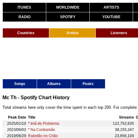
ITUNES
WORLDWIDE
ARTISTS
RADIO
SPOTIFY
YOUTUBE
Countries
Artists
Listeners
Songs
Albums
Peaks
Mc Th - Spotify Chart History
Total streams here only cover the time spent in each top 200. For complete 
Peak Date
Title
Streams
G
2025/01/10
*
Imã de Problema
122,752,835
2023/06/03
*
Na Contramão
38,155,347
2019/06/29
Rabetão no Chão
23,656,104