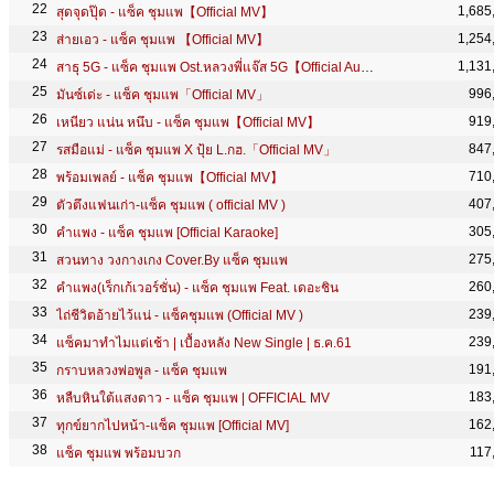
1,685
สุดจุดปุ๊ด - แซ็ค ชุมแพ【Official MV】
1,254
ส่ายเอว - แซ็ค ชุมแพ 【Official MV】
1,131
สาธุ 5G - แซ็ค ชุมแพ Ost.หลวงพี่แจ๊ส 5G【Official Audio】
996
มันซ์เด่ะ - แซ็ค ชุมแพ「Official MV」
919
เหนียว แน่น หนึบ - แซ็ค ชุมแพ【Official MV】
847
รสมือแม่ - แซ็ค ชุมแพ X ปุ้ย L.กฮ.「Official MV」
710
พร้อมเพลย์ - แซ็ค ชุมแพ【Official MV】
407
ตัวตึงแฟนเก่า-แซ็ค ชุมแพ ( official MV )
305
คำแพง - แซ็ค ชุมแพ [Official Karaoke]
275
สวนทาง วงกางเกง Cover.By แซ็ค ชุมแพ
260
คำแพง(เร็กเก้เวอร์ชั่น) - แซ็ค ชุมแพ Feat. เดอะชิน
239
ไถ่ชีวิตอ้ายไว้แน่ - แซ็คชุมแพ (Official MV )
239
แซ็คมาทำไมแต่เช้า | เบื้องหลัง New Single | ธ.ค.61
191
กราบหลวงพ่อพูล - แซ็ค ชุมแพ
183
หลืบหินใต้แสงดาว - แซ็ค ชุมแพ | OFFICIAL MV
162
ทุกข์ยากไปหน้า-แซ็ค ชุมแพ [Official MV]
117
แซ็ค ชุมแพ พร้อมบวก