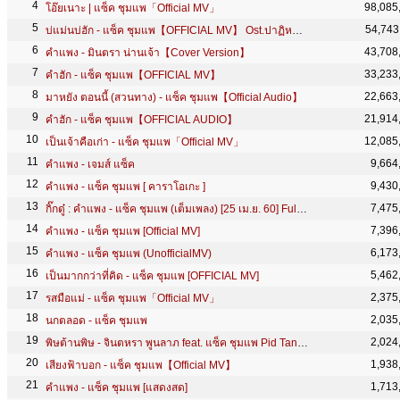
98,085
โอ๊ยเนาะ | แซ็ค ชุมแพ「Official MV」
54,743
บ่แม่นบ่ฮัก - แซ็ค ชุมแพ【OFFICIAL MV】 Ost.ปาฏิหาริย์แก้วนาคราช(บุญเฮ็ด-บุญสร้าง)
43,708
คำแพง - มินตรา น่านเจ้า【Cover Version】
33,233
คำฮัก - แซ็ค ชุมแพ【OFFICIAL MV】
22,663
มาหยัง ตอนนี้ (สวนทาง) - แซ็ค ชุมแพ【Official Audio】
21,914
คำฮัก - แซ็ค ชุมแพ【OFFICIAL AUDIO】
12,085
เป็นเจ้าคือเก่า - แซ็ค ชุมแพ「Official MV」
9,664
คำแพง - เจมส์ แซ็ค
9,430
คำแพง - แซ็ค ชุมแพ [ คาราโอเกะ ]
7,475
กิ๊กดู๋ : คำแพง - แซ็ค ชุมแพ (เต็มเพลง) [25 เม.ย. 60] Full HD
7,396
คำแพง - แซ็ค ชุมแพ [Official MV]
6,173
คำแพง - แซ็ค ชุมแพ (UnofficialMV)
5,462
เป็นมากกว่าที่คิด - แซ็ค ชุมแพ [OFFICIAL MV]
2,375
รสมือแม่ - แซ็ค ชุมแพ「Official MV」
2,035
นกตลอด - แซ็ค ชุมแพ
2,024
พิษต้านพิษ - จินตหรา พูนลาภ feat. แซ็ค ชุมแพ Pid Tan Pid【OFFICIAL VIDEO】
1,938
เสียงฟ้าบอก - แซ็ค ชุมแพ【Official MV】
1,713
คำแพง - แซ็ค ชุมแพ [แสดงสด]