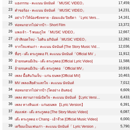
17,459
แฮงกรรม - คะแนน นัจนันท์ 「MUSIC VIDEO」
14,231
คำขอร้อง - คะแนน นัจนันท์ 「MUSIC VIDEO」
14,161
อย่าเว้าให้น้องซังหลาย - อ๋อมแอ๋ม ปิยธิดา 「Lyric Version」
13,372
ห่อหมกฮวกไปฝากป้า - Short Film
12,667
แพงเจ้า - วี พนมภูไท 「MUSIC VIDEO」
12,282
เจ้าสิถอดใจบ่ - ไอดิน อภินันท์「MUSIC VIDEO」
12,036
จากใจแฟนเก่า - คะแนน นัจนันท์ [The Story Music Video]
11,912
หื่อๆ - เต๊ะ ตระกูลตอ Ft. คะแนน นัจนันท์「Official MV 」
11,588
อ้ายจนคนมีเงิน - เต๊ะ ตระกูลตอ [Official Lyric Video]
10,916
อ้ายจนคนมีเงิน - เต๊ะ ตระกูลตอ 「Official MV」
10,463
เพลง มื้อสันวันเจ็บ - แก่น ธนพล [Official MV]
7,012
MV เพลงเสียตัวแลกใจ - คะแนน นัจนันท์
6,609
ห่อหมกฮวกไปฝากป้า [โตอย่าง อันสอง]
6,433
เพลง สถานการณ์เบิดใจ - คะแนน นัจนันท์ 【Lyric Version】
6,391
เพลง ทางหินแห่ - แก่นธนพล 【Lyric Version】
6,087
ส่องเฟส - เต๊ะ ตระกูลตอ [The Story Music Video]
6,000
เต๊ะ ตระกูลตอ x Chang - เอ้าจ๊วด [Official Music Video]
5,790
เตรียมเป็นแฟนเก่า - คะแนน นัจนันท์「 Lyric Version 」