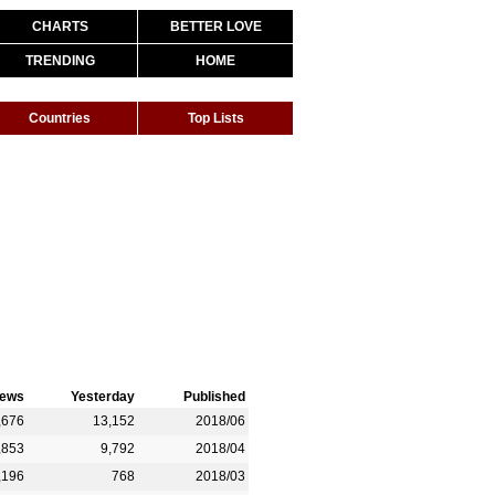
CHARTS
BETTER LOVE
TRENDING
HOME
Countries
Top Lists
iews
Yesterday
Published
,676
13,152
2018/06
,853
9,792
2018/04
,196
768
2018/03