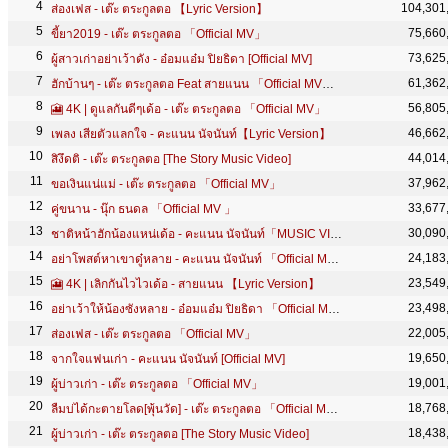
104,301
ส่องเฟส - เต๊ะ ตระกูลตอ 【Lyric Version】
75,660
ขี้ยา2019 - เต๊ะ ตระกูลตอ 「Official MV」
73,625
ผู้สาวเก่าอย่าเว้าดัง - อ๋อมแอ๋ม ปิยธิดา [Official MV]
61,362
ฮักบ้านๆ - เต๊ะ ตระกูลตอ Feat สายแนน 「Official MV」 Ost.เพลงประกอบภาพยนตร์ | ห่อหมกฮวกไปฝากป้า
56,805
🎦 4K | ดูแลกันดีๆเด้อ - เต๊ะ ตระกูลตอ 「Official MV」
46,662
เพลง เสียตัวแลกใจ - คะแนน นัจนันท์【Lyric Version】
44,014
สิงึดติ - เต๊ะ ตระกูลตอ [The Story Music Video]
37,962
ขอเงินแน่แม่ - เต๊ะ ตระกูลตอ 「Official MV」
33,677
คู่ขนาน - นุ๊ก ธนดล 「Official MV 」
30,090
ชาติหน้าฮักน้องแหน่เด้อ - คะแนน นัจนันท์「MUSIC VIDEO」
24,183
อย่าโพสต์หาเขาดู๋หลาย - คะแนน นัจนันท์ 「Official MV」
23,549
🎦 4K | เลิกกันไวไวเด้อ - สายแนน 【Lyric Version】
23,498
อย่าเว้าให้น้องซังหลาย - อ๋อมแอ๋ม ปิยธิดา 「Official MV」
22,005
ส่องเฟส - เต๊ะ ตระกูลตอ 「Official MV」
19,650
จากใจแฟนเก่า - คะแนน นัจนันท์ [Official MV]
19,001
ผู้บ่าวเก่า - เต๊ะ ตระกูลตอ 「Official MV」
18,768
ลืมบ่ได้กะตายโลด[พุ้นวัด] - เต๊ะ ตระกูลตอ 「Official MV 4K」
18,438
ผู้บ่าวเก่า - เต๊ะ ตระกูลตอ [The Story Music Video]