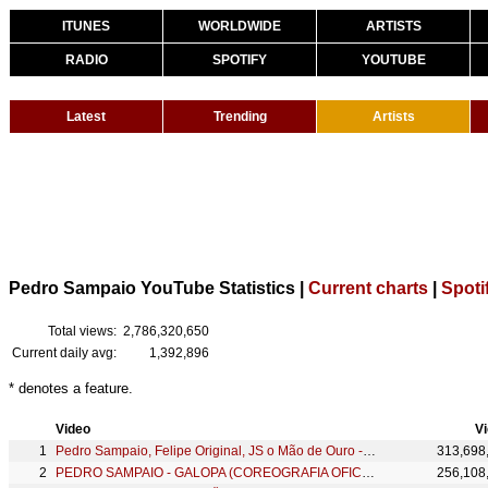
ITUNES
WORLDWIDE
ARTISTS
RADIO
SPOTIFY
YOUTUBE
Latest
Trending
Artists
Pedro Sampaio YouTube Statistics |
Current charts
|
Spoti
Total views:
2,786,320,650
Current daily avg:
1,392,896
* denotes a feature.
Video
V
Pedro Sampaio, Felipe Original, JS o Mão de Ouro - SENTADÃO
313,698
PEDRO SAMPAIO - GALOPA (COREOGRAFIA OFICIAL)
256,108