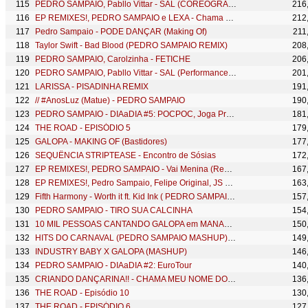
PEDRO SAMPAIO, Pabllo Vittar - SAL (COREOGRAFIA OFICIAL)
216
EP REMIXES!, PEDRO SAMPAIO e LEXA - Chama Ela (Remix)
212
Pedro Sampaio - PODE DANÇAR (Making Of)
211
Taylor Swift - Bad Blood (PEDRO SAMPAIO REMIX)
208
PEDRO SAMPAIO, Carolzinha - FETICHE
206
PEDRO SAMPAIO, Pabllo Vittar - SAL (Performance ao Vivo)
201
LARISSA - PISADINHA REMIX
191
// #AnosLuz (Matue) - PEDRO SAMPAIO
190
PEDRO SAMPAIO - DIAaDIA #5: POCPOC, Joga Pra Lua, Sequência Revolucionária, Joelma...
181
THE ROAD - EPISÓDIO 5
179
GALOPA - MAKING OF (Bastidores)
177
SEQUÊNCIA STRIPTEASE - Encontro de Sósias
172
EP REMIXES!, PEDRO SAMPAIO - Vai Menina (Remix)
167
EP REMIXES!, Pedro Sampaio, Felipe Original, JS O Mão de Ouro - SENTADÃO (Batooke Native Remix)
163
Fifth Harmony - Worth it ft. Kid Ink ( PEDRO SAMPAIO REMIX )
157
PEDRO SAMPAIO - TIRO SUA CALCINHA
154
10 MIL PESSOAS CANTANDO GALOPA em MANAUS!
150
HITS DO CARNAVAL (PEDRO SAMPAIO MASHUP) [VERSAO COMPLETA]
149
INDUSTRY BABY X GALOPA (MASHUP)
146
PEDRO SAMPAIO - DIAaDIA #2: EuroTour
140
CRIANDO DANÇARINA!! - CHAMA MEU NOME DOC (EP 1)
136
THE ROAD - Episódio 10
130
THE ROAD - EPISÓDIO 6
127