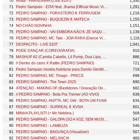
Anitta - PARADINHA (LIVE EDIT)
1,350
Pedro Sampaio - EITA! feat. Jhama [Official Music Video]
1,291
PEDRO SAMPAIO - FORASTEIRO ft. FERRUGEM
1,216
PEDRO SAMPAIO - BUQUEZIN ft. MATECA
1,155
NO CHÃO NOVINHA
1,151
PEDRO SAMPAIO - VAI EMBORA NÃO ft. ZÉ VAQUEIRO
1,139
PEDRO SAMPAIO, MC Tato - JOIA RARA (Dance Video)
1,116
DESPACITO - LIVE EDIT
1,041
PODE DANÇAR (COREOGRAFIA)
910
MASHUP #2 (Camila Cabello, Lil Pump, Dua Lipa, Post Malone, J Balvin...)
886
// Dentro do carro X Rattle (PEDRO SAMPAIO)
721
Pedro Sampaio mostra Autotune para Danilo Gentili no The Noite
719
PEDRO SAMPAIO, MC Thiago - PRECE
698
PEDRO SAMPAIO - The Town 2025
690
ATENÇÃO - MAKING OF (Bastidores / Gravação Oompa-Loompa)
682
// PEDRO SAMPAIO - Bota Pra Tremer (AO VIVO)
639
PEDRO SAMPAIO, ANITTA, MC GW - BOTA UM FUNK
634
PEDRO SAMPAIO - SURREAL ft. KVSH
601
MINHA PLAYLIST! (+ Mc Neblina )
569
PEDRO SAMPAIO - GALOPA (SÓ A VOZ, SEM MUSICA)
547
PEDRO SAMPAIO - LAMBUZA
546
PEDRO SAMPAIO - BAGUNÇA (Visualizer)
507
PEDRO SAMPAIO - MELANCIA
460