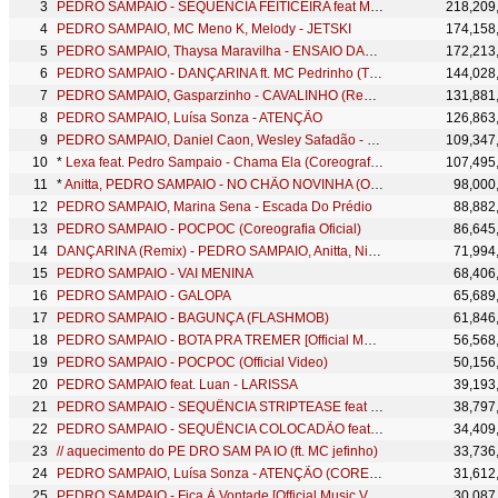
PEDRO SAMPAIO - SEQUÊNCIA FEITICEIRA feat MC GW, MC Rodrigo do CN, MC Jhey, MC Nito
218,209
PEDRO SAMPAIO, MC Meno K, Melody - JETSKI
174,158
PEDRO SAMPAIO, Thaysa Maravilha - ENSAIO DAS MARAVILHAS
172,213
PEDRO SAMPAIO - DANÇARINA ft. MC Pedrinho (TikTok LIVE)
144,028
PEDRO SAMPAIO, Gasparzinho - CAVALINHO (Remix)
131,881
PEDRO SAMPAIO, Luísa Sonza - ATENÇÃO
126,863
PEDRO SAMPAIO, Daniel Caon, Wesley Safadão - FALA MAL DE MIM
109,347
*
Lexa feat. Pedro Sampaio - Chama Ela (Coreografia Oficial)
107,495
*
Anitta, PEDRO SAMPAIO - NO CHÃO NOVINHA (Official Music Video)
98,000
PEDRO SAMPAIO, Marina Sena - Escada Do Prédio
88,882
PEDRO SAMPAIO - POCPOC (Coreografia Oficial)
86,645
DANÇARINA (Remix) - PEDRO SAMPAIO, Anitta, Nicky Jam, Dadju, MC Pedrinho (Official Music Video)
71,994
PEDRO SAMPAIO - VAI MENINA
68,406
PEDRO SAMPAIO - GALOPA
65,689
PEDRO SAMPAIO - BAGUNÇA (FLASHMOB)
61,846
PEDRO SAMPAIO - BOTA PRA TREMER [Official Music Video]
56,568
PEDRO SAMPAIO - POCPOC (Official Video)
50,156
PEDRO SAMPAIO feat. Luan - LARISSA
39,193
PEDRO SAMPAIO - SEQUÊNCIA STRIPTEASE feat MC GW, MC Talibã, MC Debby
38,797
PEDRO SAMPAIO - SEQUÊNCIA COLOCADÃO feat MC GW, MC Delano, MC Meno K
34,409
// aquecimento do PE DRO SAM PA IO (ft. MC jefinho)
33,736
PEDRO SAMPAIO, Luísa Sonza - ATENÇÃO (COREOGRAFIA OFICIAL)
31,612
PEDRO SAMPAIO - Fica À Vontade [Official Music Video]
30,087