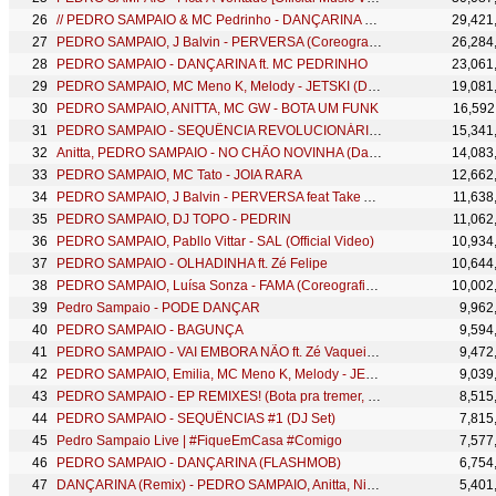
// PEDRO SAMPAIO & MC Pedrinho - DANÇARINA com ANITTA
29,421
PEDRO SAMPAIO, J Balvin - PERVERSA (Coreografia Oficial)
26,284
PEDRO SAMPAIO - DANÇARINA ft. MC PEDRINHO
23,061
PEDRO SAMPAIO, MC Meno K, Melody - JETSKI (Dance Video)
19,081
PEDRO SAMPAIO, ANITTA, MC GW - BOTA UM FUNK
16,592
PEDRO SAMPAIO - SEQUÊNCIA REVOLUCIONÁRIA feat MC GW, MC Rogê
15,341
Anitta, PEDRO SAMPAIO - NO CHÃO NOVINHA (Dance Video)
14,083
PEDRO SAMPAIO, MC Tato - JOIA RARA
12,662
PEDRO SAMPAIO, J Balvin - PERVERSA feat Take A Daytrip
11,638
PEDRO SAMPAIO, DJ TOPO - PEDRIN
11,062
PEDRO SAMPAIO, Pabllo Vittar - SAL (Official Video)
10,934
PEDRO SAMPAIO - OLHADINHA ft. Zé Felipe
10,644
PEDRO SAMPAIO, Luísa Sonza - FAMA (Coreografia Oficial)
10,002
Pedro Sampaio - PODE DANÇAR
9,962
PEDRO SAMPAIO - BAGUNÇA
9,594
PEDRO SAMPAIO - VAI EMBORA NÃO ft. Zé Vaqueiro (TikTok Live)
9,472
PEDRO SAMPAIO, Emilia, MC Meno K, Melody - JETSKI REMIX (Dance Video)
9,039
PEDRO SAMPAIO - EP REMIXES! (Bota pra tremer, Vai menina, Chama Ela, SENTADÃO) | Ao Vivo
8,515
PEDRO SAMPAIO - SEQUÊNCIAS #1 (DJ Set)
7,815
Pedro Sampaio Live | #FiqueEmCasa #Comigo
7,577
PEDRO SAMPAIO - DANÇARINA (FLASHMOB)
6,754
DANÇARINA (Remix) - PEDRO SAMPAIO, Anitta, Nicky Jam, Dadju, MC Pedrinho (Lyric Video Oficial)
5,401