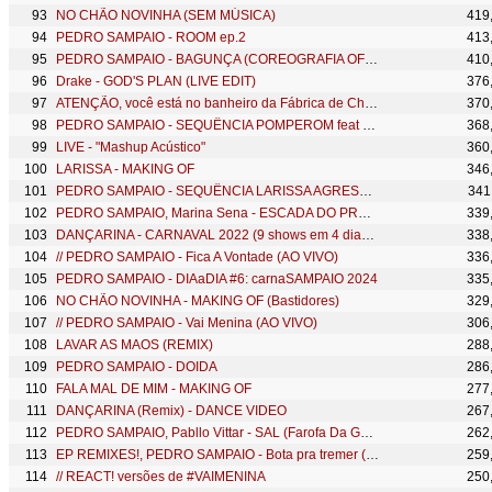
NO CHÃO NOVINHA (SEM MÚSICA)
419
PEDRO SAMPAIO - ROOM ep.2
413
PEDRO SAMPAIO - BAGUNÇA (COREOGRAFIA OFICIAL)
410
Drake - GOD'S PLAN (LIVE EDIT)
376
ATENÇÃO, você está no banheiro da Fábrica de Chocolate enquanto Pedro e Luísa gravam o clipe!
370
PEDRO SAMPAIO - SEQUÊNCIA POMPEROM feat MC GW, MC Jhey, MC PR
368
LIVE - "Mashup Acústico"
360
LARISSA - MAKING OF
346
PEDRO SAMPAIO - SEQUÊNCIA LARISSA AGRESSIVA feat MC GW, MC Jhey, MC Nito
341
PEDRO SAMPAIO, Marina Sena - ESCADA DO PRÉDIO
339
DANÇARINA - CARNAVAL 2022 (9 shows em 4 dias)!!!
338
// PEDRO SAMPAIO - Fica A Vontade (AO VIVO)
336
PEDRO SAMPAIO - DIAaDIA #6: carnaSAMPAIO 2024
335
NO CHÃO NOVINHA - MAKING OF (Bastidores)
329
// PEDRO SAMPAIO - Vai Menina (AO VIVO)
306
LAVAR AS MAOS (REMIX)
288
PEDRO SAMPAIO - DOIDA
286
FALA MAL DE MIM - MAKING OF
277
DANÇARINA (Remix) - DANCE VIDEO
267
PEDRO SAMPAIO, Pabllo Vittar - SAL (Farofa Da GKAY 2022)
262
EP REMIXES!, PEDRO SAMPAIO - Bota pra tremer (remix)
259
// REACT! versões de #VAIMENINA
250