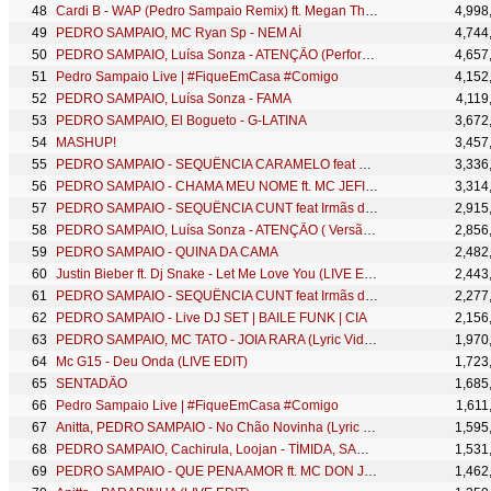
Cardi B - WAP (Pedro Sampaio Remix) ft. Megan Thee Stallion #WAPde4
4,998
PEDRO SAMPAIO, MC Ryan Sp - NEM AÍ
4,744
PEDRO SAMPAIO, Luísa Sonza - ATENÇÃO (Performance Ao Vivo)
4,657
Pedro Sampaio Live | #FiqueEmCasa #Comigo
4,152
PEDRO SAMPAIO, Luísa Sonza - FAMA
4,119
PEDRO SAMPAIO, El Bogueto - G-LATINA
3,672
MASHUP!
3,457
PEDRO SAMPAIO - SEQUÊNCIA CARAMELO feat MC Nito, MC TH
3,336
PEDRO SAMPAIO - CHAMA MEU NOME ft. MC JEFINHO
3,314
PEDRO SAMPAIO - SEQUÊNCIA CUNT feat Irmãs de Pau, MC GW, Tasha Kaiala, Clementaum
2,915
PEDRO SAMPAIO, Luísa Sonza - ATENÇÃO ( Versão do Clipe só com OOMPA-LOOMPAS )
2,856
PEDRO SAMPAIO - QUINA DA CAMA
2,482
Justin Bieber ft. Dj Snake - Let Me Love You (LIVE EDIT)
2,443
PEDRO SAMPAIO - SEQUÊNCIA CUNT feat Irmãs de Pau, Tasha Kaiala, Clementaum e MC GW
2,277
PEDRO SAMPAIO - Live DJ SET | BAILE FUNK | CIA
2,156
PEDRO SAMPAIO, MC TATO - JOIA RARA (Lyric Video)
1,970
Mc G15 - Deu Onda (LIVE EDIT)
1,723
SENTADÃO
1,685
Pedro Sampaio Live | #FiqueEmCasa​ #Comigo
1,611
Anitta, PEDRO SAMPAIO - No Chão Novinha (Lyric Video)
1,595
PEDRO SAMPAIO, Cachirula, Loojan - TÍMIDA, SANTA Y PELIGROSA
1,531
PEDRO SAMPAIO - QUE PENA AMOR ft. MC DON JUAN
1,462