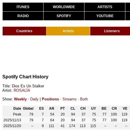
ITUNES
WORLDWIDE
ARTISTS
RADIO
SPOTIFY
YOUTUBE
Countries
Artists
Listeners
Spotify Chart History
Title: Dios Es Un Stalker
Artist:
ROSALÍA
Show:
Weekly
·
Daily
|
Positions
·
Streams
·
Both
Date
Global
ES
AR
PT
CL
CH
UY
BE
CR
VE
Peak
79
7
54
20
94
37
75
77
100
119
2025/11/13
79
7
64
20
94
37
75
77
100
119
2025/11/20
--
9
111
41
174
113
115
--
--
--