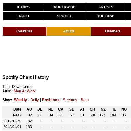
ITUNES
WORLDWIDE
ARTISTS
RADIO
SPOTIFY
YOUTUBE
Countries
Artists
Listeners
Spotify Chart History
Title: Down Under
Artist:
Men At Work
Show:
Weekly
·
Daily
|
Positions
·
Streams
·
Both
Date
AU
DE
NL
CA
SE
AT
CH
NZ
IE
NO
Peak
82
66
89
135
57
51
48
124
104
117
2017/11/30
182
--
--
--
--
--
--
--
--
--
2018/01/04
183
--
--
--
--
--
--
--
--
--