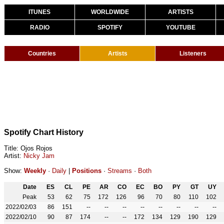
ITUNES
WORLDWIDE
ARTISTS
RADIO
SPOTIFY
YOUTUBE
Countries
Artists
Listeners
Spotify Chart History
Title: Ojos Rojos
Artist:
Nicky Jam
Show:
Weekly
·
Daily
|
Positions
·
Streams
·
Both
Date
ES
CL
PE
AR
CO
EC
BO
PY
GT
UY
Peak
53
62
75
172
126
96
70
80
110
102
2022/02/03
86
151
--
--
--
--
--
--
--
--
2022/02/10
90
87
174
--
--
172
134
129
190
129