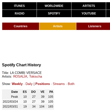
ITUNES
WORLDWIDE
ARTISTS
RADIO
SPOTIFY
YOUTUBE
Countries
Artists
Listeners
Spotify Chart History
Title: LA COMBI VERSACE
Artists:
ROSALÍA
,
Tokischa
Show:
Weekly
·
Daily
|
Positions
·
Streams
·
Both
Date
ES
DO
VE
PA
Peak
10
27
39
105
2022/03/24
10
27
39
105
2022/03/31
19
34
104
165