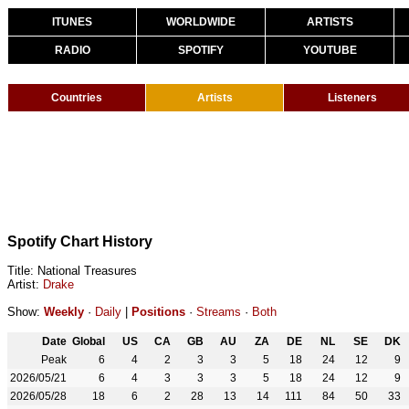
ITUNES
WORLDWIDE
ARTISTS
RADIO
SPOTIFY
YOUTUBE
Countries
Artists
Listeners
Spotify Chart History
Title: National Treasures
Artist:
Drake
Show:
Weekly
·
Daily
|
Positions
·
Streams
·
Both
Date
Global
US
CA
GB
AU
ZA
DE
NL
SE
DK
Peak
6
4
2
3
3
5
18
24
12
9
2026/05/21
6
4
3
3
3
5
18
24
12
9
2026/05/28
18
6
2
28
13
14
111
84
50
33