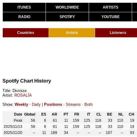
ITUNES
WORLDWIDE
ARTISTS
RADIO
SPOTIFY
YOUTUBE
Countries
Artists
Listeners
Spotify Chart History
Title: Divinize
Artist:
ROSALÍA
Show:
Weekly
·
Daily
|
Positions
·
Streams
·
Both
Date
Global
ES
AR
PT
FR
IT
CL
BE
NL
CH
Peak
56
6
61
11
159
125
118
33
110
19
2025/11/13
56
6
61
11
159
125
118
33
110
19
2025/11/20
--
11
189
34
--
--
--
107
--
93