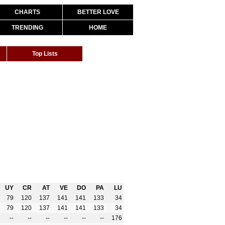
CHARTS
BETTER LOVE
TRENDING
HOME
Top Lists
UY
CR
AT
VE
DO
PA
LU
79
120
137
141
141
133
34
79
120
137
141
141
133
34
--
--
--
--
--
--
176