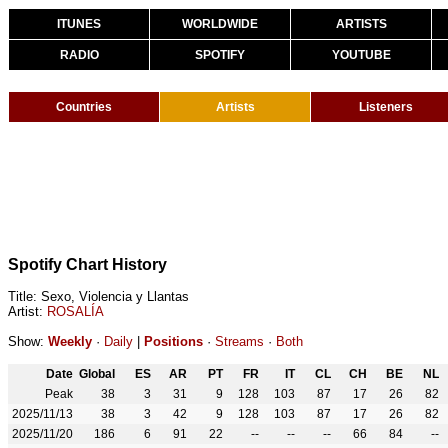
ITUNES
WORLDWIDE
ARTISTS
RADIO
SPOTIFY
YOUTUBE
Countries
Artists
Listeners
Spotify Chart History
Title: Sexo, Violencia y Llantas
Artist:
ROSALÍA
Show:
Weekly
·
Daily
|
Positions
·
Streams
·
Both
Date
Global
ES
AR
PT
FR
IT
CL
CH
BE
NL
Peak
38
3
31
9
128
103
87
17
26
82
2025/11/13
38
3
42
9
128
103
87
17
26
82
2025/11/20
186
6
91
22
--
--
--
66
84
--