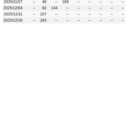
2025/11/27
--
46
--
169
--
--
--
--
--
2025/12/04
--
82
144
--
--
--
--
--
--
2025/12/11
--
107
--
--
--
--
--
--
--
2025/12/18
--
183
--
--
--
--
--
--
--