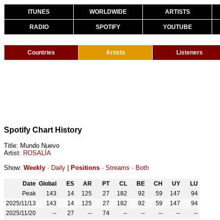
ITUNES
WORLDWIDE
ARTISTS
RADIO
SPOTIFY
YOUTUBE
Countries
Artists
Listeners
Spotify Chart History
Title: Mundo Nuevo
Artist:
ROSALÍA
Show:
Weekly
·
Daily
|
Positions
·
Streams
·
Both
Date
Global
ES
AR
PT
CL
BE
CH
UY
LU
Peak
143
14
125
27
182
92
59
147
94
2025/11/13
143
14
125
27
182
92
59
147
94
2025/11/20
--
27
--
74
--
--
--
--
--