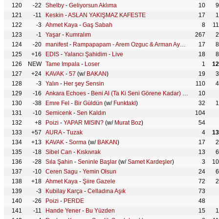
120
-22
Shelby
-
Geliyorsun Aklıma
10
9
121
-11
Keskin
-
ASLAN YAKIŞMAZ KAFESTE
17
1
122
-3
Ahmet Kaya
-
Gaş Sabah
8
1
123
-1
Yaşar
-
Kumralım
267
2
124
-20
manifest
-
Rampapapam - Arem Ozguc & Arman Aydin Remix
17
(w/
8
125
+16
EDIS
-
Yalancı Şahidim - Live
18
8
126
NEW
Tame Impala
-
Loser
1
12
127
+24
KAVAK
-
57
(w/
BAKAN
)
19
3
128
-3
Yalın
-
Her şey Sensin
110
4
129
-16
Ankara Echoes
-
Beni Al (Ta Ki Seni Görene Kadar) - Afro House Remix
10
130
-38
Emre Fel
-
Bir Güldün
(w/
Funktakl
)
32
1
131
-10
Semicenk
-
Sen Kaldın
104
132
+8
Poizi
-
YAPAR MISIN?
(w/
Murat Boz
)
54
133
+57
AURA
-
Tuzak
4
13
134
+13
KAVAK
-
Sorma
(w/
BAKAN
)
17
2
135
-18
Sibel Can
-
Kıskıvrak
13
6
136
-28
Sıla Şahin
-
Seninle Başlar
(w/
Samet Kardeşler
)
3
10
137
-10
Ceren Sagu
-
Yemin Olsun
24
6
138
+18
Ahmet Kaya
-
Şiire Gazele
72
2
139
-3
Kubilay Karça
-
Celladına Aşık
73
140
-26
Poizi
-
PERDE
48
141
-11
Hande Yener
-
Bu Yüzden
15
1