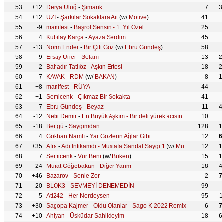
53
+12
Derya Uluğ
-
Şımarık
7
3
54
+12
UZI
-
Şarkılar Sokaklara Ait
(w/
Motive
)
41
55
-9
manifest
-
Başrol Sensin - 1. Yıl Özel
25
56
+4
Kubilay Karça
-
Ayaza Serdim
45
57
-13
Norm Ender
-
Bir Çift Göz
(w/
Ebru Gündeş
)
58
58
-9
Ersay Üner
-
Selam
13
2
59
-2
Bahadır Tatlıöz
-
Aşkın Ertesi
18
2
60
-7
KAVAK
-
RDM
(w/
BAKAN
)
8
1
61
+8
manifest
-
RÜYA
44
62
+1
Semicenk
-
Çıkmaz Bir Sokakta
41
63
-7
Ebru Gündeş
-
Beyaz
11
4
64
-12
Nebi Demir
-
En Büyük Aşkım - Bir deli yürek acısındayım
10
65
-18
Bengü
-
Saygımdan
128
1
66
+4
Gökhan Namlı
-
Yar Gözlerin Ağlar Gibi
12
6
67
+35
Afra
-
Adı İntikamdı - Mustafa Sandal Saygı 1
(w/
Mustafa Sandal
12
)
1
68
+7
Semicenk
-
Vur Beni
(w/
Büken
)
15
1
69
-24
Murat Göğebakan
-
Diğer Yarım
18
4
70
+46
Bazarov
-
Senle Zor
2
7
71
-20
BLOK3
-
SEVMEYİ DENEMEDİN
99
72
-5
Ati242
-
Her Nerdeysen
95
73
+30
Sagopa Kajmer
-
Oldu Olanlar - Sago K 2022 Remix
6
7
74
+10
Ahiyan
-
Üsküdar Sahildeyim
18
6