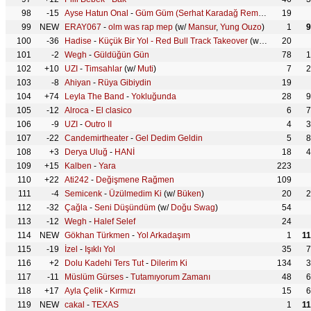
98
-15
Ayse Hatun Onal
-
Güm Güm (Serhat Karadağ Remix)
(w/
19
Onurr
,
99
NEW
ERAY067
-
olm was rap mep
(w/
Mansur
,
Yung Ouzo
)
1
9
100
-36
Hadise
-
Küçük Bir Yol - Red Bull Track Takeover
(w/
Motive
20
)
101
-2
Wegh
-
Güldüğün Gün
78
1
102
+10
UZI
-
Timsahlar
(w/
Muti
)
7
2
103
-8
Ahiyan
-
Rüya Gibiydin
19
104
+74
Leyla The Band
-
Yokluğunda
28
9
105
-12
Alroca
-
El clasico
6
7
106
-9
UZI
-
Outro II
4
3
107
-22
Candemirtheater
-
Gel Dedim Geldin
5
8
108
+3
Derya Uluğ
-
HANİ
18
4
109
+15
Kalben
-
Yara
223
110
+22
Ati242
-
Değişmene Rağmen
109
111
-4
Semicenk
-
Üzülmedim Ki
(w/
Büken
)
20
2
112
-32
Çağla
-
Seni Düşündüm
(w/
Doğu Swag
)
54
113
-12
Wegh
-
Halef Selef
24
114
NEW
Gökhan Türkmen
-
Yol Arkadaşım
1
1
115
-19
İzel
-
Işıklı Yol
35
7
116
+2
Dolu Kadehi Ters Tut
-
Dilerim Ki
134
3
117
-11
Müslüm Gürses
-
Tutamıyorum Zamanı
48
6
118
+17
Ayla Çelik
-
Kırmızı
15
6
119
NEW
cakal
-
TEXAS
1
1