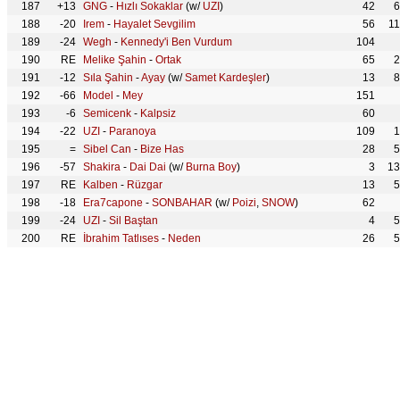
187
+13
GNG
-
Hızlı Sokaklar
(w/
UZI
)
42
6
188
-20
Irem
-
Hayalet Sevgilim
56
1
189
-24
Wegh
-
Kennedy'i Ben Vurdum
104
190
RE
Melike Şahin
-
Ortak
65
2
191
-12
Sıla Şahin
-
Ayay
(w/
Samet Kardeşler
)
13
8
192
-66
Model
-
Mey
151
193
-6
Semicenk
-
Kalpsiz
60
194
-22
UZI
-
Paranoya
109
1
195
=
Sibel Can
-
Bize Has
28
5
196
-57
Shakira
-
Dai Dai
(w/
Burna Boy
)
3
13
197
RE
Kalben
-
Rüzgar
13
5
198
-18
Era7capone
-
SONBAHAR
(w/
Poizi
,
SNOW
)
62
199
-24
UZI
-
Sil Baştan
4
5
200
RE
İbrahim Tatlıses
-
Neden
26
5