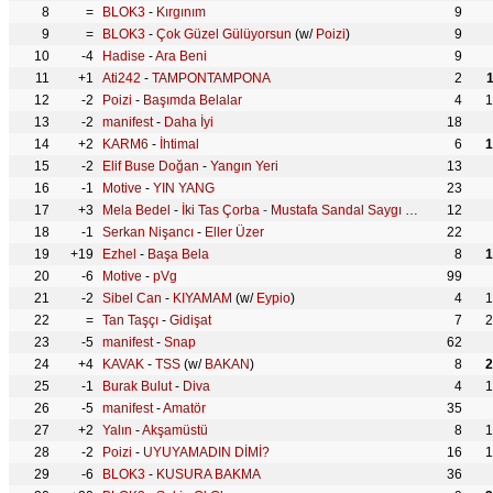
8
=
BLOK3
-
Kırgınım
9
9
=
BLOK3
-
Çok Güzel Gülüyorsun
(w/
Poizi
)
9
10
-4
Hadise
-
Ara Beni
9
11
+1
Ati242
-
TAMPONTAMPONA
2
12
-2
Poizi
-
Başımda Belalar
4
1
13
-2
manifest
-
Daha İyi
18
14
+2
KARM6
-
İhtimal
6
1
15
-2
Elif Buse Doğan
-
Yangın Yeri
13
16
-1
Motive
-
YIN YANG
23
17
+3
Mela Bedel
-
İki Tas Çorba - Mustafa Sandal Saygı 1
(w/
Mustafa 
12
18
-1
Serkan Nişancı
-
Eller Üzer
22
19
+19
Ezhel
-
Başa Bela
8
1
20
-6
Motive
-
pVg
99
21
-2
Sibel Can
-
KIYAMAM
(w/
Eypio
)
4
1
22
=
Tan Taşçı
-
Gidişat
7
2
23
-5
manifest
-
Snap
62
24
+4
KAVAK
-
TSS
(w/
BAKAN
)
8
2
25
-1
Burak Bulut
-
Diva
4
1
26
-5
manifest
-
Amatör
35
27
+2
Yalın
-
Akşamüstü
8
1
28
-2
Poizi
-
UYUYAMADIN DİMİ?
16
1
29
-6
BLOK3
-
KUSURA BAKMA
36