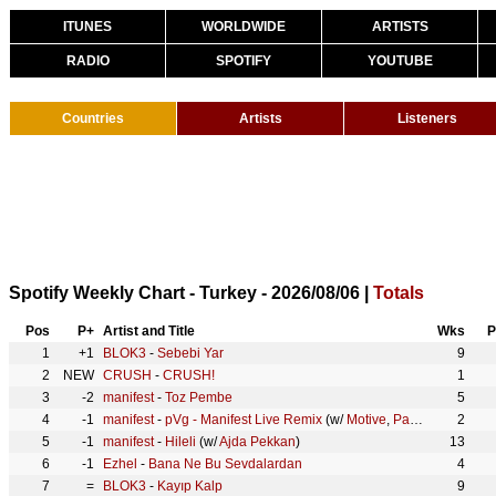
ITUNES
WORLDWIDE
ARTISTS
RADIO
SPOTIFY
YOUTUBE
Countries
Artists
Listeners
Spotify Weekly Chart - Turkey - 2026/08/06 |
Totals
Pos
P+
Artist and Title
Wks
P
1
+1
BLOK3
-
Sebebi Yar
9
2
NEW
CRUSH
-
CRUSH!
1
3
-2
manifest
-
Toz Pembe
5
4
-1
manifest
-
pVg - Manifest Live Remix
(w/
Motive
,
Pango
)
2
5
-1
manifest
-
Hileli
(w/
Ajda Pekkan
)
13
6
-1
Ezhel
-
Bana Ne Bu Sevdalardan
4
7
=
BLOK3
-
Kayıp Kalp
9