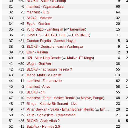
30
+20
BLOK3
-
Sakin Ol Champ
9
3
31
-6
manifest
-
Yaşanacaksa
60
32
-5
manifest
-
KTS
64
33
-1
Ati242
-
Maraton
32
34
+5
Eypio
-
Ömrüm
20
35
-1
Yung Ouzo
-
yanılmışım
(w/
Tanerman
)
15
36
-6
Lvbel C5
-
GEL GEL GEL
(w/
DYSTINCT
)
11
37
+21
Candan Erçetin
-
Gamsız Hayat
5
3
38
-2
BLOK3
-
Değiştiremezsin Yazılmışsa
9
1
39
+50
Emir
-
Makina
2
3
40
=
UZI
-
Aklın Hep Bende
(w/
Motive
,
FT Kings
)
4
2
41
+20
Wegh
-
Geri Ver
38
42
+13
BLOK3
-
napıyosun mesela ?
55
43
-8
Mabel Matiz
-
A Canım
113
44
-11
manifest
-
Zamansızdık
62
2
45
-2
manifest
-
Arıyo
58
1
46
+16
BLOK3
-
git
55
47
-10
manifest
-
Zehir - Motive Remix
(w/
Motive
,
Pango
)
48
2
48
-17
Simge
-
Kalpsiz Bir Serseri - Live
23
49
-7
Pınar Soykan
-
Sakla - Erhan Boraer Remix
(w/
Erhan Boraer
20
)
2
50
+9
Yalın
-
Son Aşkım - Remastered
21
4
51
+26
BLOK3
-
Allah Allah ?
8
5
52
-11
Batuflex
-
Hermès 2.0
22