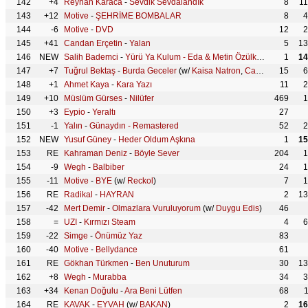
142
+4
Reyhan Karaca
-
Sevdik Sevdalandık
8
1
143
+12
Motive
-
ŞEHRİME BOMBALAR
8
4
144
-6
Motive
-
DVD
12
2
145
+41
Candan Erçetin
-
Yalan
5
13
146
NEW
Salih Bademci
-
Yürü Ya Kulum - Eda & Metin Özülkü Şarkıları
1
14
147
+7
Tuğrul Bektaş
-
Burda Geceler
(w/
Kaisa Natron
,
Cash Flow
15
,
Orta
6
148
+1
Ahmet Kaya
-
Kara Yazı
11
2
149
+10
Müslüm Gürses
-
Nilüfer
469
1
150
+3
Eypio
-
Yeraltı
27
151
-1
Yalın
-
Günaydın - Remastered
52
2
152
NEW
Yusuf Güney
-
Heder Oldum Aşkına
1
15
153
RE
Kahraman Deniz
-
Böyle Sever
204
1
154
-9
Wegh
-
Balbiber
24
1
155
-11
Motive
-
BYE
(w/
Reckol
)
7
1
156
RE
Radikal
-
HAYRAN
2
13
157
-42
Mert Demir
-
Olmazlara Vuruluyorum
(w/
Duygu Edis
)
46
158
=
UZI
-
Kırmızı Steam
4
6
159
-22
Simge
-
Önümüz Yaz
83
160
-40
Motive
-
Bellydance
61
161
RE
Gökhan Türkmen
-
Ben Unuturum
30
13
162
+8
Wegh
-
Murabba
34
3
163
+34
Kenan Doğulu
-
Ara Beni Lütfen
68
164
RE
KAVAK
-
EYVAH
(w/
BAKAN
)
2
16