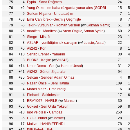
75
-4
Eypio
-
Sana Rağmen
24
76
+2
Yung Ouzo
-
en baba rüzgarda yanar ateş (GODBLESS)
(w/
15
Tane
5
77
-9
Serkan Nişancı
-
Unutacağım
7
1
78
+53
Emir Can İğrek
-
Geçmiş Geçmişte
8
7
79
-6
Tekir
-
Vursunlar - Roman Version
(w/
Gökhan Namlı
)
51
3
80
-26
manifest
-
Manifest
(w/
Arem Ozguc
,
Arman Aydin
)
60
2
81
-9
Simge
-
Misafir
23
1
82
-8
ASLAR
-
yenildiğim tek savaştın
(w/
Lessio
,
Astral
)
22
83
+5
Ati242
-
Kör
8
1
84
+10
Sertab Erener
-
Yanarım
30
4
85
-3
BLOK3
-
Keşke
(w/
Ati242
)
71
86
+14
Umur Doma
-
Gel
(w/
Hande Ünsal
)
31
2
87
+41
Ati242
-
Sönen Sigaralar
94
88
+35
Selcan
-
Senden Adam Olmaz
4
8
89
-8
Nazan Öncel
-
Beni Hatırla
109
1
90
-4
Mabel Matiz
-
Umrumdışı
6
3
91
-4
Pinhani
-
Sakinleştim
17
6
92
-1
ERAY067
-
NAFİLE
(w/
Mansur
)
30
93
+55
Göksel
-
Sen Orda Yoksun
59
8
94
-18
mor ve ötesi
-
Cambaz
250
95
-5
UZI
-
Cennet
(w/
Motive
)
28
96
-17
Motive
-
HANIMEFENDİ
78
2
97
+12
Pilli Bebek
-
Bak
46
3