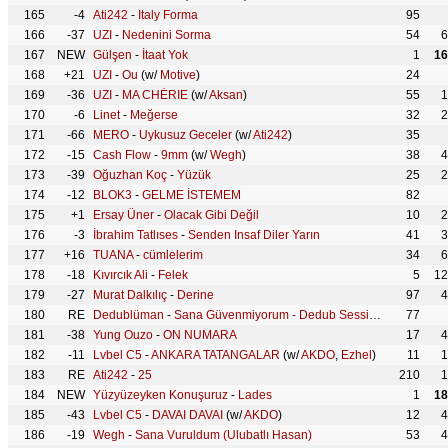
165
-4
Ati242
-
Italy Forma
95
166
-37
UZI
-
Nedenini Sorma
54
6
167
NEW
Gülşen
-
İtaat Yok
1
16
168
+21
UZI
-
Ou
(w/
Motive
)
24
169
-36
UZI
-
MA CHÉRIE
(w/
Aksan
)
55
1
170
-6
Linet
-
Meğerse
32
2
171
-66
MERO
-
Uykusuz Geceler
(w/
Ati242
)
35
172
-15
Cash Flow
-
9mm
(w/
Wegh
)
38
4
173
-39
Oğuzhan Koç
-
Yüzük
25
2
174
-12
BLOK3
-
GELME İSTEMEM
82
175
+1
Ersay Üner
-
Olacak Gibi Değil
10
2
176
-3
İbrahim Tatlıses
-
Senden Insaf Diler Yarın
41
3
177
+16
TUANA
-
cümlelerim
34
6
178
-18
Kıvırcık Ali
-
Felek
5
12
179
-27
Murat Dalkılıç
-
Derine
97
4
180
RE
Dedublüman
-
Sana Güvenmiyorum - Dedub Sessions
(w/
77
Aleyna 
181
-38
Yung Ouzo
-
ON NUMARA
17
4
182
-11
Lvbel C5
-
ANKARA TATANGALAR
(w/
AKDO
,
Ezhel
)
11
1
183
RE
Ati242
-
25
210
1
184
NEW
Yüzyüzeyken Konuşuruz
-
Lades
1
18
185
-43
Lvbel C5
-
DAVAI DAVAI
(w/
AKDO
)
12
4
186
-19
Wegh
-
Sana Vuruldum (Ulubatlı Hasan)
53
4