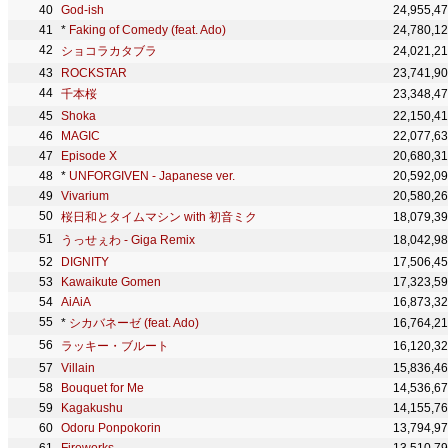
God-ish
24,955,4
*
Faking of Comedy (feat. Ado)
24,780,1
ショコラカタブラ
24,021,2
ROCKSTAR
23,741,9
千本桜
23,348,4
Shoka
22,150,4
MAGIC
22,077,6
Episode X
20,680,3
*
UNFORGIVEN - Japanese ver.
20,592,0
Vivarium
20,580,2
桜日和とタイムマシン with 初音ミク
18,079,3
うっせぇわ - Giga Remix
18,042,9
DIGNITY
17,506,4
Kawaikute Gomen
17,323,5
AiAiA
16,873,3
*
シカバネーゼ (feat. Ado)
16,764,2
ラッキー・ブルート
16,120,3
Villain
15,836,4
Bouquet for Me
14,536,6
Kagakushu
14,155,7
Odoru Ponpokorin
13,794,9