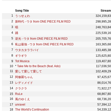
Song Title
Stream
うっせぇわ
324,159,8
新時代 - ウタ from ONE PIECE FILM RED
298,995,2
唱
248,763,8
踊
225,539,1
逆光 - ウタ from ONE PIECE FILM RED
205,705,7
私は最強 - ウタ from ONE PIECE FILM RED
163,365,6
ウタカタララバイ
133,485,3
ギラギラ
125,625,8
Tot Musica
119,407,8
*
Take Me to the Beach (feat. Ado)
117,036,5
愛して愛して愛して
102,409,2
阿修羅ちゃん
97,425,6
レディメイド
86,014,7
クラクラ
71,922,2
RuLe
68,867,8
風のゆくえ
68,736,2
unravel
57,394,1
The World's Continuation
54,339,1