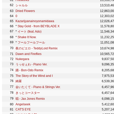
Fireworks
13,510,7
シャルル
13,510,4
Dried Flowers
12,863,0
0
12,303,0
Kazarijyanainoyonamidawa
12,026,4
*
Stay Gold - from BEYBLADE X
11,578,8
*
イート (feat. Ado)
11,546,3
*
Shake It Now.
11,232,2
*
フールフールフール
11,051,0
夜のピエロ - TeddyLoid Remix
10,674,9
Dawn and Fireflies
10,565,7
Nukegara
9,837,5
うっせぇわ - Piano Ver.
9,096,3
踊 - Bon-Odo Remix
8,205,6
The Story of the Wind and I
7,975,5
綺羅
6,539,3
会いたくて - Piano & Strings Ver.
6,457,9
きっとコースター
6,457,6
唱 - Jax Jones Remix
6,098,1
Angelseek
5,412,6
CAT'S EYE
5,207,1