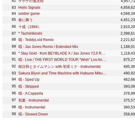
ゲゲゲの鬼太郎
4,957,7
Hello Signals
4,858,6
soldier game
4,568,3
春に舞う
4,451,2
十戒（1984）
2,910,2
*
Tachiirikinshi
2,398,6
唱 - TeddyLoid Remix
2,221,6
唱 - Jax Jones Remix / Extended Mix
1,188,0
*
Stay Gold - from BEYBLADE X / Jax Jones Y2J! Remix
1,118,4
唱 - Live / THE FIRST WORLD TOUR “Wish” Los Angeles
875,2
桜日和とタイムマシン with 初音ミク - Instrumental
495,3
Sakura Biyori and Time Machine with Hatsune Miku - Instrumental
490,9
唱 - Sped Up
462,6
唱 - Stripped
393,0
唱 - A Cappella
376,9
初夏 - Instrumental
375,5
唱 - Instrumental
360,5
唱 - Slowed Down
358,6