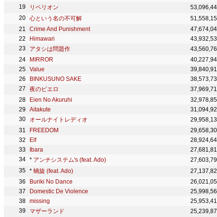
リベリオン
53,096,4
心という名の不可解
51,558,1
Crime And Punishment
47,674,0
Himawari
43,932,5
アタシは問題作
43,560,7
MIRROR
40,227,9
Value
39,840,9
BINKUSUNO SAKE
38,573,7
夜のピエロ
37,969,7
Eien No Akuruhi
32,978,8
Aitakute
31,094,9
オールナイトレディオ
29,958,1
FREEDOM
29,658,3
Elf
28,924,6
Ibara
27,681,8
*
アンチシステム's (feat. Ado)
27,603,7
*
蝸旋 (feat. Ado)
27,137,8
Buriki No Dance
26,021,0
Domestic De Violence
25,998,5
missing
25,953,4
マザーランド
25,239,8