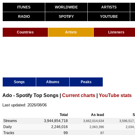
ITUNES
WORLDWIDE
ARTISTS
RADIO
SPOTIFY
YOUTUBE
Countries
Artists
Listeners
Songs
Albums
Peaks
Ado - Spotify Top Songs |
Current charts
|
YouTube stats
Last updated: 2026/08/06
Total
As lead
S
Streams
3,944,854,718
3,662,014,634
3,596,517
Daily
2,246,016
2,063,396
2,034
Tracks
99
87