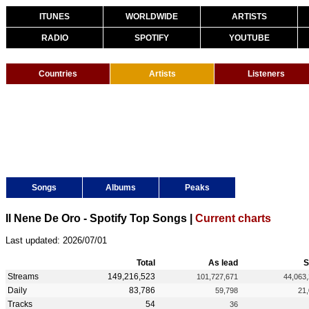
ITUNES
WORLDWIDE
ARTISTS
RADIO
SPOTIFY
YOUTUBE
Countries
Artists
Listeners
Songs
Albums
Peaks
Il Nene De Oro - Spotify Top Songs |
Current charts
Last updated: 2026/07/01
Total
As lead
S
Streams
149,216,523
101,727,671
44,063
Daily
83,786
59,798
21
Tracks
54
36