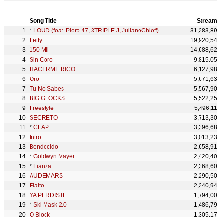
Song Title
Stream
*
LOUD (feat. Piero 47, 3TRIPLE J, JulianoChieff)
31,283,8
Fetty
19,920,5
150 Mil
14,688,6
Sin Coro
9,815,0
HACERME RICO
6,127,9
Oro
5,671,6
Tu No Sabes
5,567,9
BIG GLOCKS
5,522,2
Freestyle
5,496,1
SECRETO
3,713,3
*
CLAP
3,396,6
Intro
3,013,2
Bendecido
2,658,9
*
Goldwyn Mayer
2,420,4
*
Fianza
2,368,6
AUDEMARS
2,290,5
Flaite
2,240,9
YA PERDISTE
1,794,0
*
Ski Mask 2.0
1,486,7
O Block
1,305,1