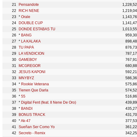
Pensandote
1,228,5
RICH NENE
1,219,0
*
Orale
1,143,7
DOUBLE CUP
1,141,4
DONDE ESTABAS TU
1,013,5
*
BANG
959,3
*
LA KALAKA
898,4
TU PAPÁ
876,7
LA VENDICION
787,1
GAMEBOY
767,9
MCGREGOR
680,8
JESUS KAPONI
592,2
MNYBYZ
586,3
*
Rookie Veterana
575,8
Tienen Que Darla
574,5
*
55
516,8
*
Digital Fent (feat. Il Nene De Oro)
439,8
*
BANDI
435,2
BONUS TRACK
431,7
*
Ak-47
377,5
Sueñan Ser Como Yo
361,2
Secreto - Remix
342,2