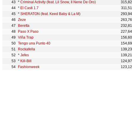
*
Criminal Activity (feat. Lil Snow, Il Nene De Oro)
315,8
*
El Casti 1.7
311,5
*
SHERATON (feat. Keed Baby & La M)
293,9
Zeze
263,7
Beretta
232,8
Paso X Paso
227,6
Viña Trap
156,6
Tengo una Punto 40
154,6
Rockafella
139,2
*
Jefes
139,2
*
Kill-Bill
124,9
Fashionweek
123,1