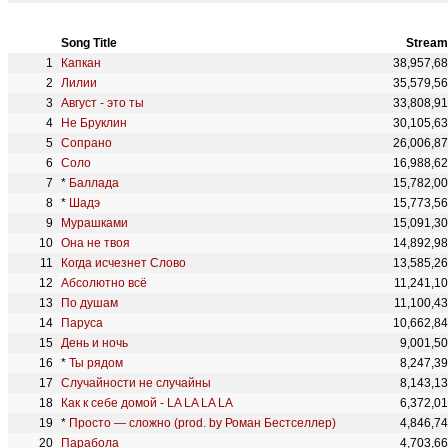
Song Title
Stream
Капкан
38,957,6
Лилии
35,579,5
Август - это ты
33,808,9
Не Бруклин
30,105,6
Сопрано
26,006,8
Соло
16,988,6
*
Баллада
15,782,0
*
Шадэ
15,773,5
Мурашками
15,091,3
Она не твоя
14,892,9
Когда исчезнет Слово
13,585,2
Абсолютно всё
11,241,1
По душам
11,100,4
Паруса
10,662,8
День и ночь
9,001,5
*
Ты рядом
8,247,3
Случайности не случайны
8,143,1
Как к себе домой - LA LA LA LA
6,372,0
*
Просто — сложно (prod. by Роман Бестселлер)
4,846,7
Парабола
4,703,6