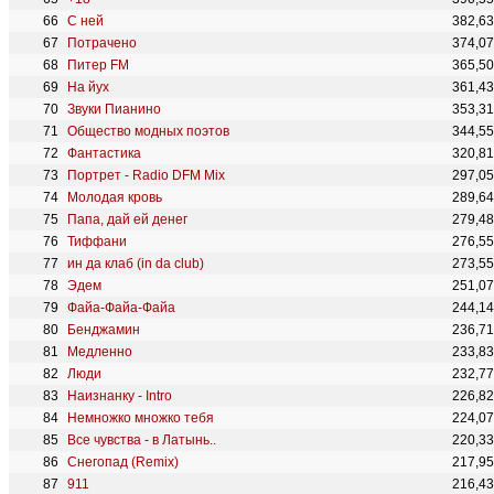
С ней
382,6
Потрачено
374,0
Питер FM
365,5
На йух
361,4
Звуки Пианино
353,3
Общество модных поэтов
344,5
Фантастика
320,8
Портрет - Radio DFM Mix
297,0
Молодая кровь
289,6
Папа, дай ей денег
279,4
Тиффани
276,5
ин да клаб (in da club)
273,5
Эдем
251,0
Файа-Файа-Файа
244,1
Бенджамин
236,7
Медленно
233,8
Люди
232,7
Наизнанку - Intro
226,8
Немножко множко тебя
224,0
Все чувства - в Латынь..
220,3
Снегопад (Remix)
217,9
911
216,4