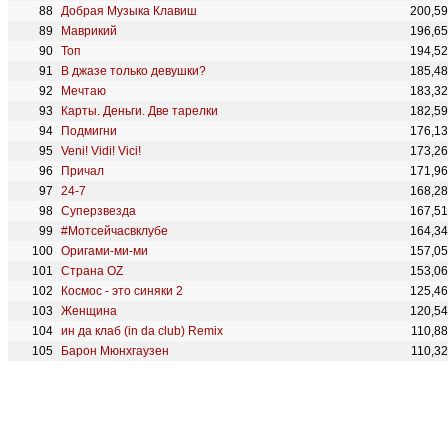
Добрая Музыка Клавиш
200,5
Маврикий
196,6
Топ
194,5
В джазе только девушки?
185,4
Мечтаю
183,3
Карты. Деньги. Две тарелки
182,5
Подмигни
176,1
Veni! Vidi! Vici!
173,2
Причал
171,9
24-7
168,2
Суперзвезда
167,5
#Мотсейчасвклубе
164,3
Оригами-ми-ми
157,0
Страна OZ
153,0
Космос - это синяки 2
125,4
Женщина
120,5
ин да клаб (in da club) Remix
110,8
Барон Мюнхгаузен
110,3