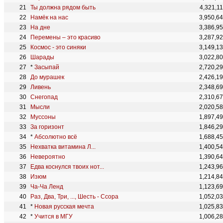
Ты должна рядом быть
4,321,1
Намёк на нас
3,950,6
На дне
3,386,9
Перемены – это красиво
3,287,9
Космос - это синяки
3,149,1
Шарады
3,022,8
*
Засыпай
2,720,2
До мурашек
2,426,1
Ливень
2,348,6
Снегопад
2,310,6
Мысли
2,020,5
Муссоны
1,897,4
За горизонт
1,846,2
*
Абсолютно всё
1,688,4
Нехватка витамина Л...
1,400,5
Невероятно
1,390,6
Едва коснулся твоих нот...
1,243,9
Изюм
1,214,8
Ча-Ча Ленд
1,123,6
Раз, Два, Три, ..., Шесть - Ссора
1,052,0
*
Новая русская мечта
1,025,8
*
Учится в МГУ
1,006,2