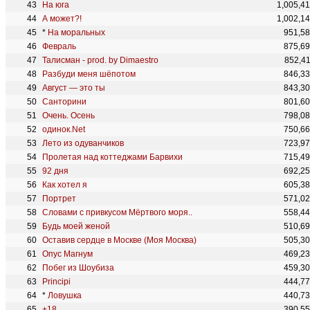
На юга
1,005,4
А может?!
1,002,1
*
На моральных
951,5
Февраль
875,6
Талисман - prod. by Dimaestro
852,4
Разбуди меня шёпотом
846,3
Август — это ты
843,3
Санторини
801,6
Очень. Осень
798,0
одинок.Net
750,6
Лето из одуванчиков
723,9
Пролетая над коттеджами Барвихи
715,4
92 дня
692,2
Как хотел я
605,3
Портрет
571,0
Словами с привкусом Мёртвого моря..
558,4
Будь моей женой
510,6
Оставив сердце в Москве (Моя Москва)
505,3
Опус Магнум
469,2
Побег из Шоубиза
459,3
Principi
444,7
*
Ловушка
440,7
+18
390,5