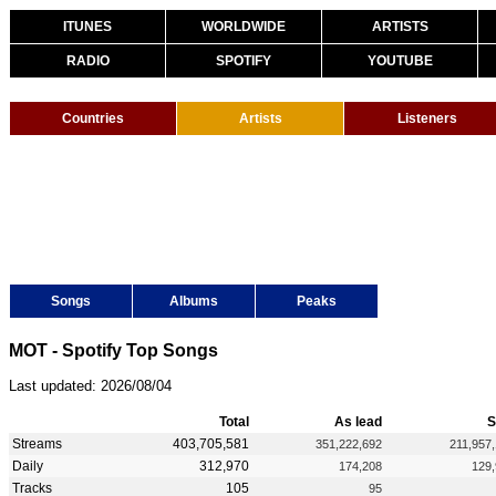
ITUNES
WORLDWIDE
ARTISTS
RADIO
SPOTIFY
YOUTUBE
Countries
Artists
Listeners
Songs
Albums
Peaks
МОТ - Spotify Top Songs
Last updated: 2026/08/04
Total
As lead
S
Streams
403,705,581
351,222,692
211,957
Daily
312,970
174,208
129
Tracks
105
95