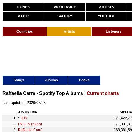
ITUNES
WORLDWIDE
ARTISTS
RADIO
SPOTIFY
YOUTUBE
Countries
Artists
Listeners
Songs
Albums
Peaks
Raffaella Carrà - Spotify Top Albums |
Current charts
Last updated: 2026/07/25
Album Title
Stream
^
JOY
171,422,7
I Miei Successi
171,007,3
Raffaella Carrà
168,381,5