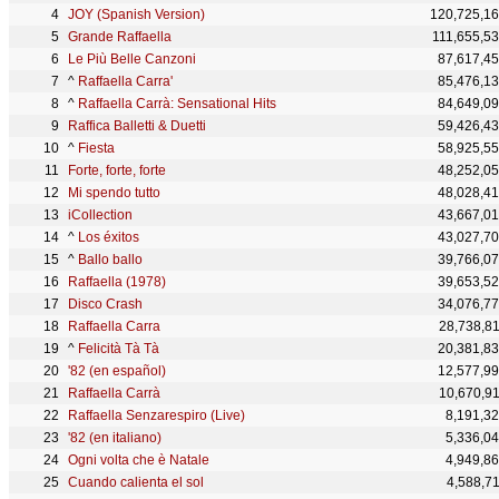
JOY (Spanish Version)
120,725,1
Grande Raffaella
111,655,5
Le Più Belle Canzoni
87,617,4
^
Raffaella Carra'
85,476,1
^
Raffaella Carrà: Sensational Hits
84,649,0
Raffica Balletti & Duetti
59,426,4
^
Fiesta
58,925,5
Forte, forte, forte
48,252,0
Mi spendo tutto
48,028,4
iCollection
43,667,0
^
Los éxitos
43,027,7
^
Ballo ballo
39,766,0
Raffaella (1978)
39,653,5
Disco Crash
34,076,7
Raffaella Carra
28,738,8
^
Felicità Tà Tà
20,381,8
'82 (en español)
12,577,9
Raffaella Carrà
10,670,9
Raffaella Senzarespiro (Live)
8,191,3
'82 (en italiano)
5,336,0
Ogni volta che è Natale
4,949,8
Cuando calienta el sol
4,588,7