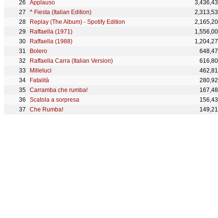
Applauso
3,436,4
^
Fiesta (Italian Edition)
2,313,5
Replay (The Album) - Spotify Edition
2,165,2
Raffaella (1971)
1,556,0
Raffaella (1988)
1,204,2
Bolero
648,4
Raffaella Carra (Italian Version)
616,8
Milleluci
462,8
Fatalità
280,9
Carramba che rumba!
167,4
Scatola a sorpresa
156,4
Che Rumba!
149,2