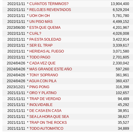
2022/11/11
*
CUÁNTOS TÉRMINOS?
13,904,400
2022/11/11
*
RELOJES REVENTADOS
6,529,204
2022/11/11
*
UOH OH OH
5,781,780
2022/11/11
*
UN PISO MÁS
4,499,152
2023/06/30
*
ESTA QUE QUEMA
4,201,967
2022/11/11
*
CUÁL?
4,026,008
2022/11/11
*
PA ESTA SOLEDAD
3,422,914
2022/11/11
*
SER EL TRAP
3,339,617
2022/11/11
*
HERIDAS AL FUEGO
3,071,580
2022/11/11
*
TODO PAGO
2,701,605
2024/04/26
*
CADA VEZ QUE
2,330,042
2024/04/26
*
MÁS GRANDE ESTE AÑO
597,260
2024/04/26
*
TONY SOPRANO
361,961
2024/04/26
*
AGUA CON PILA
360,437
2023/12/21
*
PING PONG
316,398
2021/11/11
*
ORO Y PLATINO
102,657
2021/11/11
*
TRAP DE VERDAD
94,489
2021/11/11
*
INOLVIDABLE
45,292
2021/11/11
*
DE CASA EN CASA
38,951
2021/11/11
*
SEA LA HORA QUE SEA
38,627
2021/11/11
*
TRAP ON THE ROCKS
35,527
2021/11/11
*
TODO AUTOMATICO
34,889