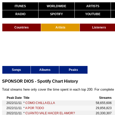
ITUNES
WORLDWIDE
ARTISTS
RADIO
SPOTIFY
YOUTUBE
Countries
Artists
Listeners
Songs
Albums
Peaks
SPONSOR DIOS - Spotify Chart History
Total streams here only cover the time spent in each top 200. For complete 
Peak Date
Title
Streams
2022/11/11
*
CÓMO CHILLA ELLA
58,655,606
2022/11/11
*
A POR TODO
29,856,823
2022/11/11
*
CUÁNTO VALE HACER EL AMOR?
20,330,307