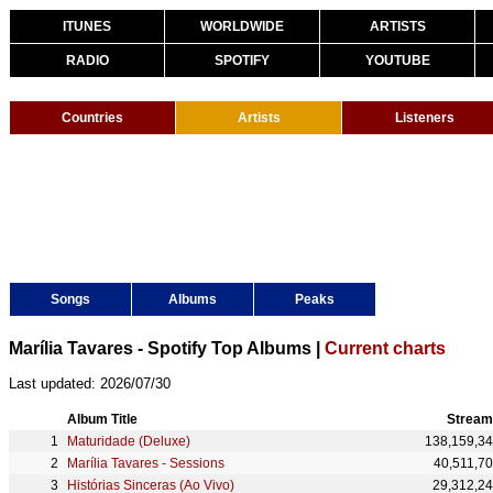
ITUNES
WORLDWIDE
ARTISTS
RADIO
SPOTIFY
YOUTUBE
Countries
Artists
Listeners
Songs
Albums
Peaks
Marília Tavares - Spotify Top Albums |
Current charts
Last updated: 2026/07/30
Album Title
Stream
Maturidade (Deluxe)
138,159,3
Marília Tavares - Sessions
40,511,7
Histórias Sinceras (Ao Vivo)
29,312,2