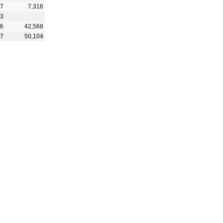
97
7,316
43
16
42,568
27
50,104