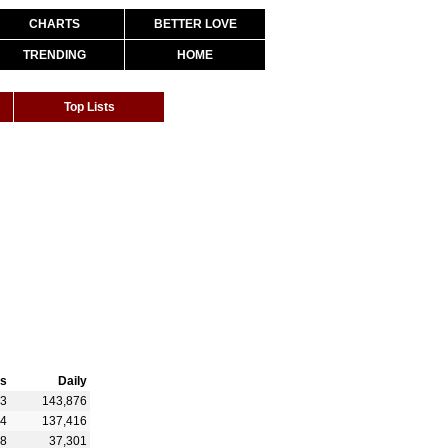
CHARTS
BETTER LOVE
TRENDING
HOME
Top Lists
s
Daily
43
143,876
04
137,416
48
37,301