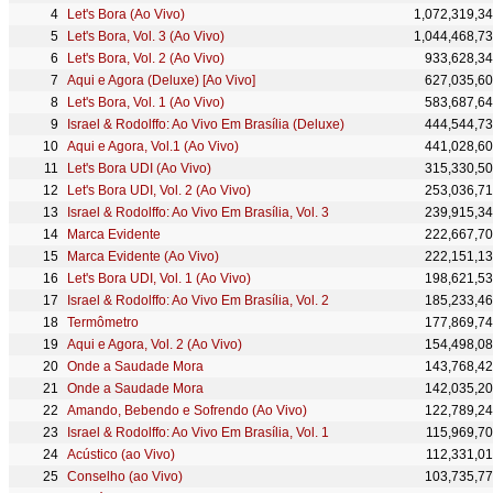
Let's Bora (Ao Vivo)
1,072,319,3
Let's Bora, Vol. 3 (Ao Vivo)
1,044,468,7
Let's Bora, Vol. 2 (Ao Vivo)
933,628,3
Aqui e Agora (Deluxe) [Ao Vivo]
627,035,6
Let's Bora, Vol. 1 (Ao Vivo)
583,687,6
Israel & Rodolffo: Ao Vivo Em Brasília (Deluxe)
444,544,7
Aqui e Agora, Vol.1 (Ao Vivo)
441,028,6
Let's Bora UDI (Ao Vivo)
315,330,5
Let's Bora UDI, Vol. 2 (Ao Vivo)
253,036,7
Israel & Rodolffo: Ao Vivo Em Brasília, Vol. 3
239,915,3
Marca Evidente
222,667,7
Marca Evidente (Ao Vivo)
222,151,1
Let's Bora UDI, Vol. 1 (Ao Vivo)
198,621,5
Israel & Rodolffo: Ao Vivo Em Brasília, Vol. 2
185,233,4
Termômetro
177,869,7
Aqui e Agora, Vol. 2 (Ao Vivo)
154,498,0
Onde a Saudade Mora
143,768,4
Onde a Saudade Mora
142,035,2
Amando, Bebendo e Sofrendo (Ao Vivo)
122,789,2
Israel & Rodolffo: Ao Vivo Em Brasília, Vol. 1
115,969,7
Acústico (ao Vivo)
112,331,0
Conselho (ao Vivo)
103,735,7