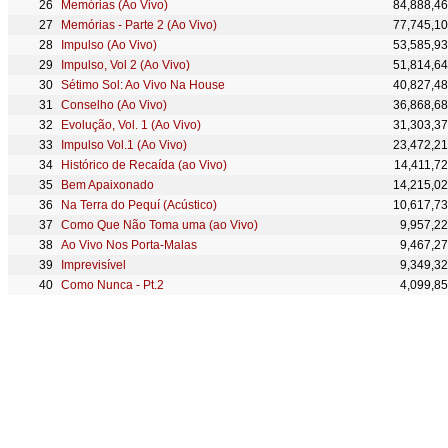
Memórias (Ao Vivo)
84,888,4
Memórias - Parte 2 (Ao Vivo)
77,745,1
Impulso (Ao Vivo)
53,585,9
Impulso, Vol 2 (Ao Vivo)
51,814,6
Sétimo Sol: Ao Vivo Na House
40,827,4
Conselho (Ao Vivo)
36,868,6
Evolução, Vol. 1 (Ao Vivo)
31,303,3
Impulso Vol.1 (Ao Vivo)
23,472,2
Histórico de Recaída (ao Vivo)
14,411,7
Bem Apaixonado
14,215,0
Na Terra do Pequí (Acústico)
10,617,7
Como Que Não Toma uma (ao Vivo)
9,957,2
Ao Vivo Nos Porta-Malas
9,467,2
Imprevisível
9,349,3
Como Nunca - Pt.2
4,099,8