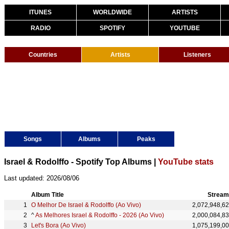
ITUNES
WORLDWIDE
ARTISTS
RADIO
SPOTIFY
YOUTUBE
Countries
Artists
Listeners
Songs
Albums
Peaks
Israel & Rodolffo - Spotify Top Albums |
YouTube stats
Last updated: 2026/08/06
Album Title
Stream
O Melhor De Israel & Rodolffo (Ao Vivo)
2,072,948,6
^
As Melhores Israel & Rodolffo - 2026 (Ao Vivo)
2,000,084,8
Let's Bora (Ao Vivo)
1,075,199,0