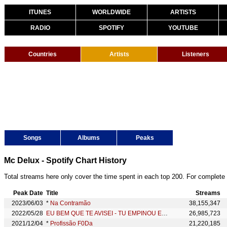
ITUNES
WORLDWIDE
ARTISTS
RADIO
SPOTIFY
YOUTUBE
Countries
Artists
Listeners
Songs
Albums
Peaks
Mc Delux - Spotify Chart History
Total streams here only cover the time spent in each top 200. For complete 
Peak Date
Title
Streams
2023/06/03
*
Na Contramão
38,155,347
2022/05/28
EU BEM QUE TE AVISEI - TU EMPINOU ELE PEI
26,985,723
2021/12/04
*
Profissão F0Da
21,220,185