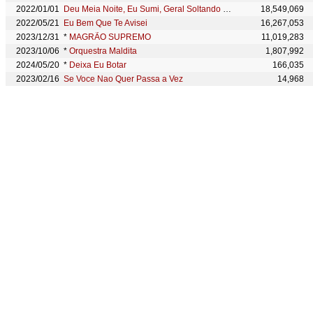
2022/01/01
Deu Meia Noite, Eu Sumi, Geral Soltando Fogos
18,549,069
2022/05/21
Eu Bem Que Te Avisei
16,267,053
2023/12/31
*
MAGRÃO SUPREMO
11,019,283
2023/10/06
*
Orquestra Maldita
1,807,992
2024/05/20
*
Deixa Eu Botar
166,035
2023/02/16
Se Voce Nao Quer Passa a Vez
14,968