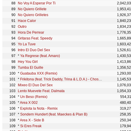
No Voy A Esperar Por Ti
2,042,0
No Quiero Grillete
1,953,4
No Quiero Grilletes
1,926,3
Hace Calor
1,840,2
Outro
1,834,2
Hora De Perrear
1,776,3
Gritaras Feat. Speedy
1,665,8
Yo La Tuve
1,603,4
Intro El Duo Del Sex
1,526,6
*
Ya Regrese (feat. Amaro)
1,430,5
Hey You Girl
1,413,8
Tumba El Guille
1,356,5
*
Guatauba XXX (Remix)
1,293,0
*
Frikitona (feat. Trick Daddy, Trina & L.D.A.) - Chosen Few Remix
1,145,5
Mixeo El Duo Del Sex
1,076,0
Lento Muevete Feat. Dalmata
1,054,3
*
Un Beso (Remix)
554,3
*
Area X 002
480,4
*
Explota la Nota - Remix
319,2
*
Sondern Hundert (feat. Maeckes & Plan B)
258,3
*
Area X - Side B
250,3
*
Si Eres Freak
179,9