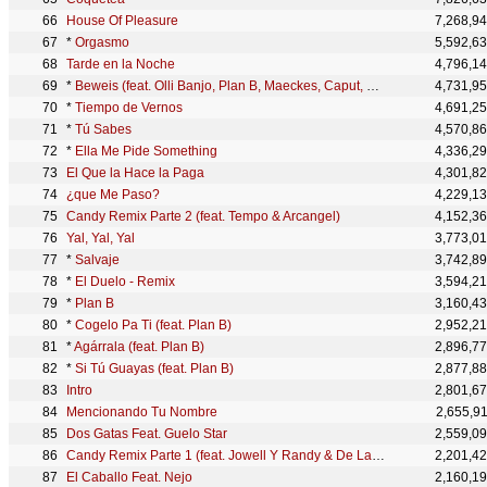
House Of Pleasure
7,268,9
*
Orgasmo
5,592,6
Tarde en la Noche
4,796,1
*
Beweis (feat. Olli Banjo, Plan B, Maeckes, Caput, MoTrip, Ercandize, Kobra, Franky Kubrick, Sizzlac
4,731,9
*
Tiempo de Vernos
4,691,2
*
Tú Sabes
4,570,8
*
Ella Me Pide Something
4,336,2
El Que la Hace la Paga
4,301,8
¿que Me Paso?
4,229,1
Candy Remix Parte 2 (feat. Tempo & Arcangel)
4,152,3
Yal, Yal, Yal
3,773,0
*
Salvaje
3,742,8
*
El Duelo - Remix
3,594,2
*
Plan B
3,160,4
*
Cogelo Pa Ti (feat. Plan B)
2,952,2
*
Agárrala (feat. Plan B)
2,896,7
*
Si Tú Guayas (feat. Plan B)
2,877,8
Intro
2,801,6
Mencionando Tu Nombre
2,655,9
Dos Gatas Feat. Guelo Star
2,559,0
Candy Remix Parte 1 (feat. Jowell Y Randy & De La Ghetto)
2,201,4
El Caballo Feat. Nejo
2,160,1