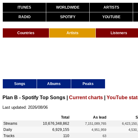
ITUNES
WORLDWIDE
ARTISTS
RADIO
SPOTIFY
YOUTUBE
Countries
Artists
Listeners
Songs
Albums
Peaks
Plan B - Spotify Top Songs |
Current charts
|
YouTube stat
Last updated: 2026/08/06
Total
As lead
S
Streams
10,676,348,862
7,151,089,765
6,423,150
Daily
6,929,155
4,951,959
4,530
Tracks
110
63