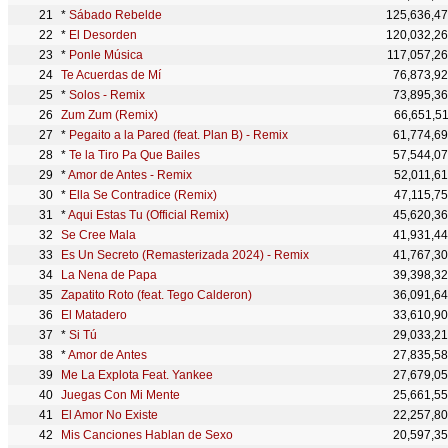
*
Sábado Rebelde
125,636,4
*
El Desorden
120,032,2
*
Ponle Música
117,057,2
Te Acuerdas de Mí
76,873,9
*
Solos - Remix
73,895,3
Zum Zum (Remix)
66,651,5
*
Pegaito a la Pared (feat. Plan B) - Remix
61,774,6
*
Te la Tiro Pa Que Bailes
57,544,0
*
Amor de Antes - Remix
52,011,6
*
Ella Se Contradice (Remix)
47,115,7
*
Aqui Estas Tu (Official Remix)
45,620,3
Se Cree Mala
41,931,4
Es Un Secreto (Remasterizada 2024) - Remix
41,767,3
La Nena de Papa
39,398,3
Zapatito Roto (feat. Tego Calderon)
36,091,6
El Matadero
33,610,9
*
Si Tú
29,033,2
*
Amor de Antes
27,835,5
Me La Explota Feat. Yankee
27,679,0
Juegas Con Mi Mente
25,661,5
El Amor No Existe
22,257,8
Mis Canciones Hablan de Sexo
20,597,3