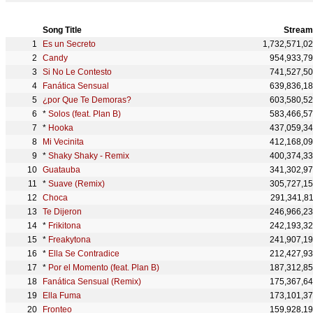
Song Title
Stream
Es un Secreto
1,732,571,0
Candy
954,933,7
Si No Le Contesto
741,527,5
Fanática Sensual
639,836,1
¿por Que Te Demoras?
603,580,5
*
Solos (feat. Plan B)
583,466,5
*
Hooka
437,059,3
Mi Vecinita
412,168,0
*
Shaky Shaky - Remix
400,374,3
Guatauba
341,302,9
*
Suave (Remix)
305,727,1
Choca
291,341,8
Te Dijeron
246,966,2
*
Frikitona
242,193,3
*
Freakytona
241,907,1
*
Ella Se Contradice
212,427,9
*
Por el Momento (feat. Plan B)
187,312,8
Fanática Sensual (Remix)
175,367,6
Ella Fuma
173,101,3
Fronteo
159,928,1