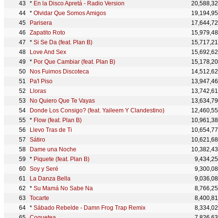
*
En la Disco Apretá - Radio Version
20,588,3
*
Olvidar Que Somos Amigos
19,194,9
Parisera
17,644,7
Zapatito Roto
15,979,4
*
Si Se Da (feat. Plan B)
15,717,2
Love And Sex
15,692,6
*
Por Que Cambiar (feat. Plan B)
15,178,2
Nos Fuimos Discoteca
14,512,6
Pa'l Piso
13,947,4
Lloras
13,742,6
No Quiero Que Te Vayas
13,634,7
Donde Los Consigo? (feat. Yaileem Y Clandestino)
12,460,5
*
Flow (feat. Plan B)
10,961,3
Llevo Tras de Ti
10,654,7
Sátiro
10,621,6
Dame una Noche
10,382,4
*
Piquete (feat. Plan B)
9,434,2
Soy y Seré
9,300,0
La Danza Bella
9,036,0
*
Su Mamá No Sabe Na
8,766,2
Tocarte
8,400,8
*
Sábado Rebelde - Damn Frog Trap Remix
8,334,0
Coquetea
7,826,6