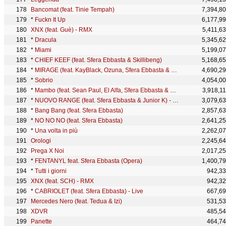
Bancomat (feat. Tinie Tempah)
7,394,8
*
Fuckn It Up
6,177,9
XNX (feat. Guè) - RMX
5,411,6
*
Dracula
5,345,6
*
Miami
5,199,0
*
CHIEF KEEF (feat. Sfera Ebbasta & Skillibeng)
5,168,6
*
MIRAGE (feat. KayBlack, Ozuna, Sfera Ebbasta & GIMS) - Remix
4,690,2
*
Sobrio
4,054,0
*
Mambo (feat. Sean Paul, El Alfa, Sfera Ebbasta & Play-N-Skillz) - Timmy Trumpet Remix
3,918,1
*
NUOVO RANGE (feat. Sfera Ebbasta & Junior K) - MTV Unplugged
3,079,6
*
Bang Bang (feat. Sfera Ebbasta)
2,857,6
*
NO NO NO (feat. Sfera Ebbasta)
2,641,2
*
Una volta in più
2,262,0
Orologi
2,245,6
Prega X Noi
2,017,2
*
FENTANYL feat. Sfera Ebbasta (Opera)
1,400,7
*
Tutti i giorni
942,3
XNX (feat. SCH) - RMX
942,3
*
CABRIOLET (feat. Sfera Ebbasta) - Live
667,6
Mercedes Nero (feat. Tedua & Izi)
531,5
XDVR
485,5
Panette
464,7