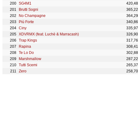
SG4M1
420,4
Brutti Sogni
365,2
No Champagne
364,2
Più Forte
340,8
Ciny
335,9
XDVRMX (feat. Luchè & Marracash)
326,9
Trap Kings
317,7
Rapina
308,4
Te Lo Do
302,8
Marshmallow
287,2
Tutti Scemi
265,3
Zero
258,7