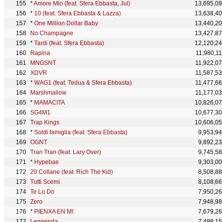
*
Amore Mio (feat. Sfera Ebbasta, Jul)
13,695,0
*
10 (feat. Sfera Ebbasta & Lazza)
13,638,4
*
One Million Dollar Baby
13,440,2
No Champagne
13,427,8
*
Tardi (feat. Sfera Ebbasta)
12,120,2
Rapina
11,980,1
MNGSNT
11,922,0
XDVR
11,587,5
*
WAG1 (feat. Tedua & Sfera Ebbasta)
11,477,6
Marshmallow
11,177,0
*
MAMACITA
10,826,0
SG4M1
10,677,3
Trap Kings
10,606,0
*
Soldi famiglia (feat. Sfera Ebbasta)
9,953,9
OGNT
9,892,2
Tran Tran (feat. Lary Over)
9,745,5
*
Hypebae
9,303,0
20 Collane (feat. Rich The Kid)
8,508,8
Tutti Scemi
8,108,6
Te Lo Do
7,950,2
Zero
7,948,9
*
PIENXA EN MI
7,679,2
Leggenda
7,498,1