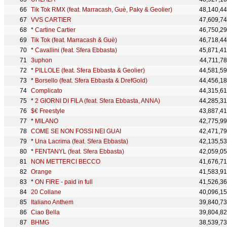
Tik Tok RMX (feat. Marracash, Guè, Paky & Geolier)
48,140,4
VVS CARTIER
47,609,7
*
Cartine Cartier
46,750,2
Tik Tok (feat. Marracash & Guè)
46,718,4
*
Cavallini (feat. Sfera Ebbasta)
45,871,4
3uphon
44,711,7
*
PILLOLE (feat. Sfera Ebbasta & Geolier)
44,581,5
*
Borsello (feat. Sfera Ebbasta & DrefGold)
44,456,1
Complicato
44,315,6
*
2 GIORNI DI FILA (feat. Sfera Ebbasta, ANNA)
44,285,3
$€ Freestyle
43,887,4
*
MILANO
42,775,9
COME SE NON FOSSI NEI GUAI
42,471,7
*
Una Lacrima (feat. Sfera Ebbasta)
42,135,5
*
FENTANYL (feat. Sfera Ebbasta)
42,059,0
NON METTERCI BECCO
41,676,7
Orange
41,583,9
*
ON FIRE - paid in full
41,526,3
20 Collane
40,096,1
Italiano Anthem
39,840,7
Ciao Bella
39,804,8
BHMG
38,539,7