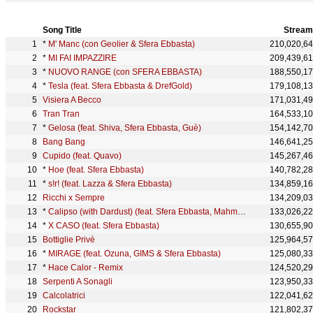
Song Title
Stream
*
M' Manc (con Geolier & Sfera Ebbasta)
210,020,6
*
MI FAI IMPAZZIRE
209,439,6
*
NUOVO RANGE (con SFERA EBBASTA)
188,550,1
*
Tesla (feat. Sfera Ebbasta & DrefGold)
179,108,1
Visiera A Becco
171,031,4
Tran Tran
164,533,1
*
Gelosa (feat. Shiva, Sfera Ebbasta, Guè)
154,142,7
Bang Bang
146,641,2
Cupido (feat. Quavo)
145,267,4
*
Hoe (feat. Sfera Ebbasta)
140,782,2
*
s!r! (feat. Lazza & Sfera Ebbasta)
134,859,1
Ricchi x Sempre
134,209,0
*
Calipso (with Dardust) (feat. Sfera Ebbasta, Mahmood & Fabri Fibra)
133,026,2
*
X CASO (feat. Sfera Ebbasta)
130,655,9
Bottiglie Privè
125,964,5
*
MIRAGE (feat. Ozuna, GIMS & Sfera Ebbasta)
125,080,3
*
Hace Calor - Remix
124,520,2
Serpenti A Sonagli
123,950,3
Calcolatrici
122,041,6
Rockstar
121,802,3