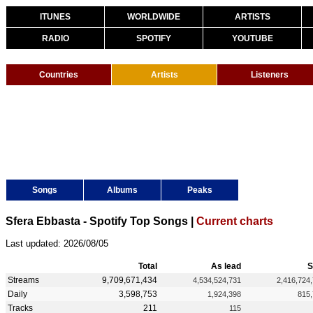
ITUNES
WORLDWIDE
ARTISTS
RADIO
SPOTIFY
YOUTUBE
Countries
Artists
Listeners
Songs
Albums
Peaks
Sfera Ebbasta - Spotify Top Songs |
Current charts
Last updated: 2026/08/05
Total
As lead
S
Streams
9,709,671,434
4,534,524,731
2,416,724
Daily
3,598,753
1,924,398
815
Tracks
211
115