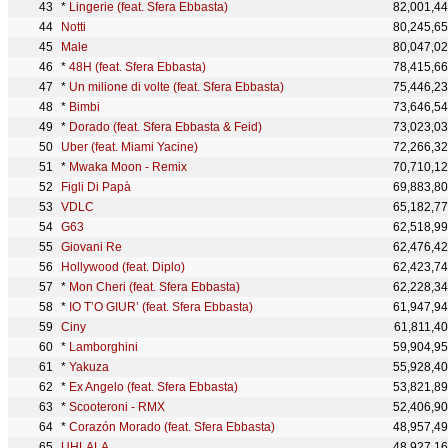
*
Lingerie (feat. Sfera Ebbasta)
82,001,4
Notti
80,245,6
Male
80,047,0
*
48H (feat. Sfera Ebbasta)
78,415,6
*
Un milione di volte (feat. Sfera Ebbasta)
75,446,2
*
Bimbi
73,646,5
*
Dorado (feat. Sfera Ebbasta & Feid)
73,023,0
Uber (feat. Miami Yacine)
72,266,3
*
Mwaka Moon - Remix
70,710,1
Figli Di Papà
69,883,8
VDLC
65,182,7
G63
62,518,9
Giovani Re
62,476,4
Hollywood (feat. Diplo)
62,423,7
*
Mon Cheri (feat. Sfera Ebbasta)
62,228,3
*
IO T’O GIUR’ (feat. Sfera Ebbasta)
61,947,9
Ciny
61,811,4
*
Lamborghini
59,904,9
*
Yakuza
55,928,4
*
Ex Angelo (feat. Sfera Ebbasta)
53,821,8
*
Scooteroni - RMX
52,406,9
*
Corazón Morado (feat. Sfera Ebbasta)
48,957,4
UHLALA
48,927,1