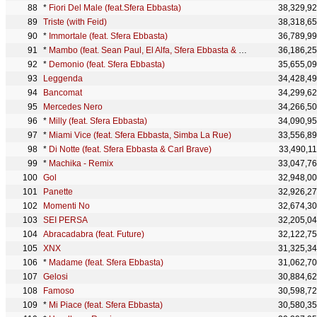
*
Fiori Del Male (feat.Sfera Ebbasta)
38,329,9
Triste (with Feid)
38,318,6
*
Immortale (feat. Sfera Ebbasta)
36,789,9
*
Mambo (feat. Sean Paul, El Alfa, Sfera Ebbasta & Play-N-Skillz)
36,186,2
*
Demonio (feat. Sfera Ebbasta)
35,655,0
Leggenda
34,428,4
Bancomat
34,299,6
Mercedes Nero
34,266,5
*
Milly (feat. Sfera Ebbasta)
34,090,9
*
Miami Vice (feat. Sfera Ebbasta, Simba La Rue)
33,556,8
*
Di Notte (feat. Sfera Ebbasta & Carl Brave)
33,490,1
*
Machika - Remix
33,047,7
Gol
32,948,0
Panette
32,926,2
Momenti No
32,674,3
SEI PERSA
32,205,0
Abracadabra (feat. Future)
32,122,7
XNX
31,325,3
*
Madame (feat. Sfera Ebbasta)
31,062,7
Gelosi
30,884,6
Famoso
30,598,7
*
Mi Piace (feat. Sfera Ebbasta)
30,580,3