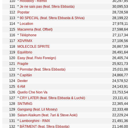
*
Hoodboy - Remix
30,297,9
*
Je ne sais pas (feat. Sfera Ebbasta)
30,095,5
Popstar
28,728,5
*
90 SPECIAL (feat. Sfera Ebbasta & Shiva)
28,199,2
*
Location
27,978,1
Macarena (feat. Offset)
27,598,6
*
Téléphone
27,117,3
XDVRMX
27,106,5
MOLECOLE SPRITE
26,867,5
Equilibrio
26,491,6
Easy (feat. Fivio Foreign)
26,405,7
Fragile
25,921,7
*
Pornstar (feat. Sfera Ebbasta)
25,011,0
*
Capitán
24,866,7
Dexter
24,578,5
6 AM
24,143,9
Quello Che Non Va
23,753,5
*
CRY LATER (feat. Sfera Ebbasta & Luchè)
23,111,4
SNTMNG
22,365,4
Gangang (feat. Lil Mosey)
22,333,4
Salam Alaikum (feat. 7ari & Steve Aoki)
22,229,2
*
Lamborghini - RMX
21,491,3
*
BÂTIMENT (feat. Sfera Ebbasta)
21,146,0