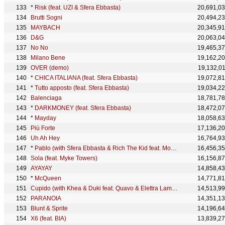
*
Risk (feat. UZI & Sfera Ebbasta)
20,691,0
Brutti Sogni
20,494,2
MAYBACH
20,345,9
D&G
20,063,0
No No
19,465,3
Milano Bene
19,162,2
OVER (demo)
19,132,0
*
CHICA ITALIANA (feat. Sfera Ebbasta)
19,072,8
*
Tutto apposto (feat. Sfera Ebbasta)
19,034,2
Balenciaga
18,781,7
*
DARKMONEY (feat. Sfera Ebbasta)
18,472,0
*
Mayday
18,058,6
Più Forte
17,136,2
Uh Ah Hey
16,764,9
*
Pablo (with Sfera Ebbasta & Rich The Kid feat. Moneybagg Yo & Lil Baby) - Remix
16,456,3
Sola (feat. Myke Towers)
16,156,8
AYAYAY
14,858,4
*
McQueen
14,771,8
Cupido (with Khea & Duki feat. Quavo & Elettra Lamborghini) - RMX
14,513,9
PARANOIA
14,351,1
Blunt & Sprite
14,196,6
X6 (feat. BIA)
13,839,2