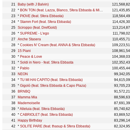
Baby (with J Balvin)
121,568,8
*
BON TON (feat. Lazza, Blanco, Sfera Ebbasta & Michelangelo)
121,435,8
*
PIOVE (feat. Sfera Ebbasta)
118,564,4
*
Stamm Fort (feat. Sfera Ebbasta)
114,426,3
Sciroppo (feat. DrefGold)
113,214,8
*
SUPREME - L'ego
111,798,0
Anche Stasera
110,455,7
*
Cookies N' Cream (feat. ANNA & Sfera Ebbasta)
109,223,5
15 Piani
108,961,5
*
Peace & Love
104,368,0
*
Soldi in Nero - feat. Sfera Ebbasta
102,352,4
*
Pablo
100,455,4
NEON
99,342,0
*
TU MI HAI CAPITO (feat. Sfera Ebbasta)
94,615,0
*
Gigolò (feat. Sfera Ebbasta & Capo Plaza)
93,705,2
BRNBQ
91,572,2
Mamma Mia
88,596,6
Mademoiselle
87,691,3
*
Alleluia (feat. Sfera Ebbasta)
85,740,6
*
CABRIOLET (feat. Sfera Ebbasta)
83,869,5
Happy Birthday
83,296,1
*
SOLITE PARE (feat. thasup & Sfera Ebbasta)
82,324,9